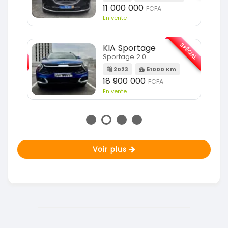
11 000 000
FCFA
En vente
SPÉCIAL
SPÉCIAL
KIA Sportage
Sportage 2.0
m
2023
51000 Km
18 900 000
FCFA
En vente
Voir plus