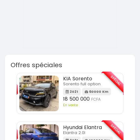
Offres spéciales
SPÉCIAL
SPÉCIAL
KIA Sorento
Sorento full option
m
2021
60000 Km
18 500 000
FCFA
En vente
SPÉCIAL
SPÉCIAL
Hyundai Elantra
Elantra 2.0l
m