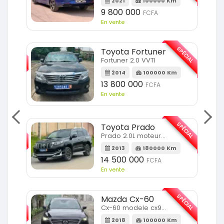
2021
100000 Km
9 800 000
FCFA
En vente
SPÉCIAL
SPÉCIAL
Toyota Fortuner
Fortuner 2.0 VVTI
m
2014
100000 Km
13 800 000
FCFA
En vente
SPÉCIAL
SPÉCIAL
Toyota Prado
Prado 2.0L moteur d4d
2013
180000 Km
14 500 000
FCFA
En vente
SPÉCIAL
SPÉCIAL
Mazda Cx-60
Cx-60 modele cx9 full option
Km
2018
100000 Km