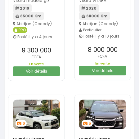
Vitara modele glx
Vitara VITARA
2019
2020
85000 Km
68000 Km
Abidjan (Cocody)
Abidjan (Cocody)
PRO
Particulier
Posté il y a 10 jours
Posté il y a 4 jours
8 000 000
9 300 000
FCFA
FCFA
En vente
En vente
Voir détails
Voir détails
6
5