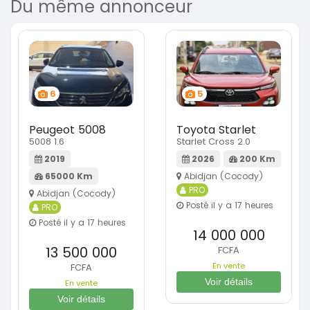
Du même annonceur
6
5
Peugeot 5008
Toyota Starlet
5008 1.6
Starlet Cross 2.0
2019
2026
200 Km
65000 Km
Abidjan (Cocody)
PRO
Abidjan (Cocody)
Posté il y a 17 heures
PRO
Posté il y a 17 heures
14 000 000
13 500 000
FCFA
En vente
FCFA
Voir détails
En vente
Voir détails