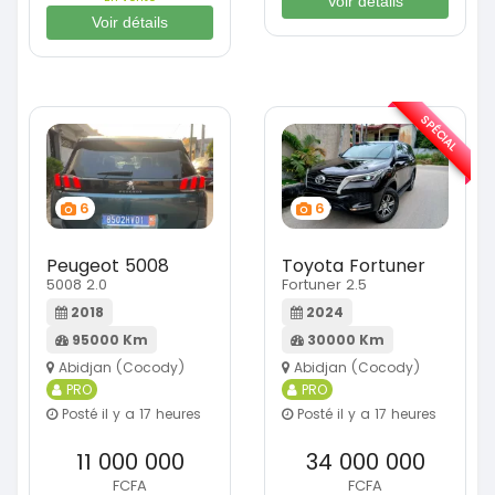
Voir détails
Voir détails
SPÉCIAL
6
6
Peugeot 5008
Toyota Fortuner
5008 2.0
Fortuner 2.5
2018
2024
95000 Km
30000 Km
Abidjan (Cocody)
Abidjan (Cocody)
PRO
PRO
Posté il y a 17 heures
Posté il y a 17 heures
11 000 000
34 000 000
FCFA
FCFA