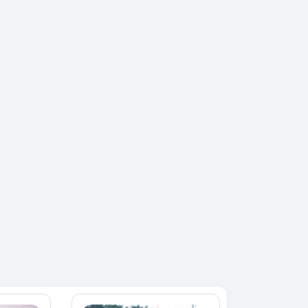
SPÉCIAL
KIA Sorento
SPÉCIAL
Sorento full option
 CX-5
0 sport
2021
60000 Km
18 500 000
000 Km
FCFA
En vente
 000
FCFA