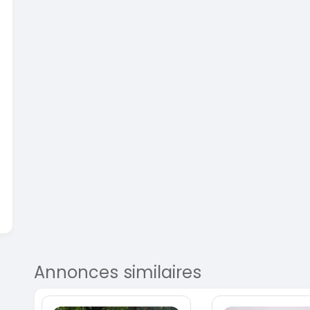
En vente
SPÉCIAL
Dacia Dokker
Dokker 1.6
Mazda
CX-5 2.
2014
100000 Km
2015
3 800 000
FCFA
100
En vente
8 900
En vente
Annonces similaires