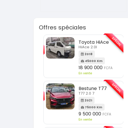
Offres spéciales
SPÉCIAL
SPÉCIAL
Toyota HiAce
Hyundai Elantra
HiAce 2.0l
Elantra 2.0l
2018
2021
45000 Km
100000 Km
18 900 000
9 800 000
FCFA
FCFA
En vente
En vente
SPÉCIAL
SPÉCIAL
Bestune T77
Toyota Fortuner
T77 2.0 7
Fortuner 2.0 VVTI
2021
2014
75000 Km
100000 Km
9 500 000
13 800 000
FCFA
FCFA
En vente
En vente