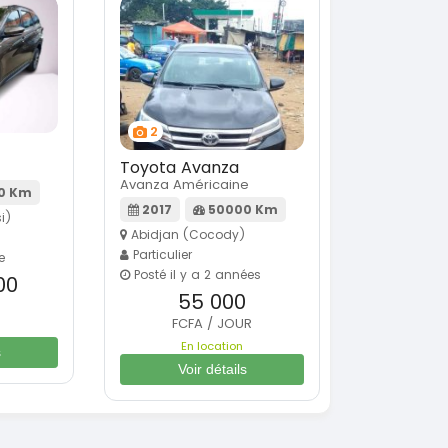
2
Toyota Avanza
Avanza Américaine
0 Km
2017
50000 Km
i)
Abidjan (Cocody)
Particulier
e
Posté il y a 2 années
00
55 000
FCFA / JOUR
En location
s
Voir détails