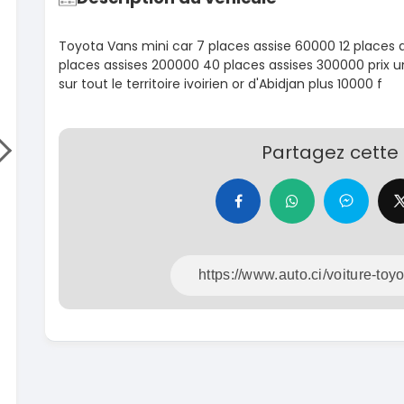
Hilux 2017
Toyot
Prado 1
2017
Toyota Vans mini car 7 places assise 60000 12 places 
93000 Km
2015
places assises 200000 40 places assises 300000 prix u
14 500 000
FCFA
100
sur tout le territoire ivoirien or d'Abidjan plus 10000 f
En vente
15 80
En vente
SPÉCIAL
Mitsubishi L200
Partagez cette
L200 sportero
Honda
CR-V T
2021
76000 Km
202
18 500 000
FCFA
520
En vente
18 90
En vente
SPÉCIAL
KIA Sportage
Sportage x-line
Toyot
Prado 2
2024
10000 Km
2016
22 800 000
FCFA
100
En vente
16 80