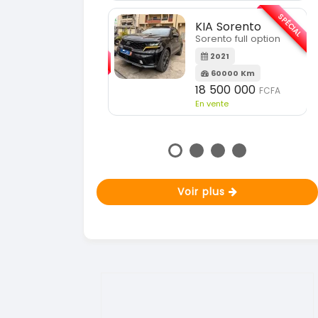
En vente
SPÉCIAL
KIA Sorento
SPÉCIAL
Sorento full option
KIA Sportage
Sportage 2021
2021
60000 Km
2021
18 500 000
FCFA
78000 Km
En vente
14 500 000
FCFA
En vente
Voir plus