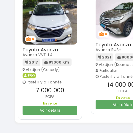
4
4
Toyota Avanza
Toyota Avanza
Avanza RUSH
Avanza VVTI 1.4
2021
8000
2017
89000 Km
Abidjan (Koumass
Abidjan (Cocody)
Particulier
PRO
Posté il y a 1 anné
Posté il y a 1 année
14 000 0
7 000 000
FCFA
FCFA
En vente
En vente
Voir détail
Voir détails