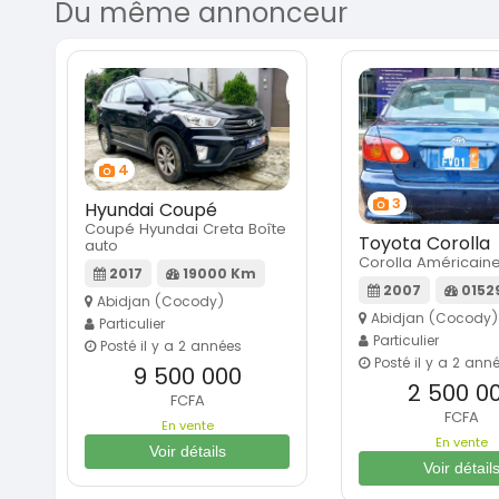
Du même annonceur
4
3
Hyundai Coupé
Coupé Hyundai Creta Boîte
Toyota Corolla
auto
Corolla Américain
2017
19000 Km
2007
0152
Abidjan (Cocody)
Abidjan (Cocody)
Particulier
Particulier
Posté il y a 2 années
Posté il y a 2 ann
9 500 000
2 500 0
FCFA
FCFA
En vente
En vente
Voir détails
Voir détail