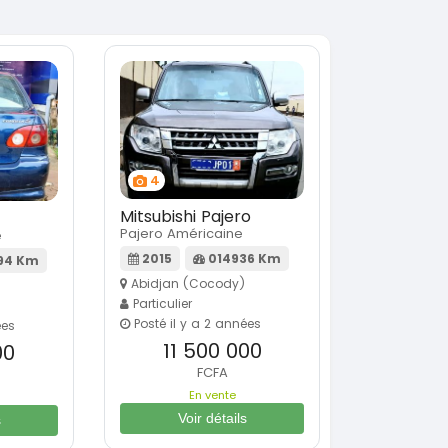
4
Mitsubishi Pajero
Pajero Américaine
e
2015
014936 Km
94 Km
Abidjan (Cocody)
Particulier
Posté il y a 2 années
ées
11 500 000
00
FCFA
En vente
Voir détails
s