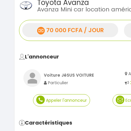
Toyota Avanza
Avanza Mini car location améri
70 000 FCFA / JOUR
L'annonceur
A
Voiture JéSUS VOITURE
Particulier
Appeler l'annonceur
Ecr
Caractéristiques