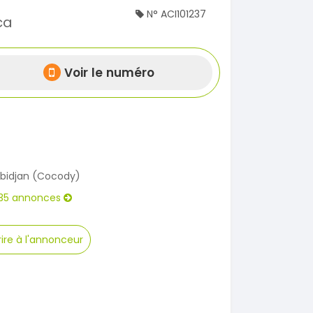
N° ACI101237
ca
Voir le numéro
bidjan (Cocody)
35 annonces
ire à l'annonceur