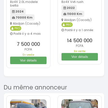
Bz4X 2.0L.modele
Bz4X Vvti rush
belta
2022
2024
11000 Km
70000 Km
Abidjan (Cocody)
Abidjan (Cocody)
PRO
PRO
Posté il y a 1 année
Posté il y a 4 mois
14 500 000
7 500 000
FCFA
FCFA
En vente
En vente
Voir détails
Voir détails
Du même annonceur