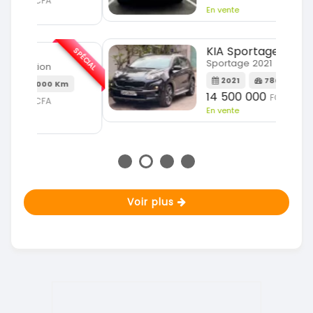
En vente
SPÉCIAL
KIA Sportage
SPÉCIAL
Sportage 2021
2021
78000 Km
m
14 500 000
FCFA
En vente
Voir plus