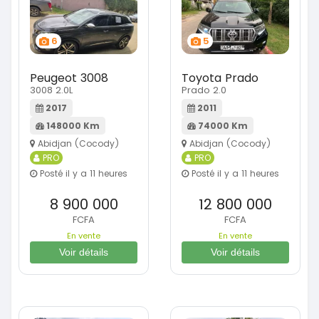
6
5
Peugeot 3008
Toyota Prado
3008 2.0L
Prado 2.0
2017
2011
148000 Km
74000 Km
Abidjan (Cocody)
Abidjan (Cocody)
PRO
PRO
Posté il y a 11 heures
Posté il y a 11 heures
8 900 000
12 800 000
FCFA
FCFA
En vente
En vente
Voir détails
Voir détails