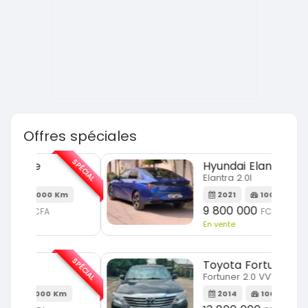
Offres spéciales
SPÉCIAL
SPÉCIAL
Hyundai Elantra
Elantra 2.0l
m
2021
100000 Km
9 800 000
FCFA
En vente
SPÉCIAL
SPÉCIAL
Toyota Fortuner
Fortuner 2.0 VVTI
m
2014
100000 Km