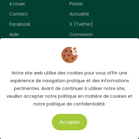
A Louer
Poster
Contact
Actualité
Facebook
X (Twitter)
Aide
Connexion
Newsletter
Notre site web utilise des cookies pour vous offrir une
Souscrivez pour recevoir les meilleures opportunités.
expérience de navigation pratique et des informations
pertinentes. Avant de continuer à utiliser notre site,
veuillez accepter notre politique en matière de cookies et
notre politique de confidentialité.
Accepter
Besoin d'aide ?
Copyright © 2009-2026 AUTO.CI. Tous droits réservés