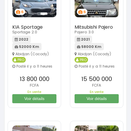
6
6
KIA Sportage
Mitsubishi Pajero
Sportage 2.0
Pajero 3.0
2022
2021
52000 Km
58000 Km
Abidjan (Cocody)
Abidjan (Cocody)
PRO
PRO
Posté il y a 11 heures
Posté il y a 11 heures
13 800 000
15 500 000
FCFA
FCFA
En vente
En vente
Voir détails
Voir détails