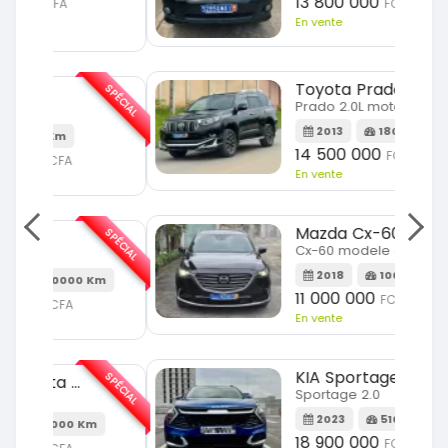
13 800 000
FCFA
En vente
SPÉCIAL
Toyota Prado
SPÉCIAL
Prado 2.0L moteur d4d
2013
180000 Km
14 500 000
FCFA
En vente
SPÉCIAL
Mazda Cx-60
SPÉCIAL
Cx-60 modele cx9 full option
2018
100000 Km
Km
11 000 000
FCFA
En vente
SPÉCIAL
KIA Sportage
SPÉCIAL
Sportage 2.0
2023
51000 Km
m
18 900 000
FCFA