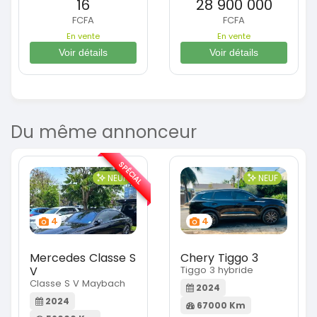
16
28 900 000
FCFA
FCFA
En vente
En vente
Voir détails
Voir détails
Du même annonceur
SPÉCIAL
NEUF
NEUF
4
4
Mercedes Classe S
Chery Tiggo 3
V
Tiggo 3 hybride
Classe S V Maybach
2024
2024
67000 Km