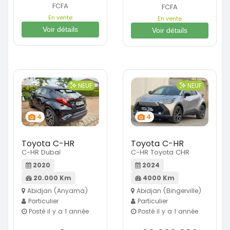
FCFA
FCFA
En vente
En vente
Voir détails
Voir détails
NEUF
NEUF
4
4
Toyota C-HR
Toyota C-HR
C-HR Dubaï
C-HR Toyota CHR
2020
2024
20.000 Km
4000 Km
Abidjan (Anyama)
Abidjan (Bingerville)
Particulier
Particulier
Posté il y a 1 année
Posté il y a 1 année