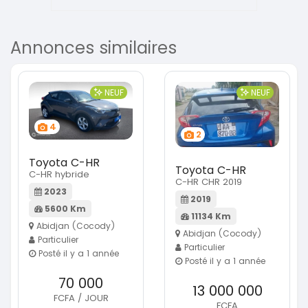
Annonces similaires
NEUF
NEUF
4
2
Toyota C-HR
Toyota C-HR
C-HR hybride
C-HR CHR 2019
2023
2019
5600 Km
11134 Km
Abidjan (Cocody)
Abidjan (Cocody)
Particulier
Particulier
Posté il y a 1 année
Posté il y a 1 année
70 000
13 000 000
FCFA / JOUR
FCFA