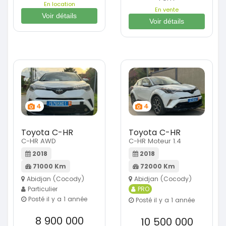
En location
En vente
Voir détails
Voir détails
4
4
Toyota C-HR
Toyota C-HR
C-HR AWD
C-HR Moteur 1.4
2018
2018
71000 Km
72000 Km
Abidjan (Cocody)
Abidjan (Cocody)
Particulier
PRO
Posté il y a 1 année
Posté il y a 1 année
8 900 000
10 500 000