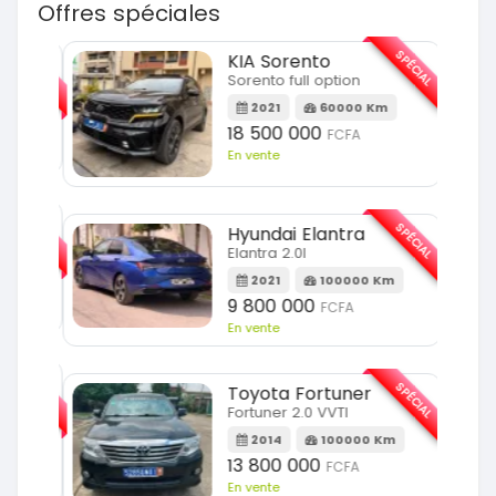
Offres spéciales
SPÉCIAL
SPÉCIAL
KIA Sorento
Sorento full option
m
2021
60000 Km
18 500 000
FCFA
En vente
SPÉCIAL
SPÉCIAL
Hyundai Elantra
Elantra 2.0l
m
2021
100000 Km
9 800 000
FCFA
En vente
SPÉCIAL
SPÉCIAL
Toyota Fortuner
Fortuner 2.0 VVTI
m
2014
100000 Km
13 800 000
FCFA
En vente