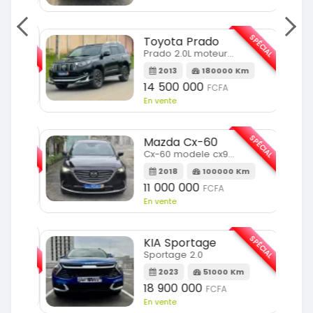
SPÉCIAL
SPÉCIAL
Toyota Prado
Prado 2.0L moteur d4d
2013
180000 Km
14 500 000
FCFA
En vente
SPÉCIAL
SPÉCIAL
Mazda Cx-60
Cx-60 modele cx9 full option
Km
2018
100000 Km
11 000 000
FCFA
En vente
SPÉCIAL
SPÉCIAL
KIA Sportage
Sportage 2.0
m
2023
51000 Km
18 900 000
FCFA
En vente