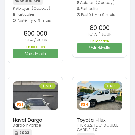
56000 Km
Abidjan (Cocody)
Abidjan (Cocody)
Particulier
Particulier
Posté il y a 9 mois
Posté il y a 9 mois
80 000
800 000
FCFA / JOUR
FCFA / JOUR
En location
En location
Voir détails
Voir détails
NEUF
NEUF
1
4
Haval Dargo
Toyota Hilux
Dargo hybride
Hilux 3.2 TDCI DOUBLE
CABINE 4X
2023