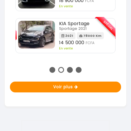
18 900 000
FCFA
En vente
SPÉCIAL
KIA Sportage
SPÉCIAL
Sportage 2021
2021
78000 Km
m
14 500 000
FCFA
En vente
Voir plus