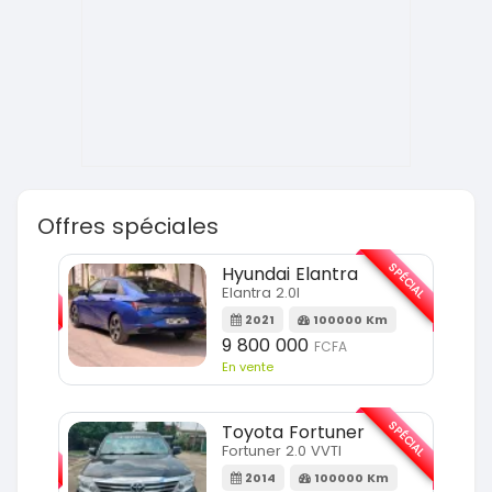
Offres spéciales
SPÉCIAL
SPÉCIAL
Hyundai Elantra
Elantra 2.0l
m
2021
100000 Km
9 800 000
FCFA
En vente
SPÉCIAL
SPÉCIAL
Toyota Fortuner
Fortuner 2.0 VVTI
m
2014
100000 Km