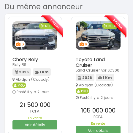
Du même annonceur
SPÉCIAL
SPÉCIAL
NEUF
NEUF
6
6
Chery Rely
Toyota Land
Rely R8
Cruiser
Land Cruiser vxr LC300
2026
1 Km
2026
1 Km
Abidjan (Cocody)
Abidjan (Cocody)
PRO
PRO
Posté il y a 2 jours
Posté il y a 2 jours
21 500 000
105 000 000
FCFA
FCFA
En vente
En vente
Voir détails
Voir détails