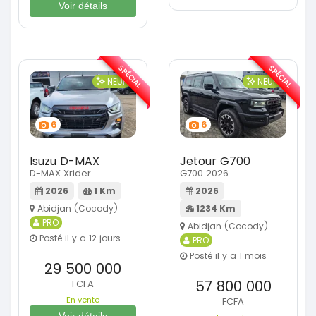
Voir détails
SPÉCIAL
SPÉCIAL
NEUF
NEUF
6
6
Isuzu D-MAX
Jetour G700
D-MAX Xrider
G700 2026
2026
1 Km
2026
Abidjan (Cocody)
1234 Km
PRO
Abidjan (Cocody)
Posté il y a 12 jours
PRO
Posté il y a 1 mois
29 500 000
57 800 000
FCFA
En vente
FCFA