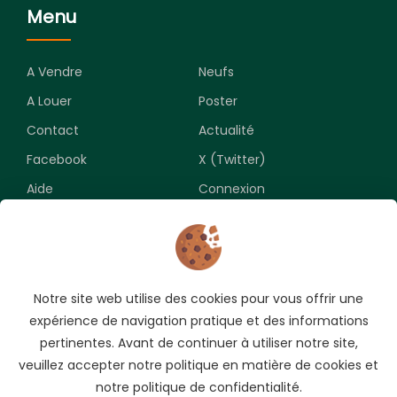
Menu
A Vendre
Neufs
A Louer
Poster
Contact
Actualité
Facebook
X (Twitter)
Aide
Connexion
Newsletter
Notre site web utilise des cookies pour vous offrir une
Souscrivez pour recevoir les meilleures opportunités.
expérience de navigation pratique et des informations
pertinentes. Avant de continuer à utiliser notre site,
veuillez accepter notre politique en matière de cookies et
notre politique de confidentialité.