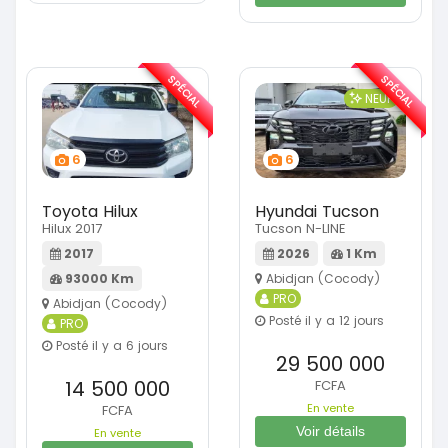
SPÉCIAL
SPÉCIAL
NEUF
6
6
Toyota Hilux
Hyundai Tucson
Hilux 2017
Tucson N-LINE
2017
2026
1 Km
93000 Km
Abidjan (Cocody)
PRO
Abidjan (Cocody)
Posté il y a 12 jours
PRO
Posté il y a 6 jours
29 500 000
14 500 000
FCFA
En vente
FCFA
Voir détails
En vente