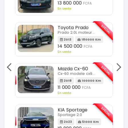
13 800 000
FCFA
En vente
SPÉCIAL
Toyota Prado
SPÉCIAL
Prado 2.0L moteur d4d
2013
180000 Km
14 500 000
FCFA
En vente
SPÉCIAL
Mazda Cx-60
SPÉCIAL
Cx-60 modele cx9 full option
2018
100000 Km
Km
11 000 000
FCFA
En vente
SPÉCIAL
KIA Sportage
SPÉCIAL
Sportage 2.0
2023
51000 Km
m