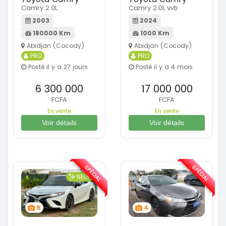
Camry 2.0L
Camry 2.0L vvti
2003
2024
180000 Km
1000 Km
Abidjan (Cocody)
Abidjan (Cocody)
PRO
PRO
Posté il y a 27 jours
Posté il y a 4 mois
6 300 000
17 000 000
FCFA
FCFA
En vente
En vente
Voir détails
Voir détails
SPÉCIAL
SPÉCIAL
NEUF
6
4