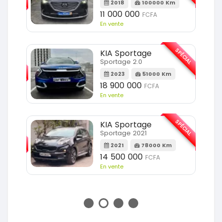
2018
100000 Km
Km
11 000 000
FCFA
En vente
SPÉCIAL
KIA Sportage
SPÉCIAL
Sportage 2.0
2023
51000 Km
m
18 900 000
FCFA
En vente
SPÉCIAL
KIA Sportage
SPÉCIAL
Sportage 2021
2021
78000 Km
m
14 500 000
FCFA
En vente