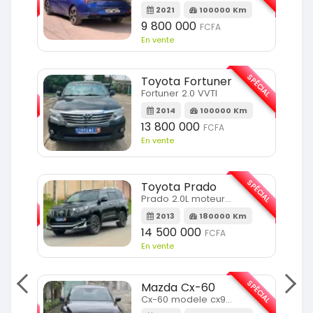
m
2021
100000 Km
9 800 000
FCFA
En vente
SPÉCIAL
SPÉCIAL
Toyota Fortuner
Fortuner 2.0 VVTI
m
2014
100000 Km
13 800 000
FCFA
En vente
SPÉCIAL
Toyota Prado
SPÉCIAL
Prado 2.0L moteur d4d
2013
180000 Km
14 500 000
FCFA
En vente
SPÉCIAL
Mazda Cx-60
SPÉCIAL
Cx-60 modele cx9 full option