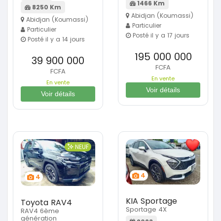
1466 Km
8250 Km
Abidjan (Koumassi)
Abidjan (Koumassi)
Particulier
Particulier
Posté il y a 17 jours
Posté il y a 14 jours
195 000 000
39 900 000
FCFA
FCFA
En vente
En vente
Voir détails
Voir détails
NEUF
4
4
KIA Sportage
Toyota RAV4
Sportage 4X
RAV4 6ème
génération