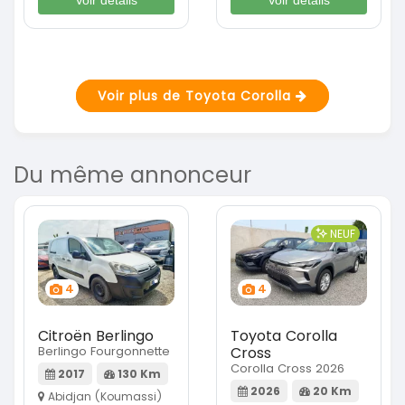
Voir plus de Toyota Corolla
Du même annonceur
NEUF
4
4
Citroën Berlingo
Toyota Corolla
Berlingo Fourgonnette
Cross
Corolla Cross 2026
2017
130 Km
2026
20 Km
Abidjan (Koumassi)