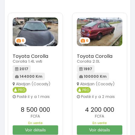
6
6
Toyota Corolla
Toyota Corolla
Corolla 1.4L vvti
Corolla 2.0L
2017
1997
144000 Km
100000 Km
Abidjan (Cocody)
Abidjan (Cocody)
PRO
PRO
Posté il y a 1 mois
Posté il y a 2 mois
8 500 000
4 200 000
FCFA
FCFA
En vente
En vente
Voir détails
Voir détails