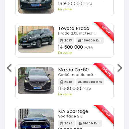
13 800 000
FCFA
En vente
SPÉCIAL
Toyota Prado
SPÉCIAL
Prado 2.0L moteur d4d
2013
180000 Km
14 500 000
FCFA
En vente
SPÉCIAL
Mazda Cx-60
SPÉCIAL
Cx-60 modele cx9 full option
2018
100000 Km
Km
11 000 000
FCFA
En vente
SPÉCIAL
KIA Sportage
SPÉCIAL
Sportage 2.0
2023
51000 Km
m