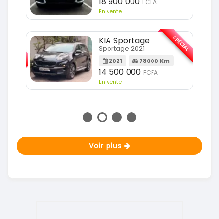
18 900 000
FCFA
En vente
SPÉCIAL
KIA Sportage
SPÉCIAL
Sportage 2021
2021
78000 Km
m
14 500 000
FCFA
En vente
Voir plus