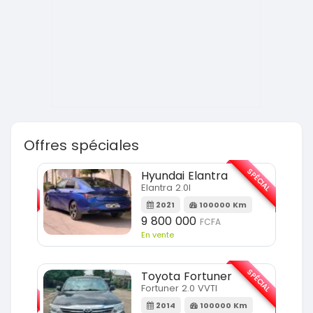
Offres spéciales
SPÉCIAL
SPÉCIAL
Hyundai Elantra
Elantra 2.0l
m
2021
100000 Km
9 800 000
FCFA
En vente
SPÉCIAL
SPÉCIAL
Toyota Fortuner
Fortuner 2.0 VVTI
m
2014
100000 Km