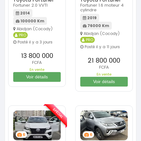
Fortuner 2.0 VVTI
Fortuner 1.6 moteur 4
cylindre
2014
2019
100000 Km
76000 Km
Abidjan (Cocody)
Abidjan (Cocody)
PRO
PRO
Posté il y a 3 jours
Posté il y a 11 jours
13 800 000
21 800 000
FCFA
FCFA
En vente
En vente
Voir détails
Voir détails
SPÉCIAL
6
6