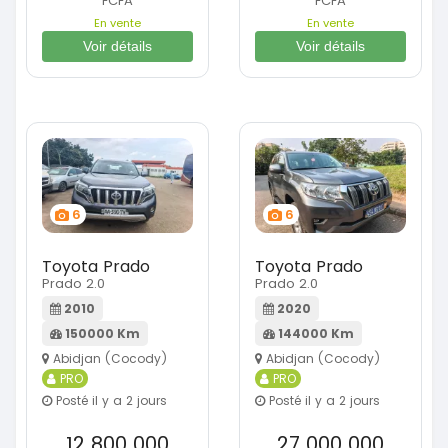
FCFA
FCFA
En vente
En vente
Voir détails
Voir détails
6
6
Toyota Prado
Toyota Prado
Prado 2.0
Prado 2.0
2010
2020
150000 Km
144000 Km
Abidjan (Cocody)
Abidjan (Cocody)
PRO
PRO
Posté il y a 2 jours
Posté il y a 2 jours
12 800 000
27 000 000