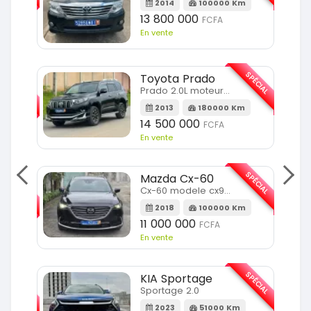
m
2014
100000 Km
13 800 000
FCFA
En vente
SPÉCIAL
Toyota Prado
SPÉCIAL
Prado 2.0L moteur d4d
2013
180000 Km
14 500 000
FCFA
En vente
SPÉCIAL
Mazda Cx-60
SPÉCIAL
Cx-60 modele cx9 full option
2018
100000 Km
Km
11 000 000
FCFA
En vente
SPÉCIAL
KIA Sportage
SPÉCIAL
Sportage 2.0
2023
51000 Km