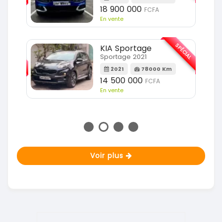
m
18 900 000
FCFA
En vente
SPÉCIAL
KIA Sportage
SPÉCIAL
Sportage 2021
2021
78000 Km
m
14 500 000
FCFA
En vente
Voir plus