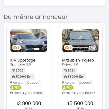
Du même annonceur
6
6
KIA Sportage
Mitsubishi Pajero
Sportage 2.0
Pajero 3.0
2022
2021
52000 Km
58000 Km
Abidjan (Cocody)
Abidjan (Cocody)
PRO
PRO
Posté il y a 2 heures
Posté il y a 3 heures
13 800 000
15 500 000
FCFA
FCFA