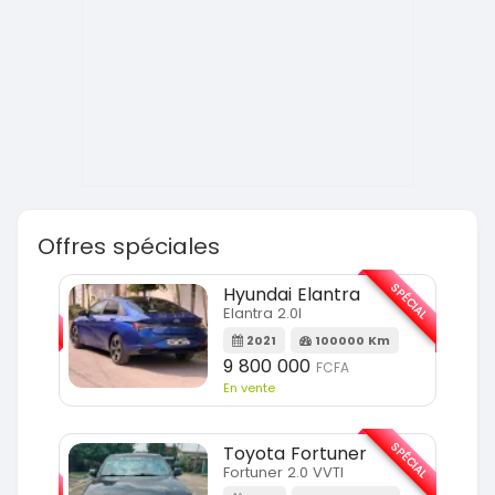
Offres spéciales
SPÉCIAL
SPÉCIAL
Hyundai Elantra
Elantra 2.0l
m
2021
100000 Km
9 800 000
FCFA
En vente
SPÉCIAL
SPÉCIAL
Toyota Fortuner
Fortuner 2.0 VVTI