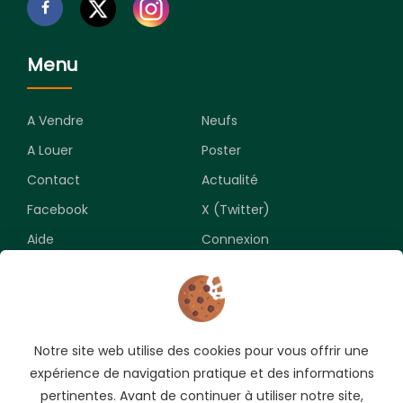
Menu
A Vendre
Neufs
A Louer
Poster
Contact
Actualité
Facebook
X (Twitter)
Aide
Connexion
Newsletter
Notre site web utilise des cookies pour vous offrir une
Souscrivez pour recevoir les meilleures opportunités.
expérience de navigation pratique et des informations
pertinentes. Avant de continuer à utiliser notre site,