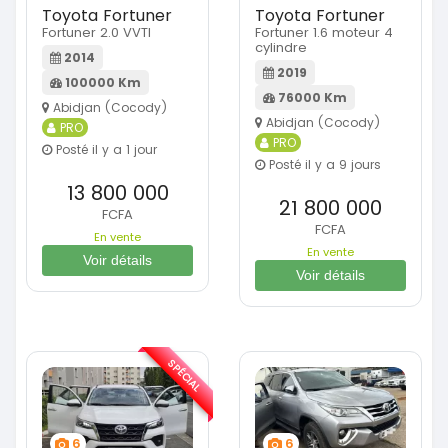
Toyota Fortuner
Toyota Fortuner
Fortuner 2.0 VVTI
Fortuner 1.6 moteur 4
cylindre
2014
2019
100000 Km
76000 Km
Abidjan (Cocody)
Abidjan (Cocody)
PRO
PRO
Posté il y a 1 jour
Posté il y a 9 jours
13 800 000
21 800 000
FCFA
FCFA
En vente
En vente
Voir détails
Voir détails
SPÉCIAL
6
6