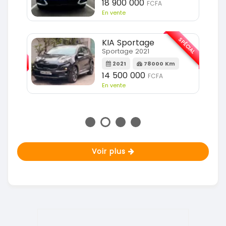
18 900 000
FCFA
En vente
SPÉCIAL
KIA Sportage
SPÉCIAL
Sportage 2021
2021
78000 Km
m
14 500 000
FCFA
En vente
Voir plus