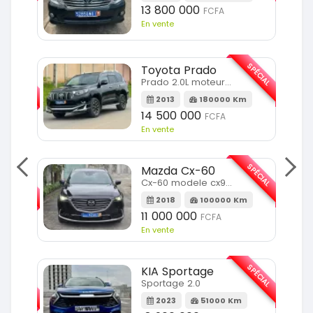
13 800 000
FCFA
En vente
SPÉCIAL
Toyota Prado
SPÉCIAL
Prado 2.0L moteur d4d
2013
180000 Km
14 500 000
FCFA
En vente
SPÉCIAL
Mazda Cx-60
SPÉCIAL
Cx-60 modele cx9 full option
2018
100000 Km
Km
11 000 000
FCFA
En vente
SPÉCIAL
KIA Sportage
SPÉCIAL
Sportage 2.0
2023
51000 Km
m