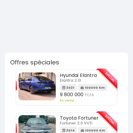
Offres spéciales
SPÉCIAL
SPÉCIAL
Hyundai Elantra
Elantra 2.0l
m
2021
100000 Km
9 800 000
FCFA
En vente
SPÉCIAL
SPÉCIAL
Toyota Fortuner
Fortuner 2.0 VVTI
m
2014
100000 Km