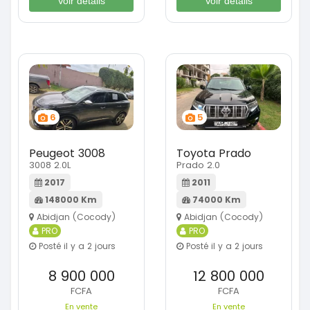
Voir détails
Voir détails
6
5
Peugeot 3008
Toyota Prado
3008 2.0L
Prado 2.0
2017
2011
148000 Km
74000 Km
Abidjan (Cocody)
Abidjan (Cocody)
PRO
PRO
Posté il y a 2 jours
Posté il y a 2 jours
8 900 000
12 800 000
FCFA
FCFA
En vente
En vente