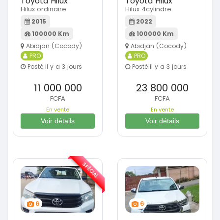
Toyota Hilux
Toyota Hilux
Hilux ordinaire
Hilux 4cylindre
2015
2022
100000 Km
100000 Km
Abidjan (Cocody)
Abidjan (Cocody)
PRO
PRO
Posté il y a 3 jours
Posté il y a 3 jours
11 000 000
23 800 000
FCFA
FCFA
En vente
En vente
Voir détails
Voir détails
SPÉCIAL
6
6