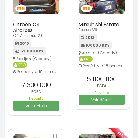
5
6
Citroën C4
Mitsubishi Estate
Aircross
Estate V6
C4 Aircross 2.0
2012
2015
100000 Km
170000 Km
Abidjan (Cocody)
Abidjan (Cocody)
PRO
PRO
Posté il y a 18 heures
Posté il y a 18 heures
5 800 000
7 300 000
FCFA
FCFA
En vente
En vente
Voir détails
Voir détails
SPÉCIAL