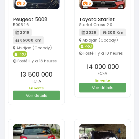
6
5
Peugeot 5008
Toyota Starlet
5008 1.6
Starlet Cross 2.0
2019
2026
200 Km
65000 Km
Abidjan (Cocody)
PRO
Abidjan (Cocody)
Posté il y a 18 heures
PRO
Posté il y a 18 heures
14 000 000
13 500 000
FCFA
En vente
FCFA
Voir détails
En vente
Voir détails