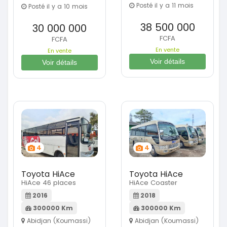
Posté il y a 11 mois
Posté il y a 10 mois
38 500 000
30 000 000
FCFA
FCFA
En vente
En vente
Voir détails
Voir détails
4
4
Toyota HiAce
Toyota HiAce
HiAce 46 places
HiAce Coaster
2016
2018
300000 Km
300000 Km
Abidjan (Koumassi)
Abidjan (Koumassi)