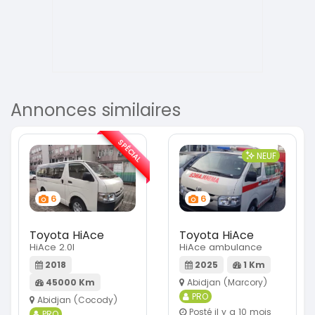
Annonces similaires
SPÉCIAL
NEUF
6
6
Toyota HiAce
Toyota HiAce
HiAce 2.0l
HiAce ambulance
2018
2025
1 Km
45000 Km
Abidjan (Marcory)
PRO
Abidjan (Cocody)
Posté il y a 10 mois
PRO