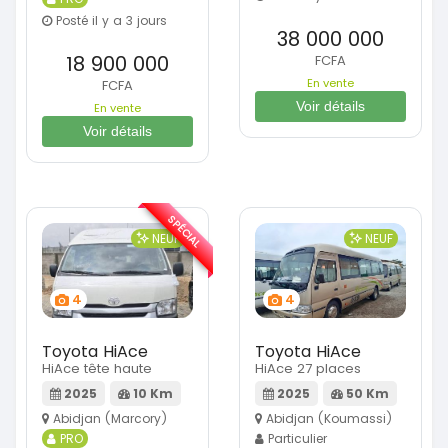
Posté il y a 3 jours
38 000 000
18 900 000
FCFA
En vente
FCFA
Voir détails
En vente
Voir détails
SPÉCIAL
NEUF
NEUF
4
4
Toyota HiAce
Toyota HiAce
HiAce tête haute
HiAce 27 places
2025
10 Km
2025
50 Km
Abidjan (Marcory)
Abidjan (Koumassi)
PRO
Particulier