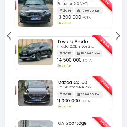
SPÉCIAL
Fortuner 2.0 VVTI
m
2014
100000 Km
13 800 000
FCFA
En vente
SPÉCIAL
SPÉCIAL
Toyota Prado
Prado 2.0L moteur d4d
2013
180000 Km
14 500 000
FCFA
En vente
SPÉCIAL
SPÉCIAL
Mazda Cx-60
Cx-60 modele cx9 full option
Km
2018
100000 Km
11 000 000
FCFA
En vente
SPÉCIAL
SPÉCIAL
KIA Sportage