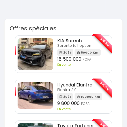
Offres spéciales
SPÉCIAL
SPÉCIAL
KIA Sorento
Sorento full option
m
2021
60000 Km
18 500 000
FCFA
En vente
SPÉCIAL
SPÉCIAL
Hyundai Elantra
Elantra 2.0l
m
2021
100000 Km
9 800 000
FCFA
En vente
SPÉCIAL
Toyota Fortuner