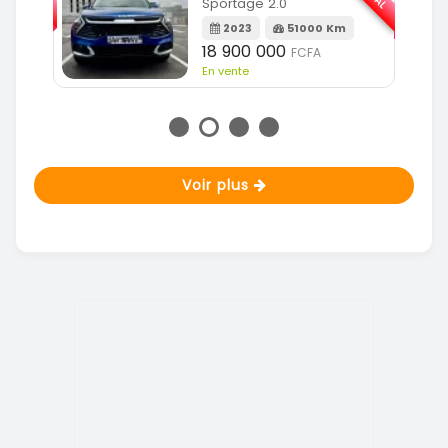
Sportage 2.0
m
2023
51000 Km
18 900 000
FCFA
En vente
Voir plus