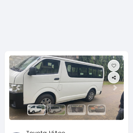
Previous
Next
Toyota HiAce