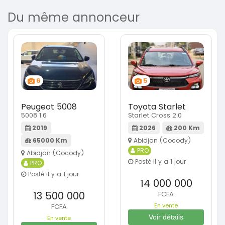
Du même annonceur
6
5
Peugeot 5008
Toyota Starlet
5008 1.6
Starlet Cross 2.0
2019
2026
200 Km
65000 Km
Abidjan (Cocody)
PRO
Abidjan (Cocody)
Posté il y a 1 jour
PRO
Posté il y a 1 jour
14 000 000
13 500 000
FCFA
En vente
FCFA
Voir détails
En vente