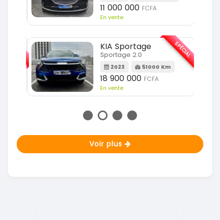
11 000 000
FCFA
En vente
SPÉCIAL
SPÉCIAL
KIA Sportage
Sportage 2.0
m
2023
51000 Km
18 900 000
FCFA
En vente
Voir plus