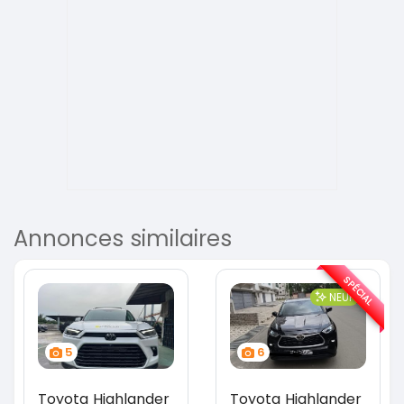
Annonces similaires
SPÉCIAL
NEUF
5
6
Toyota Highlander
Toyota Highlander