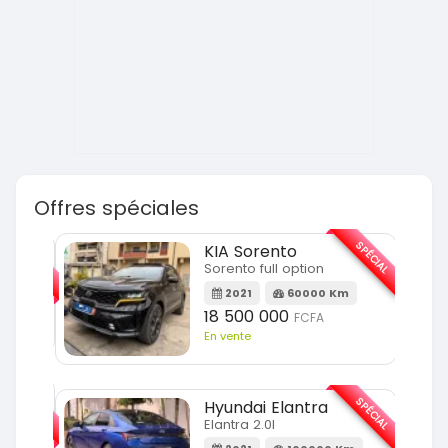
Offres spéciales
SPÉCIAL
SPÉCIAL
KIA Sorento
Sorento full option
m
2021
60000 Km
18 500 000
FCFA
En vente
SPÉCIAL
SPÉCIAL
Hyundai Elantra
Elantra 2.0l
m