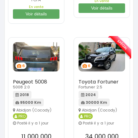
En vente
En vente
Voir détails
Voir détails
SPÉCIAL
6
6
Peugeot 5008
Toyota Fortuner
5008 2.0
Fortuner 2.5
2018
2024
95000 Km
30000 Km
Abidjan (Cocody)
Abidjan (Cocody)
PRO
PRO
Posté il y a 1 jour
Posté il y a 1 jour
11 000 000
34 000 000