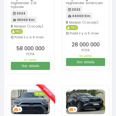
Highlander 2.0L
Highlander Américain
hybride
2022
2024
44000 Km
35000 Km
Abidjan (Cocody)
Abidjan (Cocody)
PRO
PRO
Posté il y a 5 mois
Posté il y a 4 mois
28 000 000
58 000 000
FCFA
FCFA
En vente
En vente
Voir détails
Voir détails
SPÉCIAL
NEUF
6
5