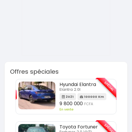
Offres spéciales
SPÉCIAL
SPÉCIAL
Hyundai Elantra
Elantra 2.0l
m
2021
100000 Km
9 800 000
FCFA
En vente
SPÉCIAL
SPÉCIAL
Toyota Fortuner
Fortuner 2.0 VVTI