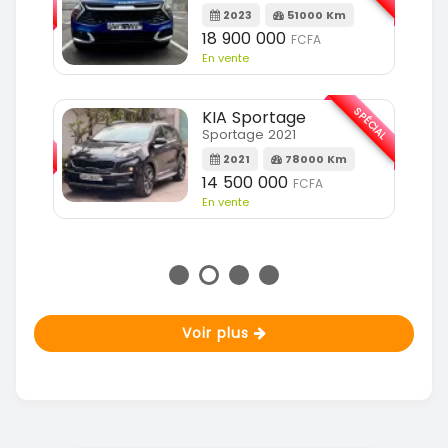
2023
51000 Km
m
18 900 000
FCFA
En vente
SPÉCIAL
KIA Sportage
SPÉCIAL
Sportage 2021
2021
78000 Km
m
14 500 000
FCFA
En vente
Voir plus