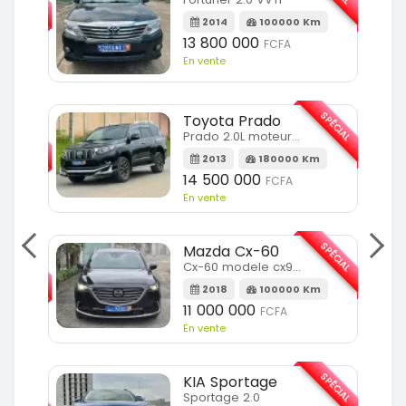
m
2014
100000 Km
13 800 000
FCFA
En vente
SPÉCIAL
Toyota Prado
SPÉCIAL
Prado 2.0L moteur d4d
2013
180000 Km
14 500 000
FCFA
En vente
SPÉCIAL
Mazda Cx-60
SPÉCIAL
Cx-60 modele cx9 full option
2018
100000 Km
Km
11 000 000
FCFA
En vente
SPÉCIAL
KIA Sportage
SPÉCIAL
Sportage 2.0