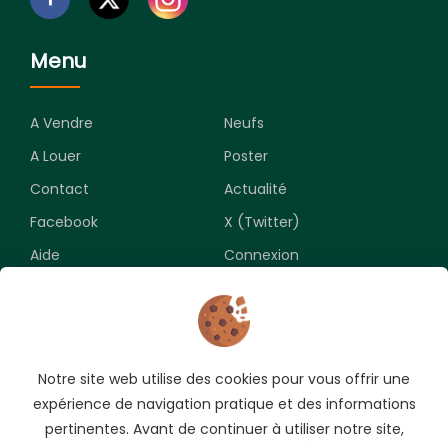
Menu
A Vendre
Neufs
A Louer
Poster
Contact
Actualité
Facebook
X (Twitter)
Aide
Connexion
Newsletter
Notre site web utilise des cookies pour vous offrir une
Souscrivez pour recevoir les meilleures opportunités.
expérience de navigation pratique et des informations
pertinentes. Avant de continuer à utiliser notre site,