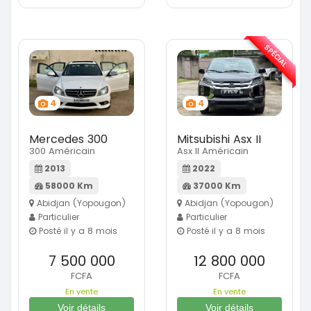
SPÉCIAL
4
4
Mercedes 300
Mitsubishi Asx II
300 Américain
Asx II Américain
2013
2022
58000 Km
37000 Km
Abidjan (Yopougon)
Abidjan (Yopougon)
Particulier
Particulier
Posté il y a 8 mois
Posté il y a 8 mois
7 500 000
12 800 000
FCFA
FCFA
En vente
En vente
Voir détails
Voir détails