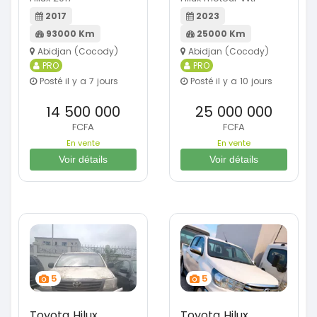
2017
2023
93000 Km
25000 Km
Abidjan (Cocody)
Abidjan (Cocody)
PRO
PRO
Posté il y a 7 jours
Posté il y a 10 jours
14 500 000
25 000 000
FCFA
FCFA
En vente
En vente
Voir détails
Voir détails
5
5
Toyota Hilux
Toyota Hilux