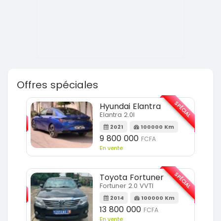
Offres spéciales
SPÉCIAL
SPÉCIAL
Hyundai Elantra
Elantra 2.0l
m
2021
100000 Km
9 800 000
FCFA
En vente
SPÉCIAL
SPÉCIAL
Toyota Fortuner
Fortuner 2.0 VVTI
m
2014
100000 Km
13 800 000
FCFA
En vente