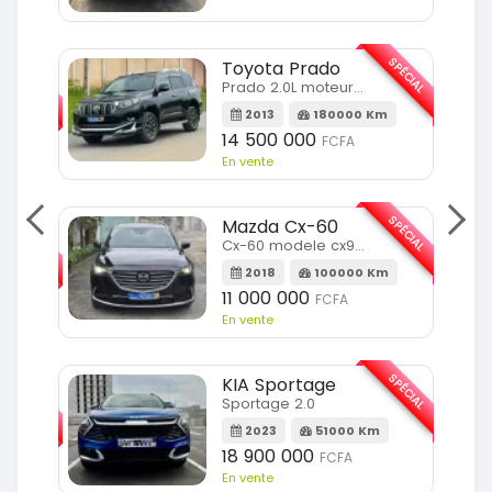
SPÉCIAL
Toyota Prado
SPÉCIAL
Prado 2.0L moteur d4d
2013
180000 Km
14 500 000
FCFA
En vente
SPÉCIAL
Mazda Cx-60
SPÉCIAL
Cx-60 modele cx9 full option
2018
100000 Km
Km
11 000 000
FCFA
En vente
SPÉCIAL
KIA Sportage
SPÉCIAL
Sportage 2.0
2023
51000 Km
m
18 900 000
FCFA
En vente