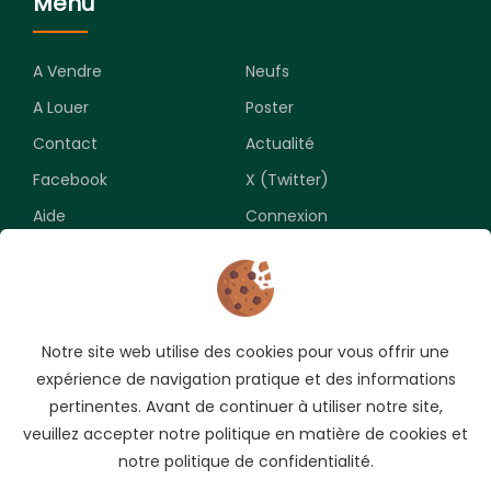
Menu
A Vendre
Neufs
A Louer
Poster
Contact
Actualité
Facebook
X (Twitter)
Aide
Connexion
Newsletter
Notre site web utilise des cookies pour vous offrir une
Souscrivez pour recevoir les meilleures opportunités.
expérience de navigation pratique et des informations
pertinentes. Avant de continuer à utiliser notre site,
veuillez accepter notre politique en matière de cookies et
notre politique de confidentialité.