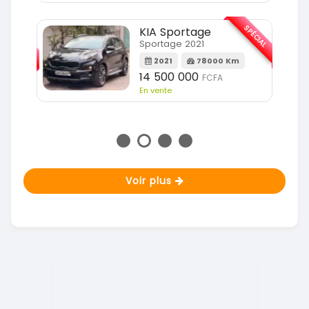
SPÉCIAL
KIA Sportage
SPÉCIAL
Sportage 2021
2021
78000 Km
m
14 500 000
FCFA
En vente
Voir plus