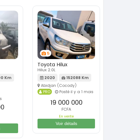
5
Toyota Hilux
Hilux 2.0L
00 Km
2020
152088 Km
Abidjan (Cocody)
PRO
Posté il y a 1 mois
rs
19 000 000
00
FCFA
En vente
Voir détails
s