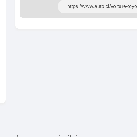
En vente
SPÉCIAL
Dacia Dokker
Dokker 1.6
Mazda
CX-5 2.
2014
100000 Km
2015
3 800 000
FCFA
1000
En vente
8 900
En vente