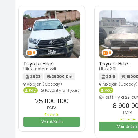
6
5
Toyota Hilux
Toyota Hilux
Hilux moteur vvti
Hilux 2.0L
2023
25000 Km
2015
1500
Abidjan (Cocody)
Abidjan (Cocody)
PRO
Posté il y a 11 jours
PRO
Posté il y a 22 jou
25 000 000
8 900 0
FCFA
FCFA
En vente
En vente
Voir détails
Voir détail