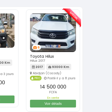
SPÉCIAL
6
Toyota Hilux
Hilux 2017
00 Km
2017
93000 Km
Abidjan (Cocody)
 a 3 jours
PRO
Posté il y a 8 jours
00
14 500 000
FCFA
En vente
s
Voir détails