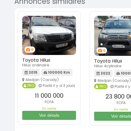
Annonces similaires
6
6
Toyota Hilux
Toyota Hilux
Hilux ordinaire
Hilux 4cylindre
2015
100000 Km
2022
1000
Abidjan (Cocody)
Abidjan (Cocody)
PRO
Posté il y a 3 jours
PRO
Posté il y
11 000 000
23 800 0
FCFA
FCFA
En vente
En vente
Voir détails
Voir détail