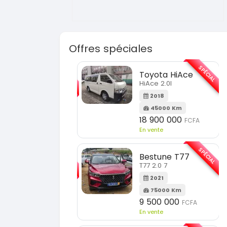
Offres spéciales
SPÉCIAL
SPÉCIAL
Toyota HiAce
Hyundai Elantra
HiAce 2.0l
Elantra 2.0l
2018
2021
45000 Km
100000 Km
18 900 000
9 800 000
FCFA
FCFA
En vente
En vente
SPÉCIAL
SPÉCIAL
Bestune T77
Toyota Fortuner
T77 2.0 7
Fortuner 2.0 VVTI
2021
2014
75000 Km
100000 Km
9 500 000
13 800 000
FCFA
FCFA
En vente
En vente