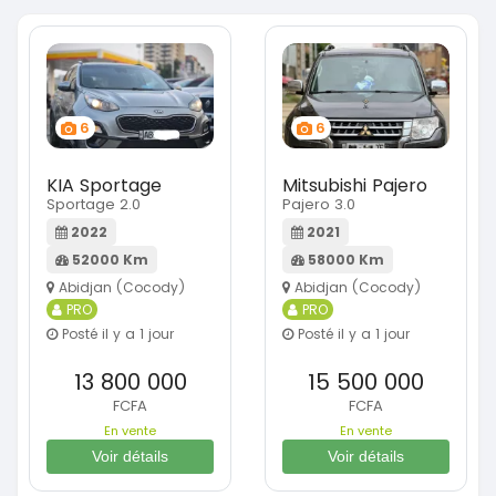
6
6
KIA Sportage
Mitsubishi Pajero
Sportage 2.0
Pajero 3.0
2022
2021
52000 Km
58000 Km
Abidjan (Cocody)
Abidjan (Cocody)
PRO
PRO
Posté il y a 1 jour
Posté il y a 1 jour
13 800 000
15 500 000
FCFA
FCFA
En vente
En vente
Voir détails
Voir détails