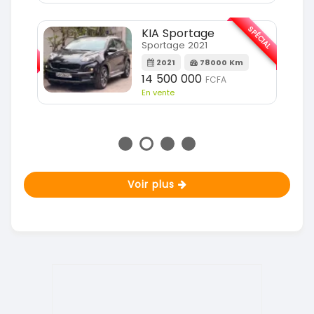
SPÉCIAL
KIA Sportage
SPÉCIAL
Sportage 2021
2021
78000 Km
m
14 500 000
FCFA
En vente
Voir plus