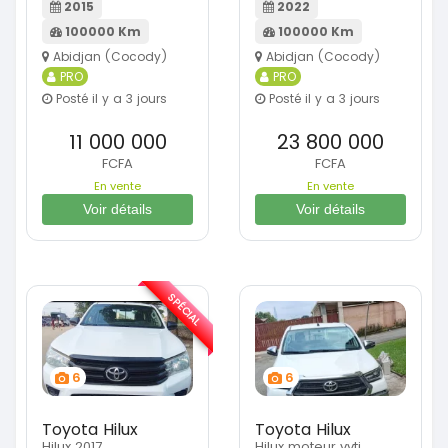
2015
2022
100000 Km
100000 Km
Abidjan (Cocody)
Abidjan (Cocody)
PRO
PRO
Posté il y a 3 jours
Posté il y a 3 jours
11 000 000
23 800 000
FCFA
FCFA
En vente
En vente
Voir détails
Voir détails
SPÉCIAL
6
6
Toyota Hilux
Toyota Hilux
Hilux 2017
Hilux moteur vvti