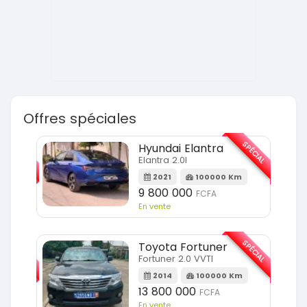
Offres spéciales
SPÉCIAL
SPÉCIAL
Hyundai Elantra
Elantra 2.0l
m
2021
100000 Km
9 800 000
FCFA
En vente
SPÉCIAL
SPÉCIAL
Toyota Fortuner
Fortuner 2.0 VVTI
m
2014
100000 Km
13 800 000
FCFA
En vente