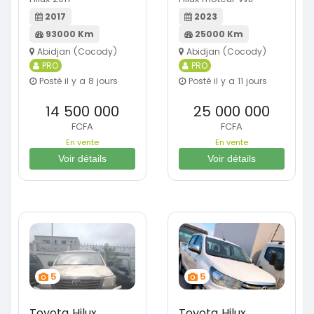
2017
2023
93000 Km
25000 Km
Abidjan (Cocody)
Abidjan (Cocody)
PRO
PRO
Posté il y a 8 jours
Posté il y a 11 jours
14 500 000
25 000 000
FCFA
FCFA
En vente
En vente
Voir détails
Voir détails
5
5
Toyota Hilux
Toyota Hilux