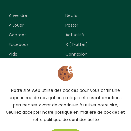
A Vendre
Neufs
A Louer
Poster
Contact
Actualité
Facebook
X (Twitter)
Aide
Connexion
Newsletter
Notre site web utilise des cookies pour vous offrir une
Souscrivez pour recevoir les meilleures opportunités.
expérience de navigation pratique et des informations
pertinentes. Avant de continuer à utiliser notre site,
veuillez accepter notre politique en matière de cookies et
notre politique de confidentialité.