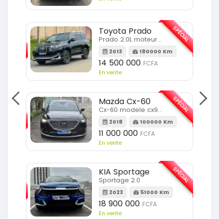
SPÉCIAL
Toyota Prado
SPÉCIAL
Prado 2.0L moteur d4d
2013
180000 Km
14 500 000
FCFA
En vente
SPÉCIAL
Mazda Cx-60
SPÉCIAL
Cx-60 modele cx9 full option
2018
100000 Km
Km
11 000 000
FCFA
En vente
SPÉCIAL
KIA Sportage
SPÉCIAL
Sportage 2.0
2023
51000 Km
m
18 900 000
FCFA
En vente