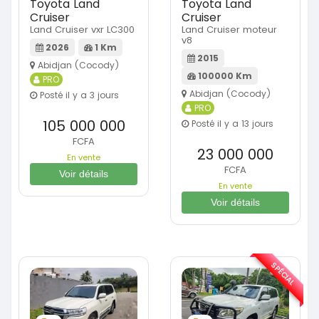
Toyota Land
Toyota Land
Cruiser
Cruiser
Land Cruiser vxr LC300
Land Cruiser moteur
v8
2026
1 Km
2015
Abidjan (Cocody)
100000 Km
PRO
Abidjan (Cocody)
Posté il y a 3 jours
PRO
105 000 000
Posté il y a 13 jours
FCFA
23 000 000
En vente
FCFA
Voir détails
En vente
Voir détails
SPÉCIAL