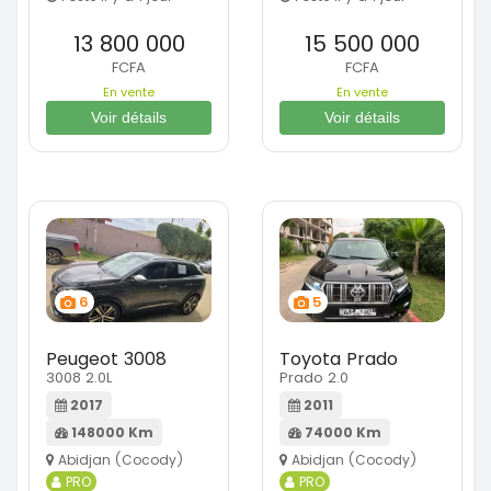
13 800 000
15 500 000
FCFA
FCFA
En vente
En vente
Voir détails
Voir détails
6
5
Peugeot 3008
Toyota Prado
3008 2.0L
Prado 2.0
2017
2011
148000 Km
74000 Km
Abidjan (Cocody)
Abidjan (Cocody)
PRO
PRO