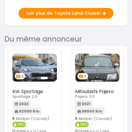
Voir plus de Toyota Land Cruiser
Du même annonceur
6
6
KIA Sportage
Mitsubishi Pajero
Sportage 2.0
Pajero 3.0
2022
2021
52000 Km
58000 Km
Abidjan (Cocody)
Abidjan (Cocody)
PRO
PRO
Posté il y a 1 jour
Posté il y a 1 jour