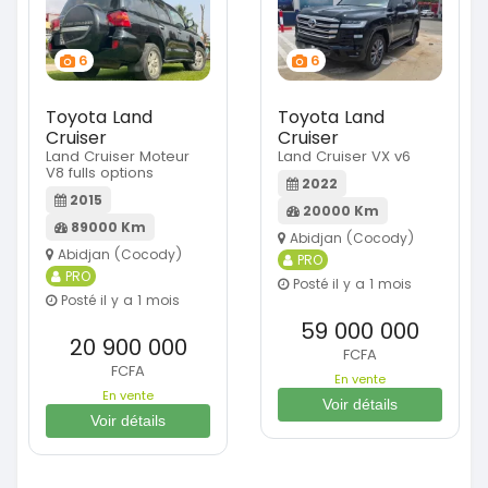
6
6
Toyota Land
Toyota Land
Cruiser
Cruiser
Land Cruiser Moteur
Land Cruiser VX v6
V8 fulls options
2022
2015
20000 Km
89000 Km
Abidjan (Cocody)
Abidjan (Cocody)
PRO
PRO
Posté il y a 1 mois
Posté il y a 1 mois
59 000 000
20 900 000
FCFA
FCFA
En vente
En vente
Voir détails
Voir détails