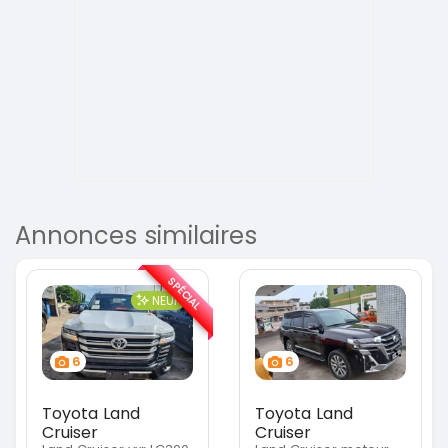
Annonces similaires
SPÉCIAL
NEUF
6
6
Toyota Land
Toyota Land
Cruiser
Cruiser