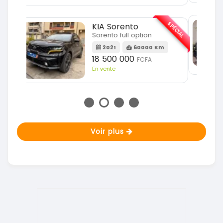
SPÉCIAL
KIA Sportage
SPÉCIAL
Sportage 2021
2021
78000 Km
m
14 500 000
FCFA
En vente
Voir plus