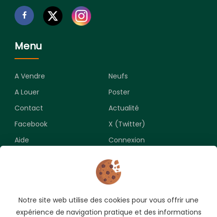
Menu
A Vendre
Neufs
A Louer
Poster
Contact
Actualité
Facebook
X (Twitter)
Aide
Connexion
Newsletter
Notre site web utilise des cookies pour vous offrir une
Souscrivez pour recevoir les meilleures opportunités.
expérience de navigation pratique et des informations