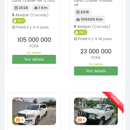
Land Cruiser vxr LC300
Land Cruiser moteur
v8
2026
1 Km
2015
Abidjan (Cocody)
100000 Km
PRO
Abidjan (Cocody)
Posté il y a 4 jours
PRO
105 000 000
Posté il y a 14 jours
FCFA
23 000 000
En vente
FCFA
Voir détails
En vente
Voir détails
SPÉCIAL
4
6