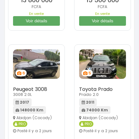
FCFA
FCFA
En vente
En vente
Voir détails
Voir détails
6
5
Peugeot 3008
Toyota Prado
3008 2.0L
Prado 2.0
2017
2011
148000 Km
74000 Km
Abidjan (Cocody)
Abidjan (Cocody)
PRO
PRO
Posté il y a 2 jours
Posté il y a 2 jours