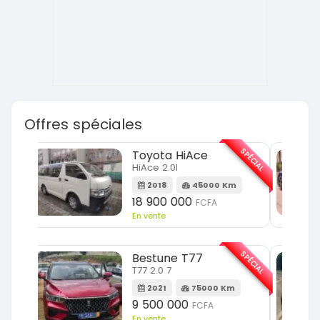
Offres spéciales
SPÉCIAL
SPÉCIAL
Hyundai Elantra
Elantra 2.0l
m
2021
100000 Km
9 800 000
FCFA
En vente
SPÉCIAL
SPÉCIAL
Toyota Fortuner
Fortuner 2.0 VVTI
m
2014
100000 Km
13 800 000
FCFA
En vente