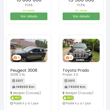
FCFA
FCFA
En vente
En vente
Voir détails
Voir détails
6
5
Peugeot 3008
Toyota Prado
3008 2.0L
Prado 2.0
2017
2011
148000 Km
74000 Km
Abidjan (Cocody)
Abidjan (Cocody)
PRO
PRO
Posté il y a 1 jour
Posté il y a 1 jour