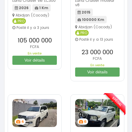
Land Cruiser vxr LC300
Land Cruiser moteur
v8
2026
1 Km
2015
Abidjan (Cocody)
100000 Km
PRO
Abidjan (Cocody)
Posté il y a 3 jours
PRO
105 000 000
Posté il y a 13 jours
FCFA
23 000 000
En vente
FCFA
Voir détails
En vente
Voir détails
SPÉCIAL
4
6