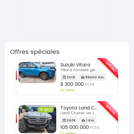
Offres spéciales
SPÉCIAL
SPÉCIAL
Suzuki Vitara
Vitara modele glx
Km
2019
85000 Km
9 300 000
FCFA
En vente
SPÉCIAL
SPÉCIAL
Toyota Land Cruiser
NEUF
Land Cruiser vxr LC300
Km
2026
1 Km
105 000 000
FCFA
En vente