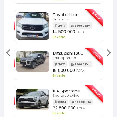
SPÉCIAL
Toyota Hilux
SPÉCIAL
Hilux 2017
2017
93000 Km
Km
14 500 000
FCFA
En vente
SPÉCIAL
Mitsubishi L200
SPÉCIAL
L200 sportero
2021
76000 Km
Km
18 500 000
FCFA
En vente
SPÉCIAL
KIA Sportage
SPÉCIAL
Sportage x-line
2024
10000 Km
m
22 800 000
FCFA
En vente