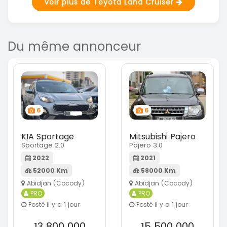
Voir plus de Toyota Land Cruiser
Du même annonceur
6
6
KIA Sportage
Mitsubishi Pajero
Sportage 2.0
Pajero 3.0
2022
2021
52000 Km
58000 Km
Abidjan (Cocody)
Abidjan (Cocody)
PRO
PRO
Posté il y a 1 jour
Posté il y a 1 jour
13 800 000
15 500 000