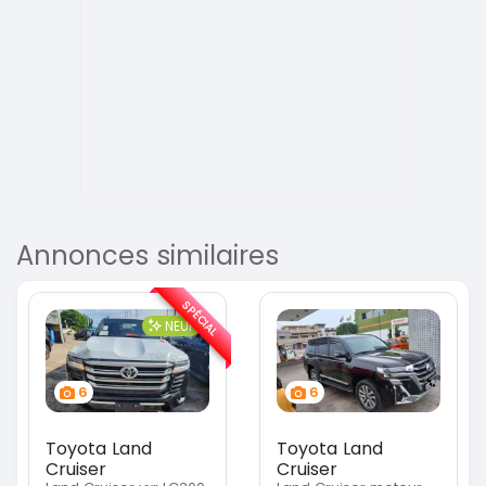
Annonces similaires
SPÉCIAL
NEUF
6
6
Toyota Land
Toyota Land
Cruiser
Cruiser