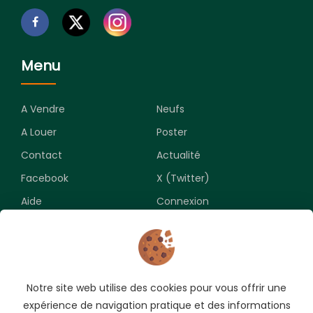
Menu
A Vendre
Neufs
A Louer
Poster
Contact
Actualité
Facebook
X (Twitter)
Aide
Connexion
Newsletter
Notre site web utilise des cookies pour vous offrir une
Souscrivez pour recevoir les meilleures opportunités.
expérience de navigation pratique et des informations