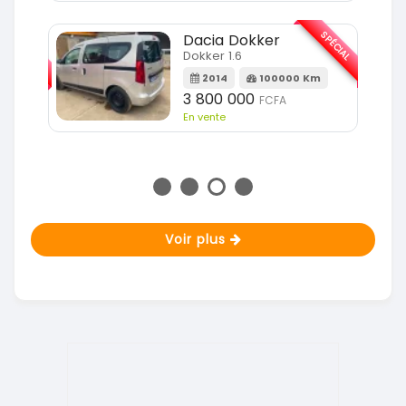
SPÉCIAL
Dacia Dokker
SPÉCIAL
Dokker 1.6
2014
100000 Km
m
3 800 000
FCFA
En vente
Voir plus