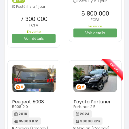
PRO
Posté il y a 1 jour
Posté il y a 1 jour
5 800 000
7 300 000
FCFA
FCFA
En vente
En vente
Voir détails
Voir détails
SPÉCIAL
6
6
Peugeot 5008
Toyota Fortuner
5008 2.0
Fortuner 2.5
2018
2024
95000 Km
30000 Km
Abidjan (Cocody)
Abidjan (Cocody)