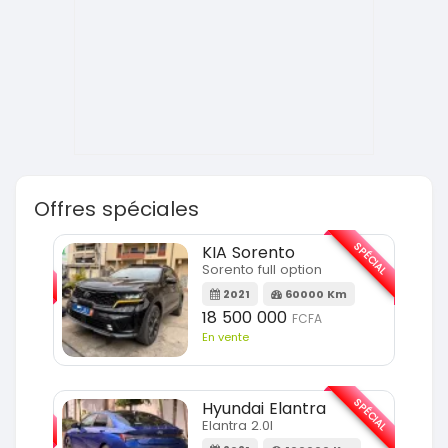
Offres spéciales
SPÉCIAL
SPÉCIAL
KIA Sorento
Sorento full option
m
2021
60000 Km
18 500 000
FCFA
En vente
SPÉCIAL
SPÉCIAL
Hyundai Elantra
Elantra 2.0l
m