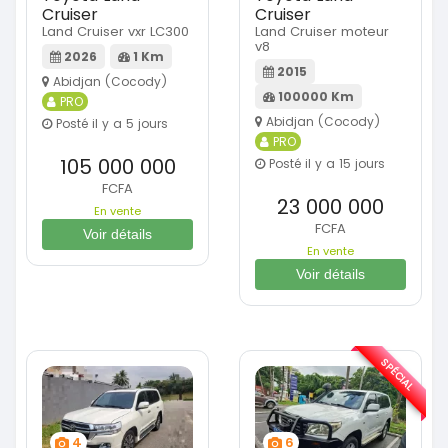
Cruiser
Cruiser
Land Cruiser vxr LC300
Land Cruiser moteur
v8
2026
1 Km
2015
Abidjan (Cocody)
100000 Km
PRO
Abidjan (Cocody)
Posté il y a 5 jours
PRO
105 000 000
Posté il y a 15 jours
FCFA
23 000 000
En vente
FCFA
Voir détails
En vente
Voir détails
SPÉCIAL
4
6