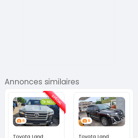
Annonces similaires
SPÉCIAL
NEUF
6
6
Toyota Land
Toyota Land