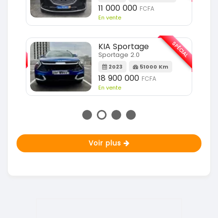
11 000 000
FCFA
En vente
SPÉCIAL
SPÉCIAL
KIA Sportage
Sportage 2.0
m
2023
51000 Km
18 900 000
FCFA
En vente
Voir plus