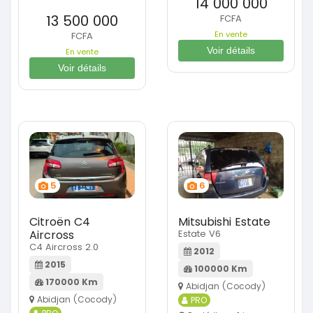
14 000 000
13 500 000
FCFA
En vente
FCFA
Voir détails
En vente
Voir détails
5
6
Citroën C4
Mitsubishi Estate
Aircross
Estate V6
C4 Aircross 2.0
2012
2015
100000 Km
170000 Km
Abidjan (Cocody)
Abidjan (Cocody)
PRO