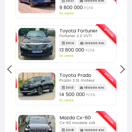
2021
100000 Km
9 800 000
FCFA
En vente
SPÉCIAL
SPÉCIAL
Toyota Fortuner
Fortuner 2.0 VVTI
m
2014
100000 Km
13 800 000
FCFA
En vente
SPÉCIAL
SPÉCIAL
Toyota Prado
Prado 2.0L moteur d4d
2013
180000 Km
14 500 000
FCFA
En vente
SPÉCIAL
SPÉCIAL
Mazda Cx-60
Cx-60 modele cx9 full option
Km
2018
100000 Km