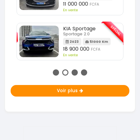
11 000 000
FCFA
En vente
SPÉCIAL
SPÉCIAL
KIA Sportage
Sportage 2.0
m
2023
51000 Km
18 900 000
FCFA
En vente
Voir plus