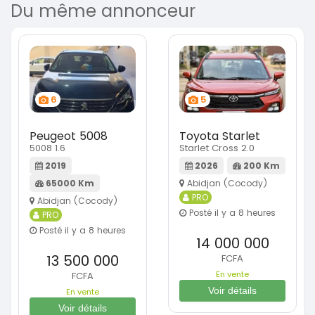
Du même annonceur
6
5
Peugeot 5008
Toyota Starlet
5008 1.6
Starlet Cross 2.0
2019
2026
200 Km
65000 Km
Abidjan (Cocody)
PRO
Abidjan (Cocody)
Posté il y a 8 heures
PRO
Posté il y a 8 heures
14 000 000
13 500 000
FCFA
En vente
FCFA
Voir détails
En vente
Voir détails