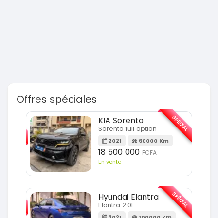
Offres spéciales
SPÉCIAL
SPÉCIAL
KIA Sorento
Sorento full option
m
2021
60000 Km
18 500 000
FCFA
En vente
SPÉCIAL
SPÉCIAL
Hyundai Elantra
Elantra 2.0l
m
2021
100000 Km