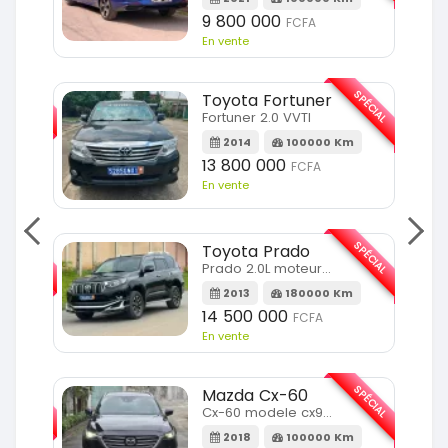
9 800 000
FCFA
En vente
SPÉCIAL
SPÉCIAL
Toyota Fortuner
Fortuner 2.0 VVTI
m
2014
100000 Km
13 800 000
FCFA
En vente
SPÉCIAL
SPÉCIAL
Toyota Prado
Prado 2.0L moteur d4d
2013
180000 Km
14 500 000
FCFA
En vente
SPÉCIAL
SPÉCIAL
Mazda Cx-60
Cx-60 modele cx9 full option
Km
2018
100000 Km