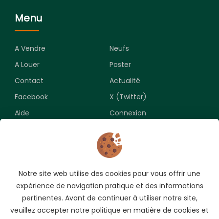
Menu
A Vendre
Neufs
A Louer
Poster
Contact
Actualité
Facebook
X (Twitter)
Aide
Connexion
Newsletter
Notre site web utilise des cookies pour vous offrir une
Souscrivez pour recevoir les meilleures opportunités.
expérience de navigation pratique et des informations
pertinentes. Avant de continuer à utiliser notre site,
veuillez accepter notre politique en matière de cookies et