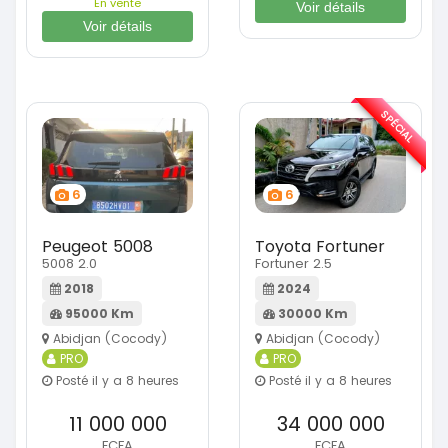
En vente
Voir détails
Voir détails
SPÉCIAL
6
6
Peugeot 5008
Toyota Fortuner
5008 2.0
Fortuner 2.5
2018
2024
95000 Km
30000 Km
Abidjan (Cocody)
Abidjan (Cocody)
PRO
PRO
Posté il y a 8 heures
Posté il y a 8 heures
11 000 000
34 000 000
FCFA
FCFA