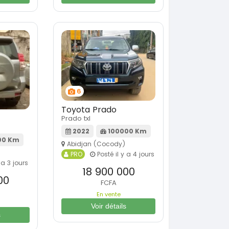
6
Toyota Prado
Prado txl
2022
100000 Km
00 Km
Abidjan (Cocody)
PRO
Posté il y a 4 jours
 a 3 jours
18 900 000
00
FCFA
En vente
Voir détails
s