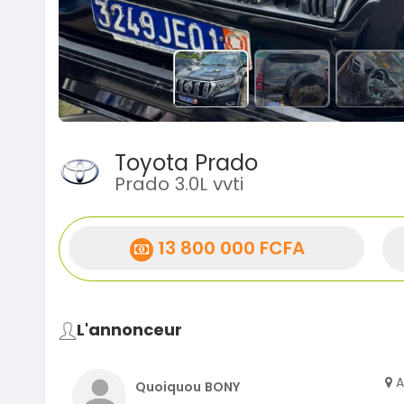
Toyota Prado
Prado 3.0L vvti
13 800 000 FCFA
L'annonceur
A
Quoiquou BONY