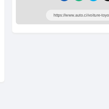
En vente
SPÉCIAL
KIA Sportage
Sportage x-line
Toyota
Prado 2.
2024
10000 Km
2016
22 800 000
FCFA
10000
En vente
16 800
En vente