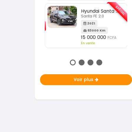
En vente
SPÉCIAL
Hyundai Santa FE
SPÉCIAL
Santa FE 2.0
KIA Sportage
Sportage 2.0
2021
63000 Km
2023
15 000 000
FCFA
51000 Km
n vente
18 900 000
FCFA
En vente
Voir plus