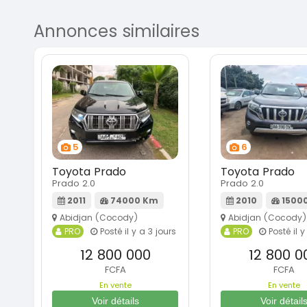
Annonces similaires
5
6
Toyota Prado
Toyota Prado
Prado 2.0
Prado 2.0
2011
74000 Km
2010
1500
Abidjan (Cocody)
Abidjan (Cocody)
PRO
Posté il y a 3 jours
PRO
Posté il y
12 800 000
12 800 0
FCFA
FCFA
En vente
En vente
Voir détails
Voir détail