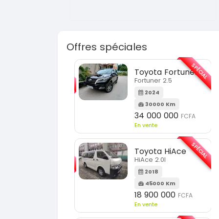
Offres spéciales
SPÉCIAL
SPÉCIAL
Toyota Fortuner
KIA Sorento
Fortuner 2.5
Sorento full option
2024
2021
30000 Km
60000 Km
34 000 000
18 500 000
FCFA
FCFA
n vente
En vente
SPÉCIAL
SPÉCIAL
Toyota HiAce
Hyundai Elantra
HiAce 2.0l
Elantra 2.0l
2018
2021
45000 Km
100000 Km
18 900 000
9 800 000
FCFA
FCFA
n vente
En vente