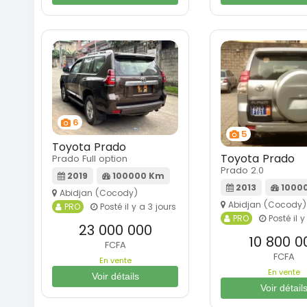
6
5
Toyota Prado
Toyota Prado
Prado Full option
Prado 2.0
2019
100000 Km
2013
1000
Abidjan (Cocody)
Abidjan (Cocody)
PRO
Posté il y a 3 jours
PRO
Posté il y
23 000 000
10 800 0
FCFA
FCFA
En vente
En vente
Voir détails
Voir détail