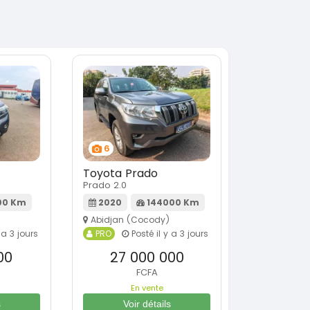
6
Toyota Prado
Prado 2.0
00 Km
2020
144000 Km
Abidjan (Cocody)
 a 3 jours
PRO
Posté il y a 3 jours
00
27 000 000
FCFA
En vente
s
Voir détails