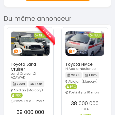
Du même annonceur
SPÉCIAL
NEUF
NEUF
6
6
Toyota Land
Toyota HiAce
Cruiser
HiAce ambulance
Land Cruiser LX
2025
1 Km
AZAWAD
Abidjan (Marcory)
2024
1 Km
PRO
Abidjan (Marcory)
Posté il y a 10 mois
PRO
Posté il y a 10 mois
38 000 000
FCFA
69 000 000
En vente