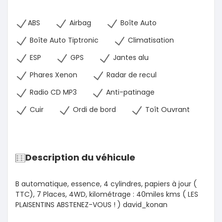
ABS
Airbag
Boîte Auto
Boîte Auto Tiptronic
Climatisation
ESP
GPS
Jantes alu
Phares Xenon
Radar de recul
Radio CD MP3
Anti-patinage
Cuir
Ordi de bord
Toît Ouvrant
Description du véhicule
B automatique, essence, 4 cylindres, papiers à jour (
TTC), 7 Places, 4WD, kilométrage : 40miles kms ( LES
PLAISENTINS ABSTENEZ-VOUS ! ) david_konan