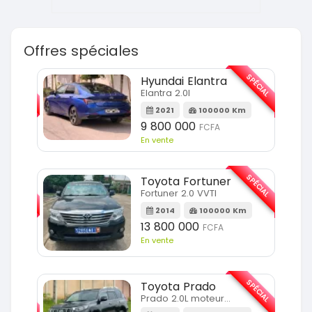
Offres spéciales
SPÉCIAL
SPÉCIAL
Hyundai Elantra
Elantra 2.0l
m
2021
100000 Km
9 800 000
FCFA
En vente
SPÉCIAL
SPÉCIAL
Toyota Fortuner
Fortuner 2.0 VVTI
m
2014
100000 Km
13 800 000
FCFA
En vente
SPÉCIAL
Toyota Prado
SPÉCIAL
Prado 2.0L moteur d4d