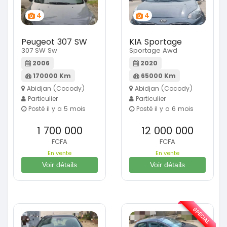
4
4
Peugeot 307 SW
KIA Sportage
307 SW Sw
Sportage Awd
2006
2020
170000 Km
65000 Km
Abidjan (Cocody)
Abidjan (Cocody)
Particulier
Particulier
Posté il y a 5 mois
Posté il y a 6 mois
1 700 000
12 000 000
FCFA
FCFA
En vente
En vente
Voir détails
Voir détails
SPÉCIAL