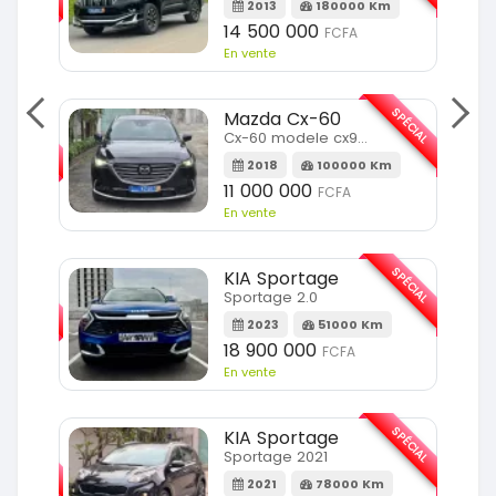
2013
180000 Km
14 500 000
FCFA
En vente
SPÉCIAL
Mazda Cx-60
SPÉCIAL
Cx-60 modele cx9 full option
2018
100000 Km
Km
11 000 000
FCFA
En vente
SPÉCIAL
KIA Sportage
SPÉCIAL
Sportage 2.0
2023
51000 Km
m
18 900 000
FCFA
En vente
SPÉCIAL
KIA Sportage
SPÉCIAL
Sportage 2021
2021
78000 Km
m