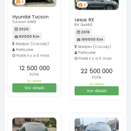
4
4
Hyundai Tucson
Lexus RX
Tucson AWD
RX Gx460
2020
2015
80000 Km
160000 Km
Abidjan (Cocody)
Abidjan (Cocody)
Particulier
Particulier
Posté il y a 5 mois
Posté il y a 5 mois
12 500 000
22 500 000
FCFA
FCFA
En vente
En vente
Voir détails
Voir détails