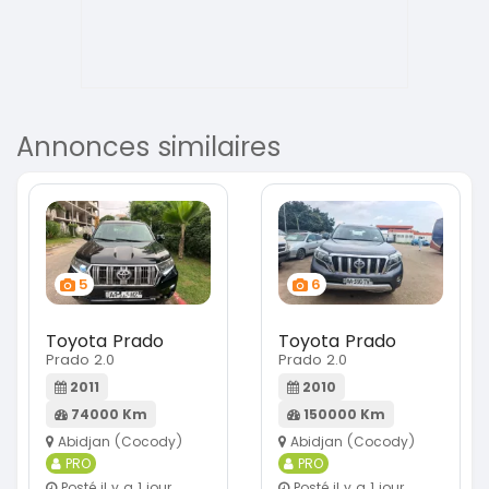
Annonces similaires
5
6
Toyota Prado
Toyota Prado
Prado 2.0
Prado 2.0
2011
2010
74000 Km
150000 Km
Abidjan (Cocody)
Abidjan (Cocody)
PRO
PRO
Posté il y a 1 jour
Posté il y a 1 jour