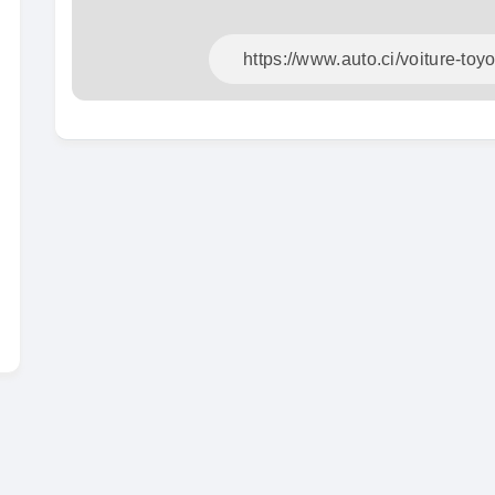
En vente
SPÉCIAL
KIA Sportage
Sportage x-line
Toyot
Prado 2
2024
10000 Km
2016
22 800 000
FCFA
1000
En vente
16 80
En vente