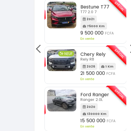
SPÉCIAL
SPÉCIAL
Bestune T77
Toyota Fortuner
T77 2.0 7
Fortuner 2.0 VVTI
2021
2014
75000 Km
100000 Km
9 500 000
13 800 000
FCFA
FCFA
En vente
En vente
SPÉCIAL
SPÉCIAL
Chery Rely
Toyota Prado
Rely R8
Prado 2.0L moteur d4d
2026
1 Km
2013
21 500 000
FCFA
180000 Km
En vente
14 500 000
FCFA
En vente
SPÉCIAL
Ford Ranger
SPÉCIAL
Ranger 2.0L
Mazda Cx-60
Cx-60 modele cx9 full option
2020
130000 Km
2018
15 500 000
FCFA
100000 Km
En vente
11 000 000
FCFA