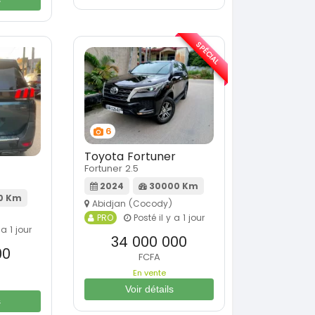
SPÉCIAL
6
Toyota Fortuner
Fortuner 2.5
2024
30000 Km
0 Km
Abidjan (Cocody)
PRO
Posté il y a 1 jour
 a 1 jour
34 000 000
00
FCFA
En vente
Voir détails
s