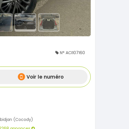
N° ACI107160
Voir le numéro
bidjan (Cocody)
2268 annonces