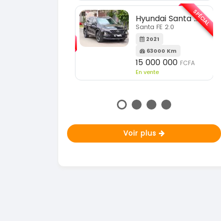
En vente
SPÉCIAL
Hyundai Santa FE
SPÉCIAL
Santa FE 2.0
KIA Sportage
Sportage 2.0
2021
63000 Km
2023
15 000 000
FCFA
51000 Km
En vente
18 900 000
FCFA
En vente
Voir plus