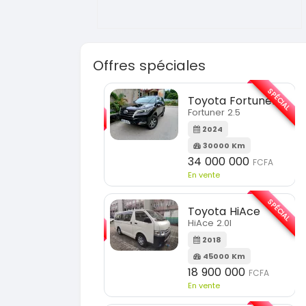
Offres spéciales
SPÉCIAL
SPÉCIAL
Toyota Fortuner
KIA Sorento
Fortuner 2.5
Sorento full option
2024
2021
30000 Km
60000 Km
34 000 000
18 500 000
FCFA
FCFA
En vente
En vente
SPÉCIAL
SPÉCIAL
Toyota HiAce
Hyundai Elantra
HiAce 2.0l
Elantra 2.0l
2018
2021
45000 Km
100000 Km
18 900 000
9 800 000
FCFA
FCFA
En vente
En vente