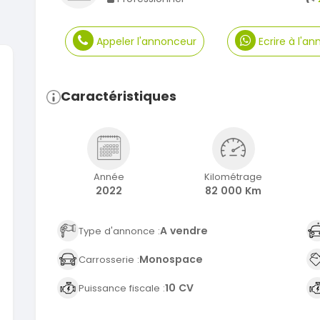
Appeler l'annonceur
Ecrire à l'a
Caractéristiques
SPÉCIAL
KIA Sportage
Dacia
Sportage 2021
Dokker 1
2021
2014
78000 Km
1000
14 500 000
3 800
FCFA
Année
Kilométrage
En vente
En vente
2022
82 000 Km
SPÉCIAL
Suzuki Vitara
A vendre
Type d'annonce :
Vitara modele glx
2019
2020
Monospace
Carrosserie :
85000 Km
6000
9 300 000
37 00
FCFA
10 CV
Puissance fiscale :
En vente
En vente