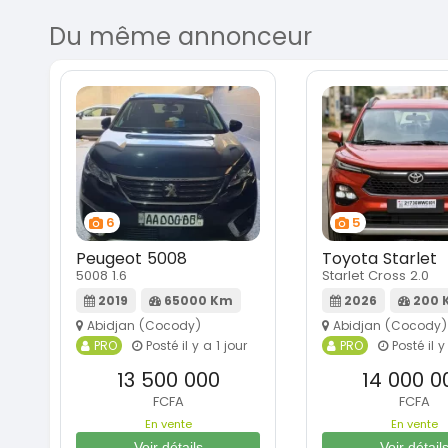
Du même annonceur
6
5
Peugeot 5008
Toyota Starlet
5008 1.6
Starlet Cross 2.0
2019
65000 Km
2026
200 
Abidjan (Cocody)
Abidjan (Cocody)
PRO
Posté il y a 1 jour
PRO
Posté il y
13 500 000
14 000 0
FCFA
FCFA
En vente
En vente
Voir détails
Voir détail