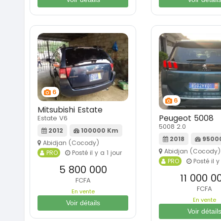
6
6
Mitsubishi Estate
Peugeot 5008
Estate V6
5008 2.0
2012
100000 Km
2018
9500
Abidjan (Cocody)
Abidjan (Cocody)
PRO
Posté il y a 1 jour
PRO
Posté il y
5 800 000
11 000 0
FCFA
FCFA
En vente
En vente
Voir détails
Voir détail