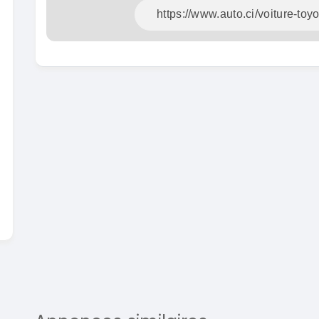
En vente
SPÉCIAL
Dacia Dokker
Dokker 1.6
Mazda 
CX-5 2.0
2014
100000 Km
2015
3 800 000
FCFA
10000
En vente
8 900 
En vente