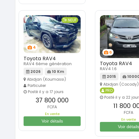
NEUF
4
6
Toyota RAV4
Toyota RAV4
RAV4 6ème génération
RAV4 1.6
2026
10 Km
2015
1000
Abidjan (Koumassi)
Abidjan (Cocody)
Particulier
PRO
Posté il y a 17 jours
Posté il y a 22 jou
37 800 000
11 800 0
FCFA
FCFA
En vente
En vente
Voir détails
Voir détail