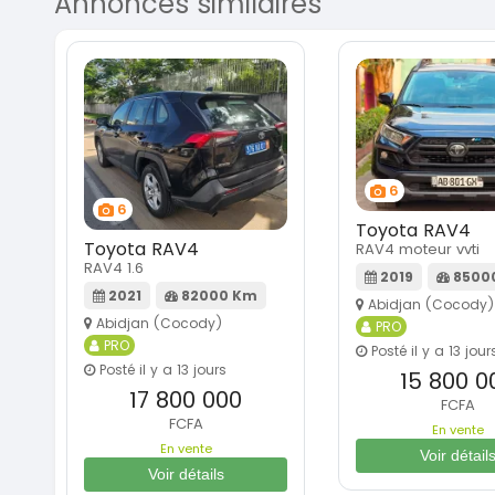
Annonces similaires
6
6
Toyota RAV4
Toyota RAV4
RAV4 moteur vvti
RAV4 1.6
2019
8500
2021
82000 Km
Abidjan (Cocody)
Abidjan (Cocody)
PRO
PRO
Posté il y a 13 jour
Posté il y a 13 jours
15 800 0
17 800 000
FCFA
FCFA
En vente
En vente
Voir détail
Voir détails