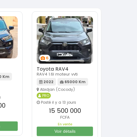
6
Toyota RAV4
RAV4 1.6l moteur vvti
0 Km
2022
65000 Km
Abidjan (Cocody)
PRO
s
Posté il y a 13 jours
00
15 500 000
FCFA
En vente
s
Voir détails