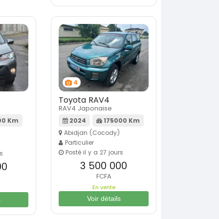
4
Toyota RAV4
RAV4 Japonaise
00 Km
2024
175000 Km
Abidjan (Cocody)
Particulier
Posté il y a 27 jours
rs
3 500 000
00
FCFA
En vente
Voir détails
s