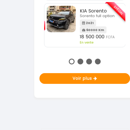
En vente
SPÉCIAL
KIA Sorento
SPÉCIAL
orento full option
KIA Sportage
Sportage 2021
2021
60000 Km
2021
18 500 000
FCFA
78000 Km
n vente
14 500 000
FCFA
En vente
Voir plus