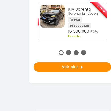
En vente
SPÉCIAL
KIA Sorento
SPÉCIAL
Sorento full option
KIA Sportage
Sportage 2021
2021
60000 Km
2021
18 500 000
FCFA
78000 Km
En vente
14 500 000
FCFA
En vente
Voir plus