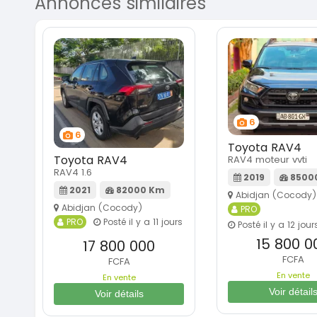
Annonces similaires
6
6
Toyota RAV4
Toyota RAV4
RAV4 moteur vvti
RAV4 1.6
2019
8500
2021
82000 Km
Abidjan (Cocody)
Abidjan (Cocody)
PRO
PRO
Posté il y a 11 jours
Posté il y a 12 jour
15 800 0
17 800 000
FCFA
FCFA
En vente
En vente
Voir détail
Voir détails