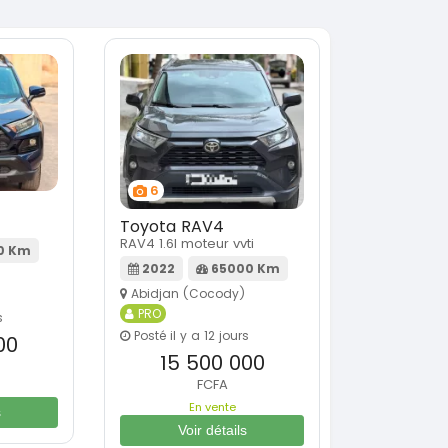
6
Toyota RAV4
RAV4 1.6l moteur vvti
0 Km
2022
65000 Km
Abidjan (Cocody)
PRO
s
Posté il y a 12 jours
00
15 500 000
FCFA
En vente
s
Voir détails