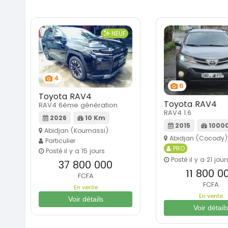
NEUF
4
6
Toyota RAV4
Toyota RAV4
RAV4 6ème génération
RAV4 1.6
2026
10 Km
2015
1000
Abidjan (Koumassi)
Abidjan (Cocody)
Particulier
PRO
Posté il y a 15 jours
Posté il y a 21 jour
37 800 000
11 800 0
FCFA
FCFA
En vente
En vente
Voir détails
Voir détail