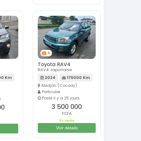
4
Toyota RAV4
RAV4 Japonaise
00 Km
2024
175000 Km
Abidjan (Cocody)
Particulier
Posté il y a 25 jours
s
3 500 000
00
FCFA
En vente
Voir détails
s