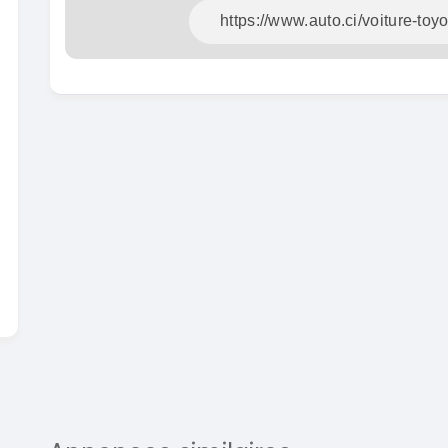
En vente
SPÉCIAL
Dacia Dokker
Dokker 1.6
Mazda
CX-5 2.0
2014
100000 Km
2015
3 800 000
FCFA
1000
En vente
8 900 
En vente