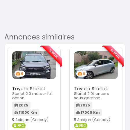
Annonces similaires
SPÉCIAL
SPÉCIAL
6
6
Toyota Starlet
Toyota Starlet
Starlet 2.0 moteur full
Starlet 2.0L encore
option
sous garantie
2025
2025
11000 Km
17000 Km
Abidjan (Cocody)
Abidjan (Cocody)
PRO
PRO