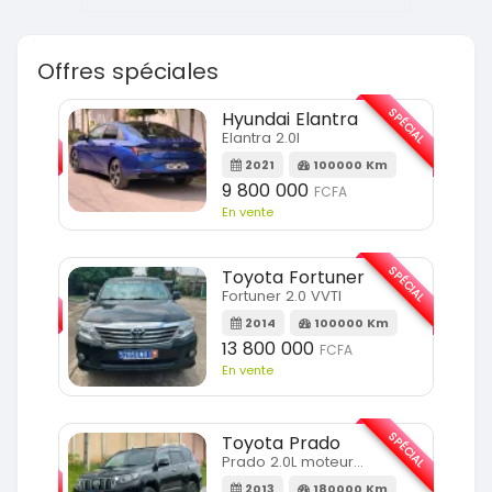
Offres spéciales
SPÉCIAL
SPÉCIAL
Hyundai Elantra
Elantra 2.0l
m
2021
100000 Km
9 800 000
FCFA
En vente
SPÉCIAL
SPÉCIAL
Toyota Fortuner
Fortuner 2.0 VVTI
m
2014
100000 Km
13 800 000
FCFA
En vente
SPÉCIAL
Toyota Prado
SPÉCIAL
Prado 2.0L moteur d4d
2013
180000 Km