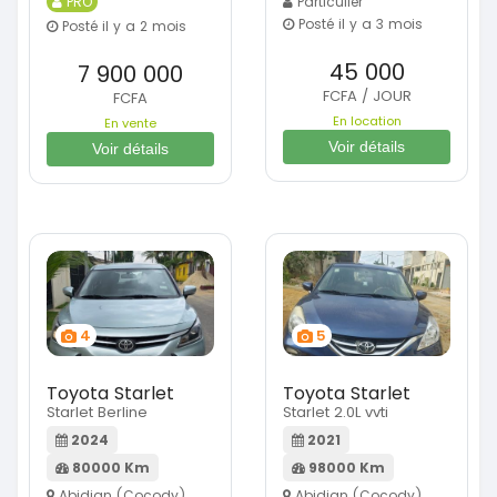
PRO
Particulier
Posté il y a 3 mois
Posté il y a 2 mois
45 000
7 900 000
FCFA / JOUR
FCFA
En location
En vente
Voir détails
Voir détails
4
5
Toyota Starlet
Toyota Starlet
Starlet Berline
Starlet 2.0L vvti
2024
2021
80000 Km
98000 Km
Abidjan (Cocody)
Abidjan (Cocody)