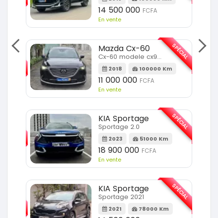
14 500 000
FCFA
En vente
SPÉCIAL
Mazda Cx-60
SPÉCIAL
Cx-60 modele cx9 full option
2018
100000 Km
Km
11 000 000
FCFA
En vente
SPÉCIAL
KIA Sportage
SPÉCIAL
Sportage 2.0
2023
51000 Km
m
18 900 000
FCFA
En vente
SPÉCIAL
KIA Sportage
SPÉCIAL
Sportage 2021
2021
78000 Km
m