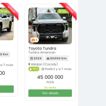
SPÉCIAL
SPÉCIAL
NEUF
NEUF
6
Toyota Tundra
Tundra American
0 Km
2024
50000 Km
Abidjan (Cocody)
y a 7 mois
PRO
Posté il y a 7 mois
00
45 000 000
FCFA
En vente
s
Voir détails