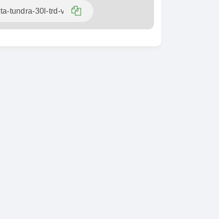
SPÉCIAL
KIA Sorento
SPÉCIAL
Sorento full option
 CX-5
 sport
2021
60000 Km
18 500 000
00 Km
FCFA
En vente
 000
FCFA