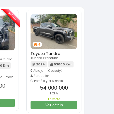
SPÉCIAL
4
Toyota Tundra
Tundra Premium
i-turbo
2024
53000 Km
0 Km
Abidjan (Cocody)
Particulier
 a 1 mois
Posté il y a 5 mois
00
54 000 000
FCFA
En vente
s
Voir détails