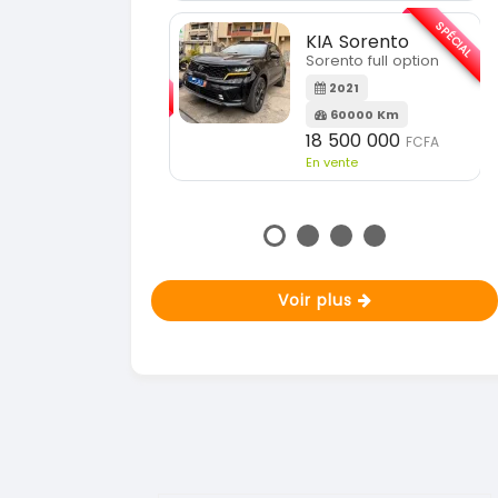
En vente
SPÉCIAL
KIA Sorento
SPÉCIAL
Sorento full option
KIA Sportage
Sportage 2021
2021
60000 Km
2021
18 500 000
FCFA
78000 Km
En vente
14 500 000
FCFA
En vente
Voir plus