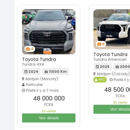
6
4
Toyota Tundra
Toyota Tundra
Tundra American
Tundra 4X4
2025
2000
2024
11000 Km
Abidjan (Cocody)
Abidjan (Marcory)
PRO
Posté il 
Particulier
48 500 0
Posté il y a 7 mois
FCFA
48 000 000
En vente
FCFA
Voir détail
En vente
Voir détails