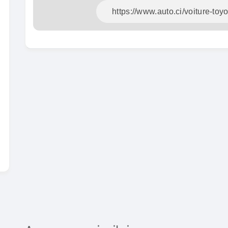
En vente
SPÉCIAL
Dacia Dokker
Dokker 1.6
Mazda
CX-5 2.0
2014
100000 Km
2015
3 800 000
FCFA
1000
En vente
8 900
En vente