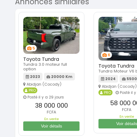
Annonces similaires
5
6
Toyota Tundra
Tundra 3.0 moteur full
Toyota Tundra
option
Tundra Moteur V6 b
2023
20000 Km
2024
5500
Abidjan (Cocody)
Abidjan (Cocody)
PRO
PRO
Posté il y
Posté il y a 29 jours
58 000 0
38 000 000
FCFA
FCFA
En vente
En vente
Voir détail
Voir détails