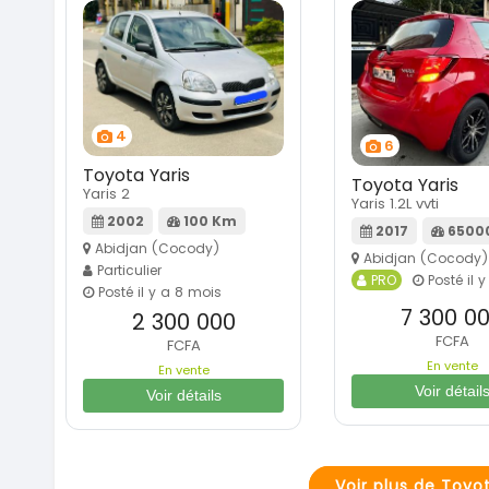
4
6
Toyota Yaris
Toyota Yaris
Yaris 2
Yaris 1.2L vvti
2002
100 Km
2017
6500
Abidjan (Cocody)
Abidjan (Cocody)
Particulier
PRO
Posté il 
Posté il y a 8 mois
7 300 0
2 300 000
FCFA
FCFA
En vente
En vente
Voir détail
Voir détails
Voir plus de Toyo