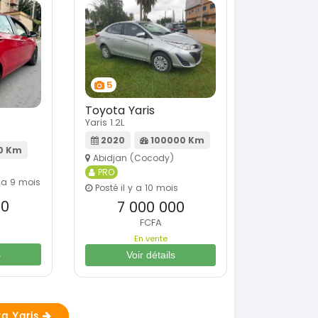
5
Toyota Yaris
Yaris 1.2L
2020
100000 Km
0 Km
Abidjan (Cocody)
PRO
y a 9 mois
Posté il y a 10 mois
00
7 000 000
FCFA
En vente
s
Voir détails
ta Yaris