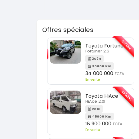
Offres spéciales
SPÉCIAL
Toyota Fortuner
KIA Sorento
Fortuner 2.5
Sorento full optio
2024
2021
30000 Km
60000 Km
34 000 000
18 500 000
FCFA
FCF
En vente
En vente
SPÉCIAL
Toyota HiAce
Hyundai Elantr
HiAce 2.0l
Elantra 2.0l
2018
2021
45000 Km
100000 Km
18 900 000
9 800 000
FCFA
FCFA
En vente
En vente