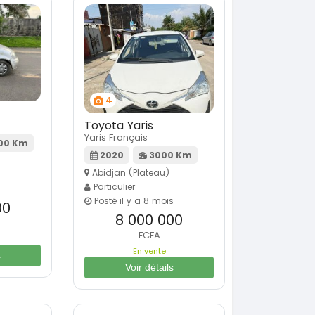
4
Toyota Yaris
Yaris Français
00 Km
2020
3000 Km
Abidjan (Plateau)
Particulier
Posté il y a 8 mois
00
8 000 000
FCFA
En vente
s
Voir détails