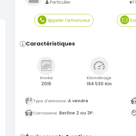
Particulier
Appeler l'annonceur
Ecr
SPÉCIAL
SPÉCIAL
Caractéristiques
KIA Sportage
n
Sportage 2021
2021
78000 Km
14 500 000
A
FCFA
Année
Kilométrage
En vente
2015
194 530 Km
SPÉCIAL
SPÉCIAL
a
Suzuki Vitara
Vitara modele glx
A vendre
Type d'annonce :
2019
Berline 2 ou 3P.
Carrosserie :
85000 Km
9 300 000
FCFA
En vente