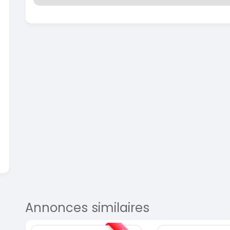
SPÉCIAL
KIA Sportage
SPÉCIAL
Sportage x-line
2024
10000 Km
22 800 000
FCFA
En vente
A
Annonces similaires