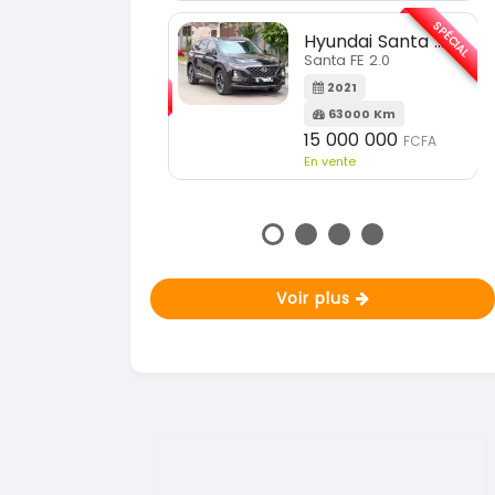
En vente
SPÉCIAL
Hyundai Santa FE
Santa FE 2.0
KIA Sportage
Sportage 2.0
2021
63000 Km
2023
15 000 000
FCFA
51000 Km
En vente
18 900 000
FCF
En vente
Voir plus