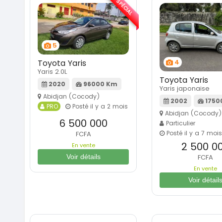
SPÉCIAL
5
Toyota Yaris
4
Yaris 2.0L
Toyota Yaris
2020
96000 Km
Yaris japonaise
Abidjan (Cocody)
2002
1750
PRO
Posté il y a 2 mois
Abidjan (Cocody)
6 500 000
Particulier
Posté il y a 7 mois
FCFA
2 500 0
En vente
Voir détails
FCFA
En vente
Voir détail