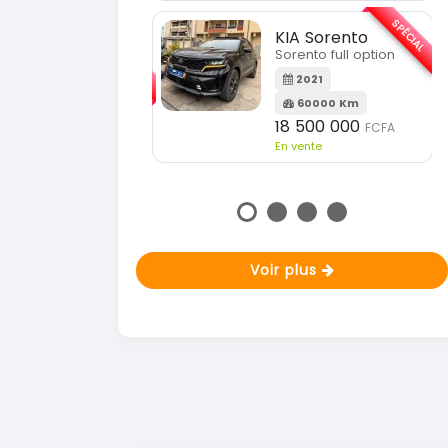
En vente
SPÉCIAL
KIA Sorento
SPÉCIAL
Sorento full option
KIA Sportage
Sportage 2021
2021
60000 Km
2021
18 500 000
FCFA
78000 Km
n vente
14 500 000
FCFA
En vente
Voir plus