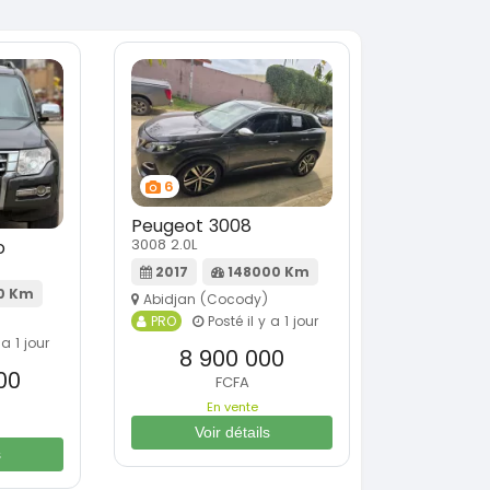
6
Peugeot 3008
3008 2.0L
o
2017
148000 Km
0 Km
Abidjan (Cocody)
PRO
Posté il y a 1 jour
 a 1 jour
8 900 000
00
FCFA
En vente
Voir détails
s