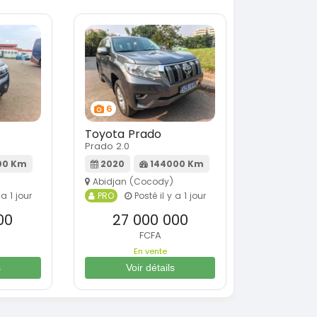
6
Toyota Prado
Prado 2.0
00 Km
2020
144000 Km
Abidjan (Cocody)
 a 1 jour
PRO
Posté il y a 1 jour
00
27 000 000
FCFA
En vente
s
Voir détails