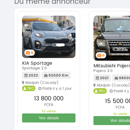
Du même annonceur
6
6
KIA Sportage
Mitsubishi Pajer
Sportage 2.0
Pajero 3.0
2022
52000 Km
2021
5800
Abidjan (Cocody)
Abidjan (Cocody)
PRO
Posté il y a 1 jour
PRO
Posté il y
13 800 000
15 500 0
FCFA
FCFA
En vente
En vente
Voir détails
Voir détail