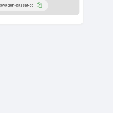
SPÉCIAL
KIA Sorento
SPÉCIAL
Sorento full option
CX-5
 sport
2021
60000 Km
18 500 000
0 Km
FCFA
En vente
000
FCFA