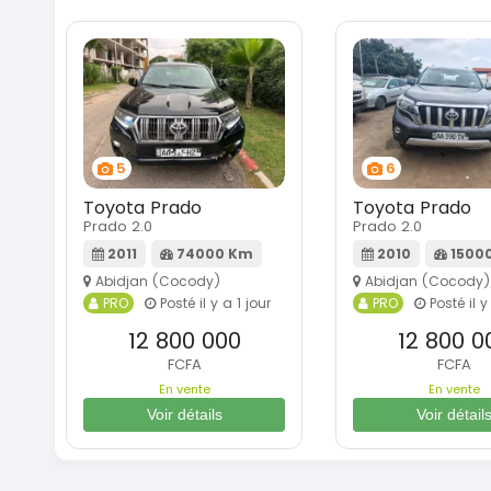
5
6
Toyota Prado
Toyota Prado
Prado 2.0
Prado 2.0
2011
74000 Km
2010
1500
Abidjan (Cocody)
Abidjan (Cocody)
PRO
Posté il y a 1 jour
PRO
Posté il y
12 800 000
12 800 0
FCFA
FCFA
En vente
En vente
Voir détails
Voir détail