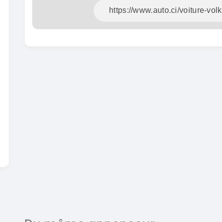
En vente
SPÉCIAL
Dacia Dokker
Dokker 1.6
Mazda 
CX-5 2.0
2014
100000 Km
2015
3 800 000
FCFA
10000
En vente
8 900 
En vente