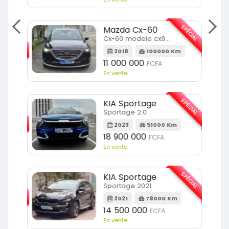
SPÉCIAL
Mazda Cx-60
SPÉCIAL
Cx-60 modele cx9 full option
2018
100000 Km
Km
11 000 000
FCFA
En vente
SPÉCIAL
KIA Sportage
SPÉCIAL
Sportage 2.0
2023
51000 Km
m
18 900 000
FCFA
En vente
SPÉCIAL
KIA Sportage
SPÉCIAL
Sportage 2021
2021
78000 Km
m
14 500 000
FCFA
En vente