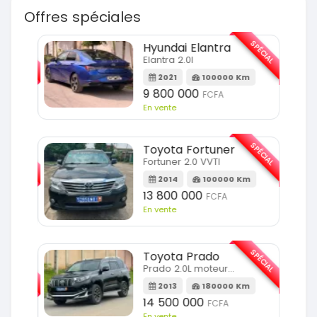
Offres spéciales
SPÉCIAL
SPÉCIAL
Hyundai Elantra
Elantra 2.0l
m
2021
100000 Km
9 800 000
FCFA
En vente
SPÉCIAL
SPÉCIAL
Toyota Fortuner
Fortuner 2.0 VVTI
m
2014
100000 Km
13 800 000
FCFA
En vente
SPÉCIAL
Toyota Prado
SPÉCIAL
Prado 2.0L moteur d4d
2013
180000 Km
14 500 000
FCFA
En vente