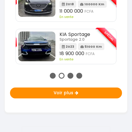
Km
2018
100000 Km
11 000 000
FCFA
En vente
SPÉCIAL
SPÉCIAL
KIA Sportage
Sportage 2.0
m
2023
51000 Km
18 900 000
FCFA
En vente
Voir plus