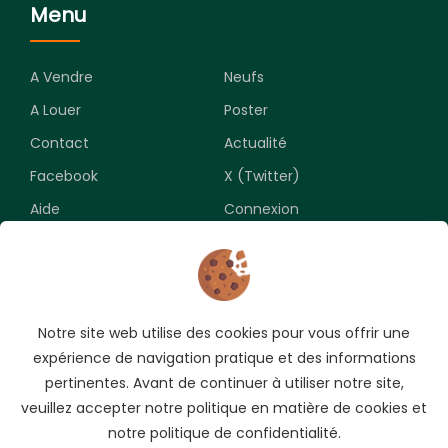
Menu
A Vendre
Neufs
A Louer
Poster
Contact
Actualité
Facebook
X (Twitter)
Aide
Connexion
Newsletter
Notre site web utilise des cookies pour vous offrir une
Souscrivez pour recevoir les meilleures opportunités.
expérience de navigation pratique et des informations
pertinentes. Avant de continuer à utiliser notre site,
veuillez accepter notre politique en matière de cookies et
notre politique de confidentialité.