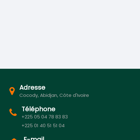
Adresse
Cocody, Abidjan, Côte d'Ivoire
Téléphone
+225 05 04 78 83 83
+225 01 40 51 51 04
E-mail