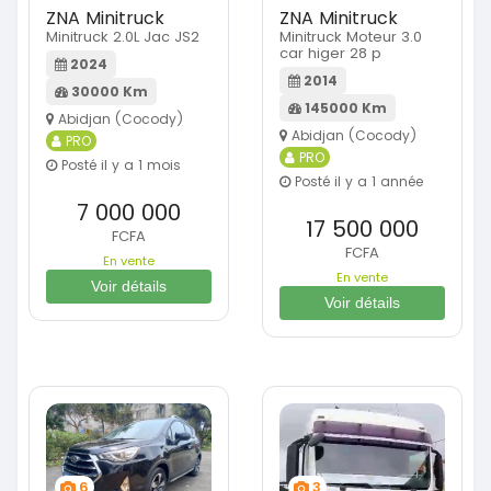
ZNA Minitruck
ZNA Minitruck
Minitruck 2.0L Jac JS2
Minitruck Moteur 3.0
car higer 28 p
2024
2014
30000 Km
145000 Km
Abidjan (Cocody)
Abidjan (Cocody)
PRO
PRO
Posté il y a 1 mois
Posté il y a 1 année
7 000 000
17 500 000
FCFA
FCFA
En vente
En vente
Voir détails
Voir détails
6
3