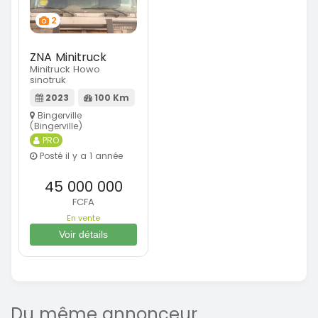
2
ZNA Minitruck
Minitruck Howo
sinotruk
2023
100 Km
Bingerville
(Bingerville)
PRO
Posté il y a 1 année
45 000 000
FCFA
En vente
Voir détails
Du même annonceur