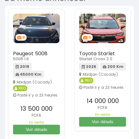
6
5
Peugeot 5008
Toyota Starlet
5008 1.6
Starlet Cross 2.0
2019
2026
200 Km
65000 Km
Abidjan (Cocody)
PRO
Abidjan (Cocody)
Posté il y a 23 heures
PRO
Posté il y a 23 heures
14 000 000
13 500 000
FCFA
En vente
FCFA
Voir détails
En vente
Voir détails