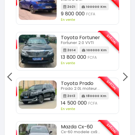
m
2021
100000 Km
9 800 000
FCFA
En vente
SPÉCIAL
SPÉCIAL
Toyota Fortuner
Fortuner 2.0 VVTI
m
2014
100000 Km
13 800 000
FCFA
En vente
SPÉCIAL
SPÉCIAL
Toyota Prado
Prado 2.0L moteur d4d
2013
180000 Km
14 500 000
FCFA
En vente
SPÉCIAL
SPÉCIAL
Mazda Cx-60
Cx-60 modele cx9 full option