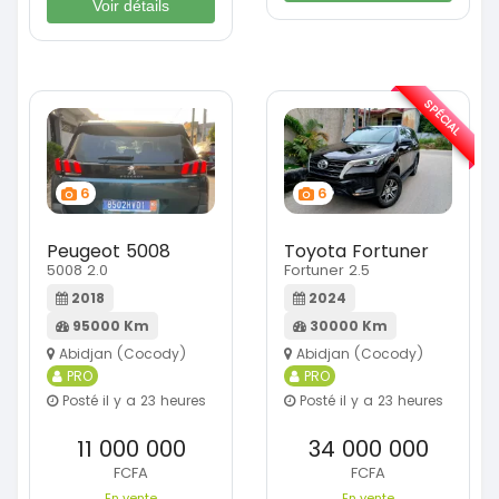
Voir détails
SPÉCIAL
6
6
Peugeot 5008
Toyota Fortuner
5008 2.0
Fortuner 2.5
2018
2024
95000 Km
30000 Km
Abidjan (Cocody)
Abidjan (Cocody)
PRO
PRO
Posté il y a 23 heures
Posté il y a 23 heures
11 000 000
34 000 000
FCFA
FCFA
En vente
En vente