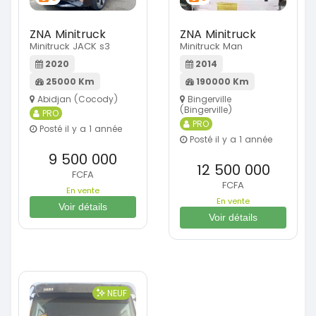
ZNA Minitruck
ZNA Minitruck
Minitruck JACK s3
Minitruck Man
2020
2014
25000 Km
190000 Km
Abidjan (Cocody)
Bingerville
(Bingerville)
PRO
PRO
Posté il y a 1 année
Posté il y a 1 année
9 500 000
12 500 000
FCFA
FCFA
En vente
En vente
Voir détails
Voir détails
NEUF