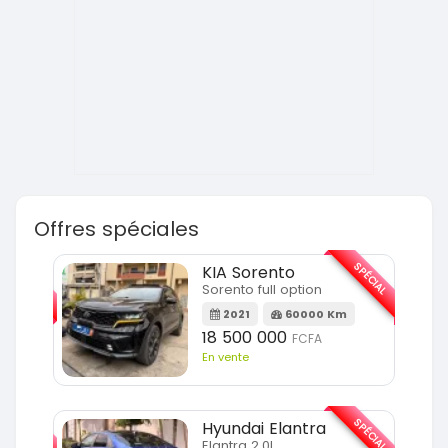
Offres spéciales
SPÉCIAL
SPÉCIAL
KIA Sorento
Sorento full option
m
2021
60000 Km
18 500 000
FCFA
En vente
SPÉCIAL
SPÉCIAL
Hyundai Elantra
Elantra 2.0l