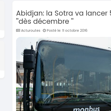
Abidjan: la Sotra va lance
''dès décembre ''
Acturoutes
Posté le: 11 octobre 2016