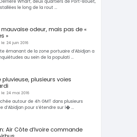
Derrière Wharf, deux quartiers de Port-Bouët,
stallées le long de la rout ...
: mauvaise odeur, mais pas de «
s »
le: 24 juin 2016
e émanant de la zone portuaire d’Abidjan a
nquiétudes au sein de la populati ...
 pluvieuse, plusieurs voies
rdi
 le: 24 mai 2016
enchée autour de 4h GMT dans plusieurs
 d’Abidjan pour s’étendre sur l� ...
n: Air Côte d’Ivoire commande
Airbus