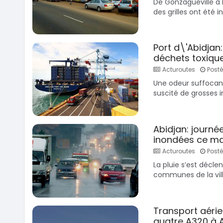
De Gonzagueville à 
des grilles ont été in
Port d\'Abidjan
déchets toxique
Acturoutes
Posté 
Une odeur suffocant
suscité de grosses i
Abidjan: journée
inondées ce ma
Acturoutes
Posté
La pluie s’est décl
communes de la ville
Transport aérie
quatre A320 à 