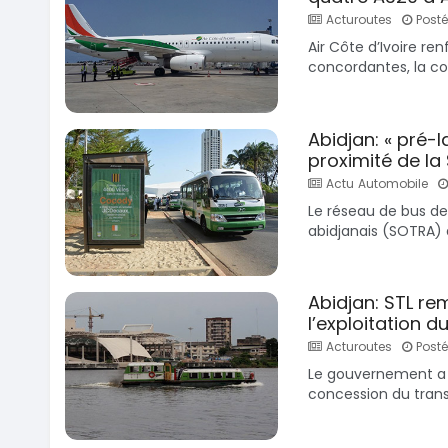
Acturoutes
Posté 
Air Côte d’Ivoire re
concordantes, la c
Abidjan: « pré-
proximité de la
Actu Automobile
Le réseau de bus de
abidjanais (SOTRA)
Abidjan: STL re
l’exploitation d
Acturoutes
Posté 
Le gouvernement a 
concession du transp