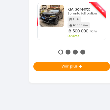
En vente
SPÉCIAL
KIA Sorento
SPÉCIAL
orento full option
KIA Sportage
Sportage 2021
2021
60000 Km
2021
18 500 000
FCFA
78000 Km
n vente
14 500 000
FCFA
En vente
Voir plus