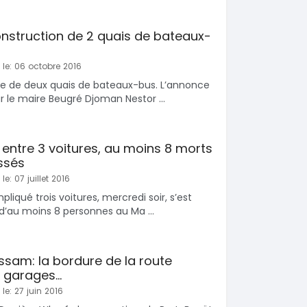
SPÉCIAL
KIA Sorento
SPÉCIAL
 construction de 2 quais de bateaux-
Sorento full option
CX-5
 sport
2021
 le: 06 octobre 2016
60000 Km
tée de deux quais de bateaux-bus. L’annonce
18 500 000
0 Km
FCFA
r le maire Beugré Djoman Nestor ...
En vente
000
FCFA
n entre 3 voitures, au moins 8 morts
essés
le: 07 juillet 2016
mpliqué trois voitures, mercredi soir, s’est
 d’au moins 8 personnes au Ma ...
sam: la bordure de la route
garages...
le: 27 juin 2016