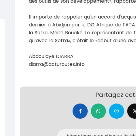
des outils de son développement», rapporte
Il importe de rappeler qu'un accord d'acquis
dernier à Abidjan par le DG Afrique de TATA
la Sotra, Méité Bouaké. Le représentant de TA
qu’avec la Sotra», c’était le «début d’une av
SPÉCIAL
Suzuki Vitara
Vitara modele glx
Abdoulaye DIARRA
2019
2020
diarra@acturoutes.info
85000 Km
6000
9 300 000
37 000
FCFA
En vente
En vente
SPÉCIAL
Toyota Land Cruiser
Partagez cet 
NEUF
Land Cruiser vxr LC300
Pajero 2
2026
1 Km
2012
105 000 000
FCFA
12900
En vente
7 800 
En vente
SPÉCIAL
Toyota Hilux