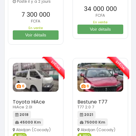
Posté il y a 2 jours
34 000 000
7 300 000
FCFA
FCFA
En vente
En vente
Voir détails
Voir détails
SPÉCIAL
SPÉCIAL
6
6
Toyota HiAce
Bestune T77
HiAce 2.0l
T77 2.0 7
2018
2021
45000 Km
75000 Km
Abidjan (Cocody)
Abidjan (Cocody)
PRO
PRO