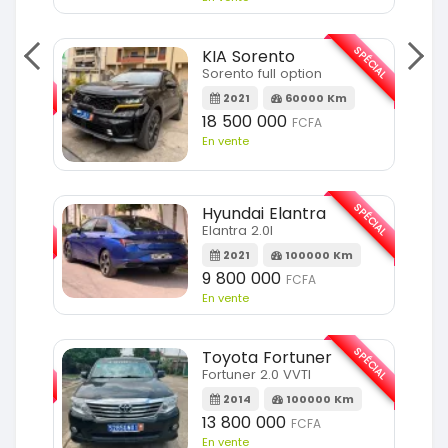
SPÉCIAL
KIA Sorento
SPÉCIAL
Sorento full option
2021
60000 Km
m
18 500 000
FCFA
En vente
SPÉCIAL
SPÉCIAL
Hyundai Elantra
Elantra 2.0l
m
2021
100000 Km
9 800 000
FCFA
En vente
SPÉCIAL
SPÉCIAL
Toyota Fortuner
Fortuner 2.0 VVTI
m
2014
100000 Km
13 800 000
FCFA
En vente