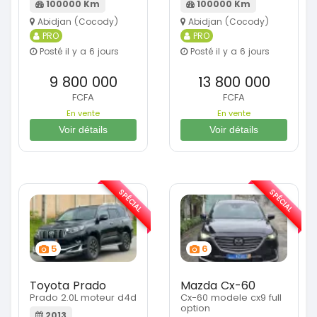
100000 Km
100000 Km
Abidjan (Cocody)
Abidjan (Cocody)
PRO
PRO
Posté il y a 6 jours
Posté il y a 6 jours
9 800 000
13 800 000
FCFA
FCFA
En vente
En vente
Voir détails
Voir détails
SPÉCIAL
SPÉCIAL
5
6
Toyota Prado
Mazda Cx-60
Prado 2.0L moteur d4d
Cx-60 modele cx9 full
option
2013