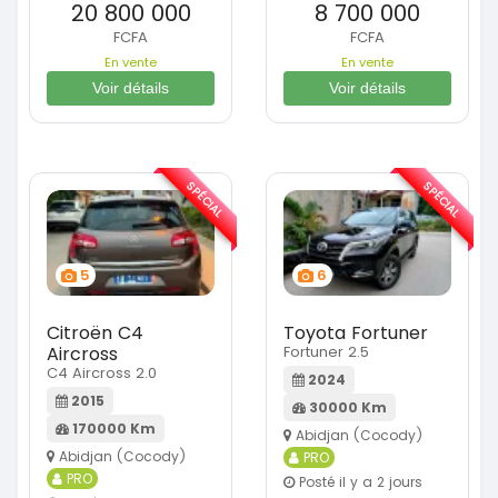
20 800 000
8 700 000
FCFA
FCFA
En vente
En vente
Voir détails
Voir détails
SPÉCIAL
SPÉCIAL
5
6
Citroën C4
Toyota Fortuner
Aircross
Fortuner 2.5
C4 Aircross 2.0
2024
2015
30000 Km
170000 Km
Abidjan (Cocody)
Abidjan (Cocody)
PRO
PRO
Posté il y a 2 jours