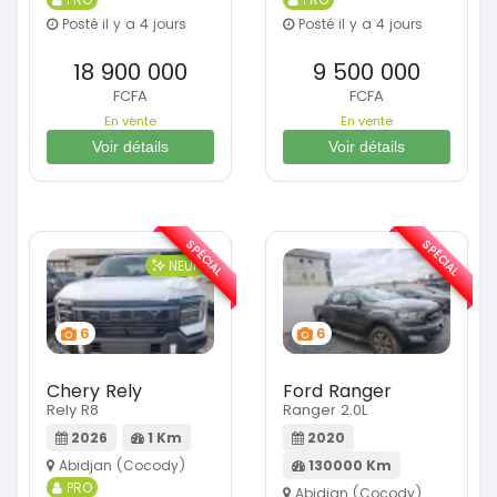
Posté il y a 4 jours
Posté il y a 4 jours
18 900 000
9 500 000
FCFA
FCFA
En vente
En vente
Voir détails
Voir détails
SPÉCIAL
SPÉCIAL
NEUF
6
6
Chery Rely
Ford Ranger
Rely R8
Ranger 2.0L
2026
1 Km
2020
Abidjan (Cocody)
130000 Km
PRO
Abidjan (Cocody)