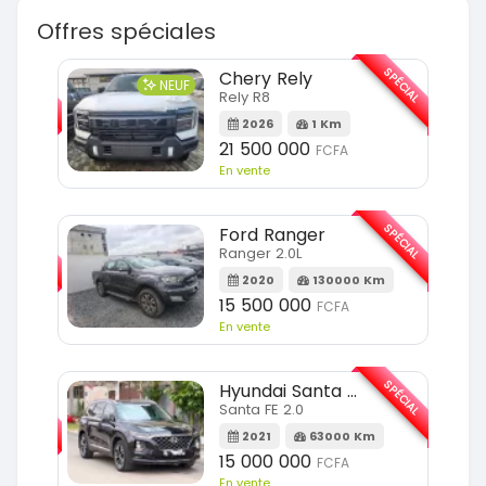
Offres spéciales
SPÉCIAL
SPÉCIAL
Chery Rely
NEUF
Rely R8
m
2026
1 Km
21 500 000
FCFA
En vente
SPÉCIAL
SPÉCIAL
Ford Ranger
Ranger 2.0L
2020
130000 Km
m
15 500 000
FCFA
En vente
SPÉCIAL
Hyundai Santa FE
SPÉCIAL
Santa FE 2.0
2021
63000 Km
Km
15 000 000
FCFA
En vente