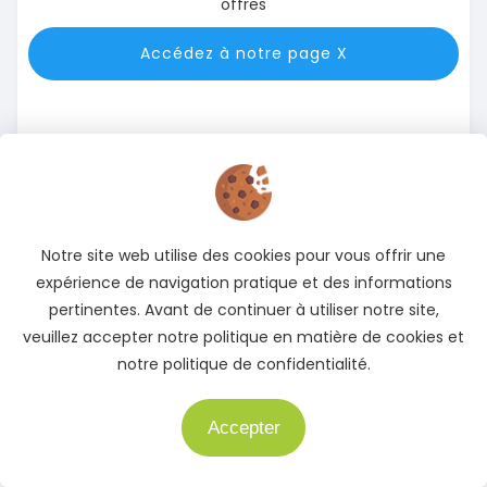
offres
Accédez à notre page X
Notre site web utilise des cookies pour vous offrir une
expérience de navigation pratique et des informations
Instagram
pertinentes. Avant de continuer à utiliser notre site,
Suivez-nous sur Instagram pour rester informé des
veuillez accepter notre politique en matière de cookies et
meilleures offres
notre politique de confidentialité.
Accédez à notre page Instagram
Accepter
Besoin d'aide ?