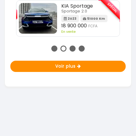
SPÉCIAL
SPÉCIAL
KIA Sportage
Sportage 2.0
m
2023
51000 Km
18 900 000
FCFA
En vente
Voir plus