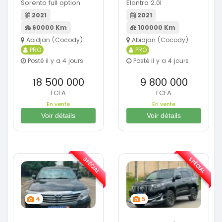
Sorento full option
Elantra 2.0l
2021
2021
60000 Km
100000 Km
Abidjan (Cocody)
Abidjan (Cocody)
PRO
PRO
Posté il y a 4 jours
Posté il y a 4 jours
18 500 000
9 800 000
FCFA
FCFA
En vente
En vente
Voir détails
Voir détails
SPÉCIAL
SPÉCIAL
4
5