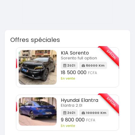
Offres spéciales
SPÉCIAL
SPÉCIAL
KIA Sorento
Sorento full option
m
2021
60000 Km
18 500 000
FCFA
En vente
SPÉCIAL
SPÉCIAL
Hyundai Elantra
Elantra 2.0l
m
2021
100000 Km
9 800 000
FCFA
En vente