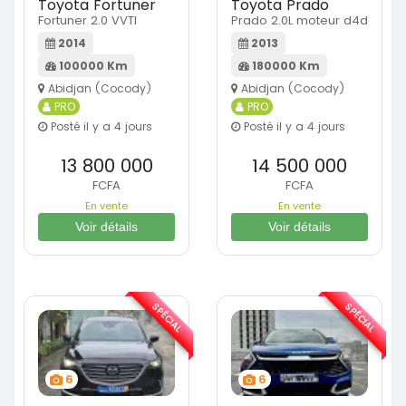
Toyota Fortuner
Toyota Prado
Fortuner 2.0 VVTI
Prado 2.0L moteur d4d
2014
2013
100000 Km
180000 Km
Abidjan (Cocody)
Abidjan (Cocody)
PRO
PRO
Posté il y a 4 jours
Posté il y a 4 jours
13 800 000
14 500 000
FCFA
FCFA
En vente
En vente
Voir détails
Voir détails
SPÉCIAL
SPÉCIAL
6
6