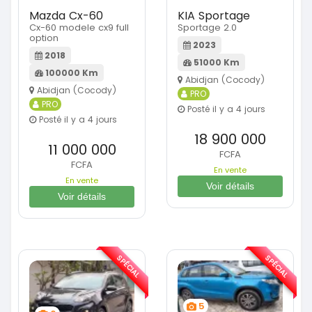
Mazda Cx-60
KIA Sportage
Cx-60 modele cx9 full
Sportage 2.0
option
2023
2018
51000 Km
100000 Km
Abidjan (Cocody)
Abidjan (Cocody)
PRO
PRO
Posté il y a 4 jours
Posté il y a 4 jours
18 900 000
11 000 000
FCFA
FCFA
En vente
En vente
Voir détails
Voir détails
SPÉCIAL
SPÉCIAL
5