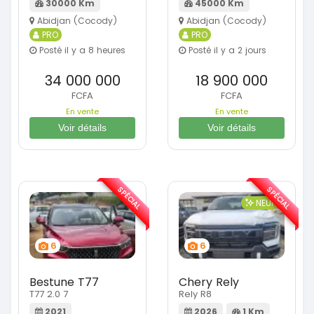
30000 Km
45000 Km
Abidjan (Cocody)
Abidjan (Cocody)
PRO
PRO
Posté il y a 8 heures
Posté il y a 2 jours
34 000 000
18 900 000
FCFA
FCFA
En vente
En vente
Voir détails
Voir détails
SPÉCIAL
SPÉCIAL
NEUF
6
6
Bestune T77
Chery Rely
T77 2.0 7
Rely R8
2021
2026
1 Km