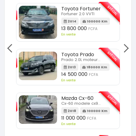
SPÉCIAL
SPÉCIAL
Toyota Fortuner
Fortuner 2.0 VVTI
m
2014
100000 Km
13 800 000
FCFA
En vente
SPÉCIAL
SPÉCIAL
Toyota Prado
Prado 2.0L moteur d4d
2013
180000 Km
14 500 000
FCFA
En vente
SPÉCIAL
SPÉCIAL
Mazda Cx-60
Cx-60 modele cx9 full option
Km
2018
100000 Km
11 000 000
FCFA
En vente