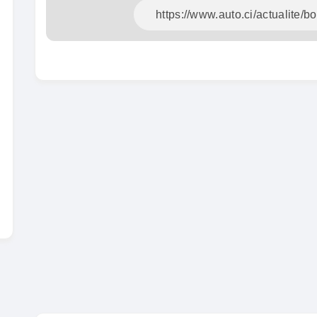
En vente
SPÉCIAL
Dacia Dokker
Dokker 1.6
Mazda 
CX-5 2.0
2014
100000 Km
2015
3 800 000
FCFA
10000
En vente
8 900 
En vente