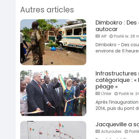
Autres articles
Dimbokro : Des
autocar
AIP
Posté le: 28 
Dimbokro - Des coup
environs de 11 heure
Infrastructures
catégorique : «
péage »
L'Inter
Posté le: 
Après l’inauguratio
2014, puis du pont de 
Jacqueville a so
Acturoutes
Posté