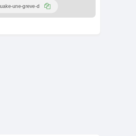
SPÉCIAL
KIA Sorento
SPÉCIAL
Sorento full option
CX-5
 sport
2021
60000 Km
18 500 000
0 Km
FCFA
En vente
000
FCFA