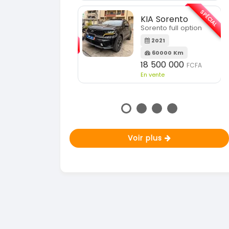
En vente
SPÉCIAL
KIA Sorento
SPÉCIAL
orento full option
KIA Sportage
Sportage 2021
2021
60000 Km
2021
18 500 000
FCFA
78000 Km
n vente
14 500 000
FCFA
En vente
Voir plus