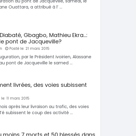
ration du pont de Jacqueville, samedi, le
ane Ouattara, a attribué à l’ ...
Diabaté, Gbagbo, Mathieu Ekra...:
e pont de Jacqueville?
an
Posté le: 21 mars 2015
guration, par le Président ivoirien, Alassane
u pont de Jacqueville le samed ...
ent livrées, des voies subissent
le: 11 mars 2015
is après leur livraison au trafic, des voies
 subissent le coup des activité ...
au moins 7 morts et 50 blessés dans