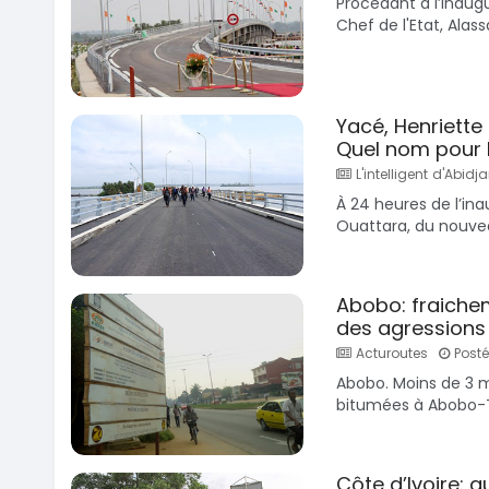
Procédant à l’inaugu
Chef de l'Etat, Alass
Yacé, Henriette 
Quel nom pour l
L'intelligent d'Abidj
À 24 heures de l’inau
Ouattara, du nouvea
Abobo: fraichem
des agressions
Acturoutes
Posté 
Abobo. Moins de 3 mo
bitumées à Abobo-Té
Côte d’Ivoire: 