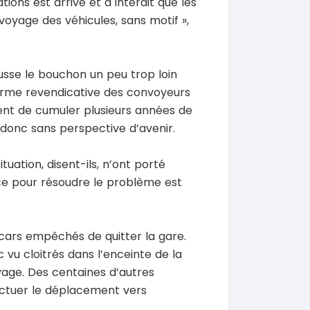
tions est arrivé et a interdit que les
voyage des véhicules, sans motif »,
usse le bouchon un peu trop loin
forme revendicative des convoyeurs
SPÉCIAL
SPÉCIAL
Porsche Cayenne
Toyota HiAce
ent de cumuler plusieurs années de
Cayenne moteur v6
HiAce 2.0l
et donc sans perspective d’avenir.
2018
0 Km
45000 Km
 000
18 900 000
tuation, disent-ils, n’ont porté
FCFA
FCFA
En vente
ice pour résoudre le problème est
SPÉCIAL
SPÉCIAL
Mitsubishi Pajero
Bestune T77
.0
T77 2.0 7
ocars empêchés de quitter la gare.
2021
vu cloitrés dans l’enceinte de la
0 Km
75000 Km
yage. Des centaines d’autres
000
9 500 000
FCFA
FCFA
ectuer le déplacement vers
En vente