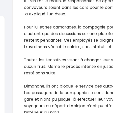
« Très tôt le matin, le responsables de opéra
convoyeurs soient dans les cars pour le con
a expliqué l’un d’eux.
Pour lui et ses camarades, la compagnie po
d’autant que des discussions sur une plate
SPÉCIAL
Suzuki Vitara
restent pendantes. Ces employés se plaign
Vitara modele glx
travail sans véritable salaire, sans statut 
2019
2020
85000 Km
6000
9 300 000
37 000
Toutes les tentatives visant à changer leur si
FCFA
En vente
En vente
aucun fruit. Même le procès intenté en just
resté sans suite.
SPÉCIAL
Toyota Land Cruiser
NEUF
Land Cruiser vxr LC300
Pajero 2
Dimanche, ils ont bloqué le service des aut
2026
1 Km
2012
Les passagers de la compagnie se sont donc 
105 000 000
FCFA
12900
gare et n’ont pu jusque-là effectuer leur vo
En vente
7 800 
voyageurs au départ d’Abidjan n’ont pu eff
En vente
SPÉCIAL
l’intérieur du pays.
Toyota Hilux