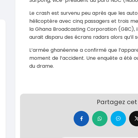
Sarpong, vice-président du parti NDC (Nati
Le crash est survenu peu après que les autori
hélicoptère avec cinq passagers et trois m
la Ghana Broadcasting Corporation (GBC), il 
aurait disparu des écrans radars alors qu’il se
SPÉCIAL
KIA Sportage
Dacia 
L’armée ghanéenne a confirmé que l’apparei
Sportage 2021
Dokker 1.
moment de l’accident. Une enquête a été o
2021
2014
du drame.
78000 Km
10000
14 500 000
3 800 
FCFA
En vente
En vente
SPÉCIAL
Suzuki Vitara
Partagez cet 
Vitara modele glx
2019
2020
85000 Km
6000
9 300 000
37 000
FCFA
En vente
En vente