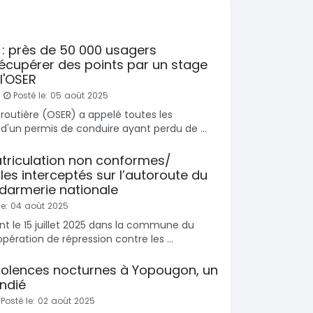
SPÉCIAL
Hyundai Santa FE
SPÉCIAL
Santa FE 2.0
 Prado
 : près de 50 000 usagers
0L
2021
écupérer des points par un stage
63000 Km
l'OSER
15 000 000
0 Km
FCFA
Posté le: 05 août 2025
En vente
 000
FCFA
 routière (OSER) a appelé toutes les
 d'un permis de conduire ayant perdu de ...
triculation non conformes/
les interceptés sur l’autoroute du
ndarmerie nationale
le: 04 août 2025
nt le 15 juillet 2025 dans la commune du
opération de répression contre les ...
 violences nocturnes à Yopougon, un
ndié
Posté le: 02 août 2025