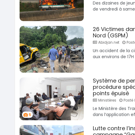
Des dizaines de jeu
de vendredi à samedi
26 Victimes dan
Nord (GSPM)
Abidjan.net
Posté
Un accident de la ci
aux environs de 17H s
Système de per
procédure spéci
points épuisé
Ministères
Posté l
Le Ministère des Tr
dans l’application ef
5
Lutte contre l’i
campagne “Gare