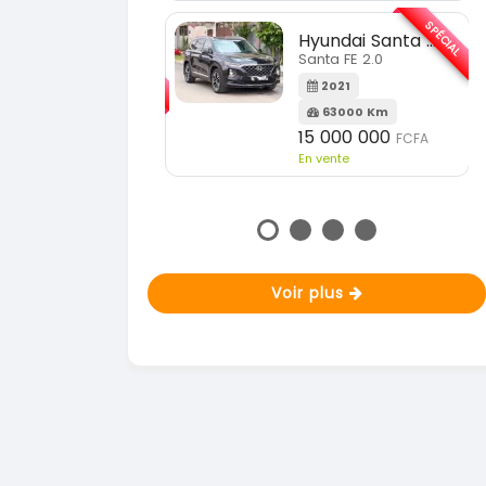
En vente
SPÉCIAL
Hyundai Santa FE
SPÉCIAL
Santa FE 2.0
KIA Sportage
Sportage 2.0
2021
63000 Km
2023
15 000 000
FCFA
51000 Km
n vente
18 900 000
FCFA
En vente
Voir plus