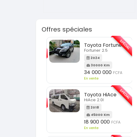
Offres spéciales
SPÉCIAL
SPÉCIAL
Toyota Fortuner
KIA Sorento
Fortuner 2.5
Sorento full option
2024
2021
30000 Km
60000 Km
34 000 000
18 500 000
FCFA
FCFA
n vente
En vente
SPÉCIAL
SPÉCIAL
Toyota HiAce
Hyundai Elantra
HiAce 2.0l
Elantra 2.0l
2018
2021
45000 Km
100000 Km
18 900 000
9 800 000
FCFA
FCFA
n vente
En vente