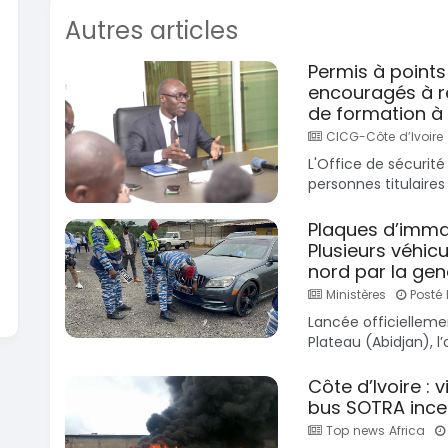
En vente
Autres articles
SPÉCIAL
KIA Sportage
Sportage x-line
Toyota
Permis à points
Prado 2.
2024
encouragés à r
10000 Km
2016
de formation à 
22 800 000
FCFA
10000
CICG-Côte d’Ivoire
En vente
16 800
L'Office de sécurité
En vente
personnes titulaires
Plaques d’imma
Plusieurs véhicu
nord par la ge
Ministères
Posté 
Lancée officielleme
Plateau (Abidjan), l’
Côte d’Ivoire :
bus SOTRA ince
Top news Africa