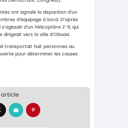
onal Democratic Congress).
tés ont signalé la disparition d’un
embres d’équipage à bord. D’après
s’agissait d’un hélicoptère Z-9, qui
 dirigeait vers la ville d’Obuasi.
SPÉCIAL
SPÉCIAL
Dokker
Toyota Fortuner
l transportait huit personnes au
6
Fortuner 2.5
uverte pour déterminer les causes
2024
0 Km
30000 Km
000
34 000 000
FCFA
FCFA
En vente
SPÉCIAL
SPÉCIAL
Porsche Cayenne
Toyota HiAce
article
Cayenne moteur v6
HiAce 2.0l
2018
0 Km
45000 Km
 000
18 900 000
FCFA
FCFA
En vente