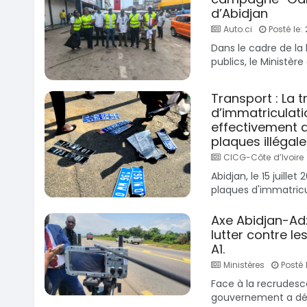
d’Abidjan
Auto.ci
Posté le: 
Dans le cadre de la 
publics, le Ministère 
Transport : La 
d’immatriculati
effectivement d
plaques illégale
CICG-Côte d’Ivoire
Abidjan, le 15 juille
plaques d'immatricula
Axe Abidjan-Ad
lutter contre le
A1.
Ministères
Posté l
Face à la recrudesc
gouvernement a déc