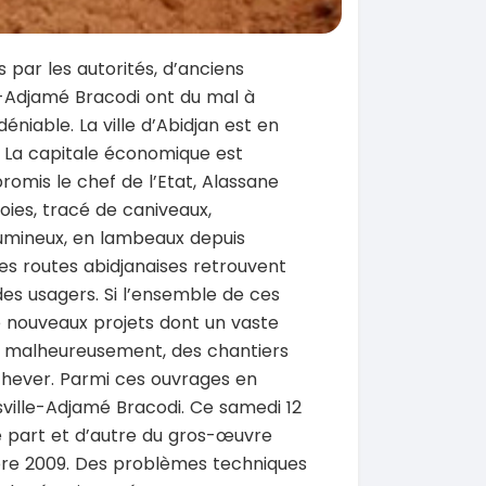
s par les autorités, d’anciens
le-Adjamé Bracodi ont du mal à
éniable. La ville d’Abidjan est en
. La capitale économique est
omis le chef de l’Etat, Alassane
ies, tracé de caniveaux,
tumineux, en lambeaux depuis
 les routes abidjanaises retrouvent
es usagers. Si l’ensemble de ces
 de nouveaux projets dont un vaste
 malheureusement, des chantiers
chever. Parmi ces ouvrages en
asville-Adjamé Bracodi. Ce samedi 12
e part et d’autre du gros-œuvre
re 2009. Des problèmes techniques