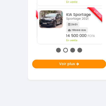
En vente
SPÉCIAL
KIA Sorento
SPÉCIAL
orento full option
KIA Sportage
Sportage 2021
2021
60000 Km
2021
18 500 000
FCFA
78000 Km
n vente
14 500 000
FCFA
En vente
Voir plus