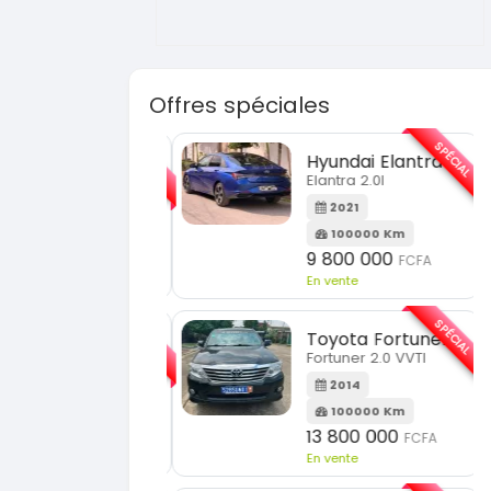
Offres spéciales
SPÉCIAL
SPÉCIAL
Toyota HiAce
Hyundai Elantra
HiAce 2.0l
Elantra 2.0l
2018
2021
45000 Km
100000 Km
18 900 000
9 800 000
FCFA
FCFA
n vente
En vente
SPÉCIAL
SPÉCIAL
Bestune T77
Toyota Fortuner
77 2.0 7
Fortuner 2.0 VVTI
2021
2014
75000 Km
100000 Km
9 500 000
13 800 000
FCFA
FCFA
n vente
En vente