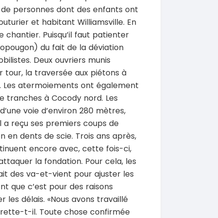
p de personnes dont des enfants ont
SPÉCIAL
KIA Sorento
uturier et habitant Williamsville. En
SPÉCIAL
Sorento full option
CX-5
e chantier. Puisqu’il faut patienter
 sport
2021
pougon) du fait de la déviation
60000 Km
bilistes. Deux ouvriers munis
18 500 000
0 Km
FCFA
r tour, la traversée aux piétons à
En vente
000
FCFA
oie. Les atermoiements ont également
me tran­ches à Cocody nord. Les
’une voie d’environ 280 mètres,
l a reçu ses premiers coups de
n en dents de scie. Trois ans après,
tinuent encore avec, cette fois-ci,
ttaquer la fondation. Pour cela, les
ait des va-et-vient pour ajuster les
nt que c’est pour des raisons
r les délais. «Nous avons travaillé
grette-t-il. Toute chose confirmée