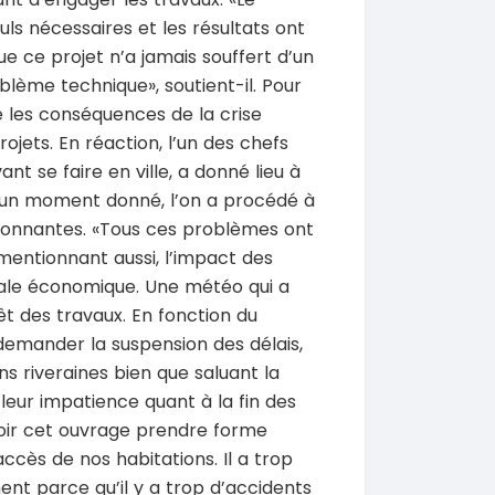
SPÉCIAL
SPÉCIAL
 Prado
Chery Rely
NEUF
ls nécessaires et les résultats ont
Rely R8
que ce projet n’a jamais souffert d’un
2026
1 Km
lème technique», soutient-il. Pour
21 500 000
0 Km
FCFA
e les conséquences de la crise
En vente
 000
FCFA
ojets. En réaction, l’un des chefs
SPÉCIAL
nt se faire en ville, a donné lieu à
Ford Ranger
SPÉCIAL
Ranger 2.0L
 un moment donné, l’on a procédé à
CR-V
ring
2020
ironnantes. «Tous ces problèmes ont
130000 Km
mentionnant aussi, l’impact des
15 500 000
 Km
FCFA
tale économique. Une météo qui a
En vente
 000
FCFA
êt des travaux. En fonction du
 demander la suspension des délais,
SPÉCIAL
Hyundai Santa FE
SPÉCIAL
s riveraines bien que saluant la
Santa FE 2.0
 Prado
leur impatience quant à la fin des
0L
2021
voir cet ouvrage prendre forme
63000 Km
15 000 000
ccès de nos habitations. Il a trop
0 Km
FCFA
En vente
 000
FCFA
ent parce qu’il y a trop d’accidents