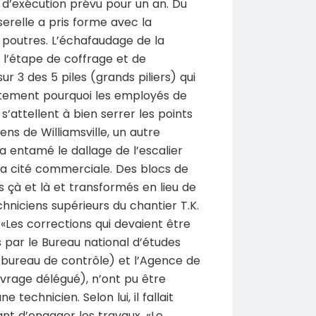
i d’exécution prévu pour un an. Du
erelle a pris forme avec la
 poutres. L’échafaudage de la
à l’étape de coffrage et de
sur 3 des 5 piles (grands piliers) qui
ustement pourquoi les employés de
SPÉCIAL
SPÉCIAL
Porsche Cayenne
Toyota HiAce
s’attellent à bien serrer les points
Cayenne moteur v6
HiAce 2.0l
ns de Williamsville, un autre
2018
 a entamé le dallage de l’escalier
0 Km
45000 Km
 000
18 900 000
s la cité commerciale. Des blocs de
FCFA
FCFA
En vente
 çà et là et transformés en lieu de
hniciens supérieurs du chantier T.K.
SPÉCIAL
SPÉCIAL
Mitsubishi Pajero
Bestune T77
 «Les corrections qui devaient être
.0
T77 2.0 7
 par le Bureau national d’études
2021
bureau de contrôle) et l’Agence de
0 Km
75000 Km
uvrage délégué), n’ont pu être
000
9 500 000
FCFA
FCFA
technicien. Selon lui, il fallait
En vente
nt d’engager les travaux. «Le