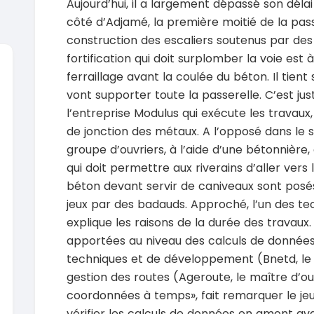
Aujourd’hui, il a largement dépassé son déla
côté d’Adjamé, la première moitié de la pass
construction des escaliers soutenus par des
fortification qui doit surplomber la voie est 
ferraillage avant la coulée du béton. Il tient 
vont supporter toute la passerelle. C’est j
SPÉCIAL
Suzuki Vitara
l’entreprise Modulus qui exécute les travaux, 
Vitara modele glx
de jonction des métaux. A l’opposé dans le se
2019
2020
groupe d’ouvriers, à l’aide d’une bétonnière,
85000 Km
6000
9 300 000
37 000
qui doit permettre aux riverains d’aller ver
FCFA
En vente
En vente
béton devant servir de caniveaux sont posés
jeux par des badauds. Approché, l’un des tec
SPÉCIAL
Toyota Land Cruiser
NEUF
explique les raisons de la durée des travaux.
Land Cruiser vxr LC300
Pajero 2
apportées au niveau des calculs de données
2026
1 Km
2012
techniques et de développement (Bnetd, le 
105 000 000
FCFA
12900
gestion des routes (Ageroute, le maître d’o
En vente
7 800 
coordonnées à temps», fait remarquer le jeune 
En vente
SPÉCIAL
vérifier les calculs de données en amont ava
Toyota Hilux