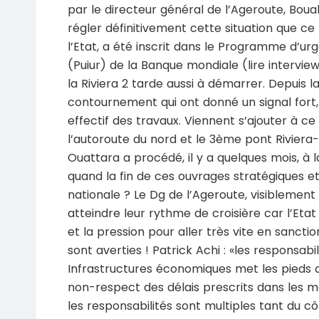
par le directeur général de l’Ageroute, Bouak
régler définitivement cette situation que ce
l’Etat, a été inscrit dans le Programme d’ur
(Puiur) de la Banque mondiale (lire intervie
la Riviera 2 tarde aussi à démarrer. Depuis l
contournement qui ont donné un signal fort,
effectif des travaux. Viennent s’ajouter à c
l’autoroute du nord et le 3ème pont Riviera
Ouattara a procédé, il y a quelques mois, à 
quand la fin de ces ouvrages stratégiques e
nationale ? Le Dg de l’Ageroute, visiblement
atteindre leur rythme de croisière car l’Eta
et la pression pour aller très vite en sanction
sont averties ! Patrick Achi : «les responsabi
Infrastructures économiques met les pieds d
non-respect des délais prescrits dans les ma
les responsabilités sont multiples tant du cô