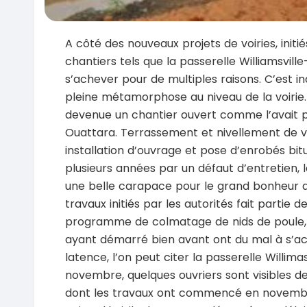
A côté des nouveaux projets de voiries, initié
chantiers tels que la passerelle Williamsvil
s’achever pour de multiples raisons. C’est ind
pleine métamorphose au niveau de la voirie
devenue un chantier ouvert comme l’avait pr
Ouattara. Terrassement et nivellement de vo
installation d’ouvrage et pose d’enrobés bi
plusieurs années par un défaut d’en­tre­tien,
une belle carapace pour le grand bonheur d
travaux initiés par les autorités fait partie
programme de colmatage de nids de poule,
ayant démarré bien avant ont du mal à s’a
latence, l’on peut citer la passerelle Willim
novembre, quelques ouvriers sont visibles d
dont les travaux ont commencé en novemb