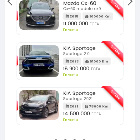
SPÉCIAL
Mazda Cx-60
SPÉCIAL
Cx-60 modele cx9 full option
2018
100000 Km
Km
11 000 000
FCFA
En vente
SPÉCIAL
KIA Sportage
SPÉCIAL
Sportage 2.0
2023
51000 Km
m
18 900 000
FCFA
En vente
SPÉCIAL
KIA Sportage
SPÉCIAL
Sportage 2021
2021
78000 Km
m
14 500 000
FCFA
En vente