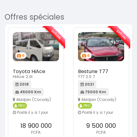
Offres spéciales
SPÉCIAL
SPÉCIAL
6
6
Toyota HiAce
Bestune T77
HiAce 2.0l
T77 2.0 7
2018
2021
45000 Km
75000 Km
Abidjan (Cocody)
Abidjan (Cocody)
PRO
PRO
Posté il y a 1 jour
Posté il y a 1 jour
18 900 000
9 500 000
FCFA
FCFA