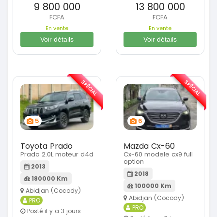
9 800 000
13 800 000
FCFA
FCFA
En vente
En vente
Voir détails
Voir détails
SPÉCIAL
SPÉCIAL
5
6
Toyota Prado
Mazda Cx-60
Prado 2.0L moteur d4d
Cx-60 modele cx9 full
option
2013
2018
180000 Km
100000 Km
Abidjan (Cocody)
Abidjan (Cocody)
PRO
PRO
Posté il y a 3 jours