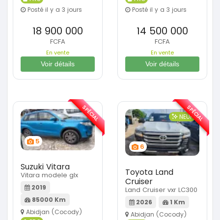
Posté il y a 3 jours
Posté il y a 3 jours
18 900 000
14 500 000
FCFA
FCFA
En vente
En vente
Voir détails
Voir détails
SPÉCIAL
SPÉCIAL
NEUF
5
6
Suzuki Vitara
Toyota Land
Vitara modele glx
Cruiser
2019
Land Cruiser vxr LC300
85000 Km
2026
1 Km
Abidjan (Cocody)
Abidjan (Cocody)