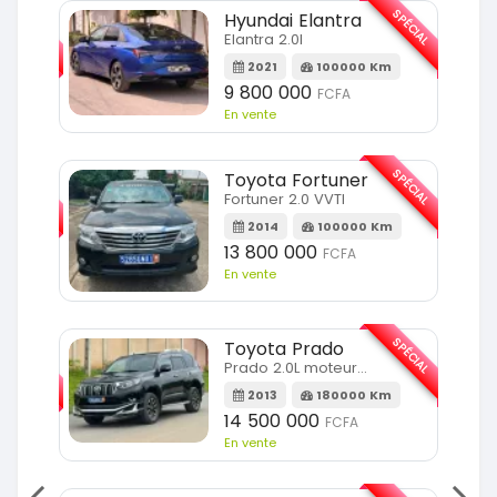
SPÉCIAL
SPÉCIAL
Hyundai Elantra
Elantra 2.0l
m
2021
100000 Km
9 800 000
FCFA
En vente
SPÉCIAL
SPÉCIAL
Toyota Fortuner
Fortuner 2.0 VVTI
m
2014
100000 Km
13 800 000
FCFA
En vente
SPÉCIAL
Toyota Prado
SPÉCIAL
Prado 2.0L moteur d4d
2013
180000 Km
14 500 000
FCFA
En vente