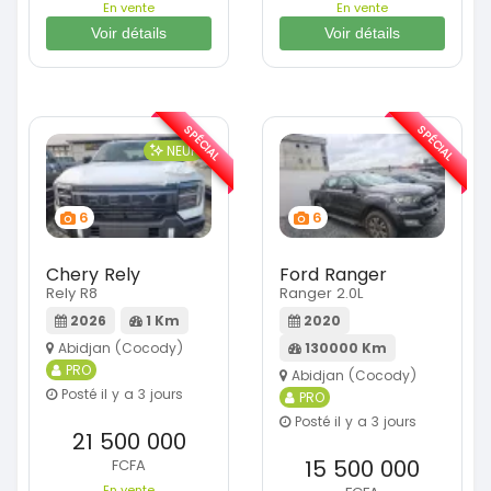
En vente
En vente
Voir détails
Voir détails
SPÉCIAL
SPÉCIAL
NEUF
6
6
Chery Rely
Ford Ranger
Rely R8
Ranger 2.0L
2026
1 Km
2020
Abidjan (Cocody)
130000 Km
PRO
Abidjan (Cocody)
Posté il y a 3 jours
PRO
Posté il y a 3 jours
21 500 000
15 500 000
FCFA
En vente