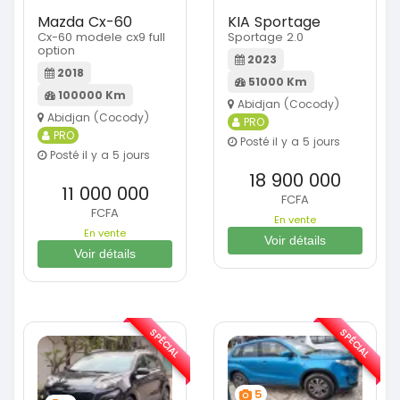
Mazda Cx-60
KIA Sportage
Cx-60 modele cx9 full
Sportage 2.0
option
2023
2018
51000 Km
100000 Km
Abidjan (Cocody)
Abidjan (Cocody)
PRO
PRO
Posté il y a 5 jours
Posté il y a 5 jours
18 900 000
11 000 000
FCFA
FCFA
En vente
En vente
Voir détails
Voir détails
SPÉCIAL
SPÉCIAL
5