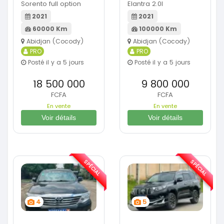
Sorento full option
Elantra 2.0l
2021
2021
60000 Km
100000 Km
Abidjan (Cocody)
Abidjan (Cocody)
PRO
PRO
Posté il y a 5 jours
Posté il y a 5 jours
18 500 000
9 800 000
FCFA
FCFA
En vente
En vente
Voir détails
Voir détails
SPÉCIAL
SPÉCIAL
4
5