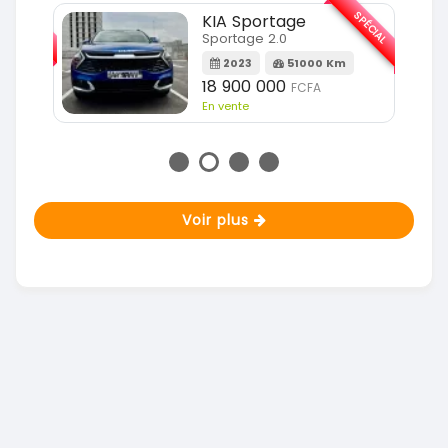
SPÉCIAL
SPÉCIAL
KIA Sportage
Sportage 2.0
m
2023
51000 Km
18 900 000
FCFA
En vente
Voir plus