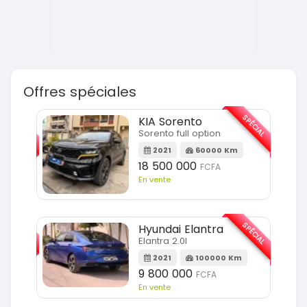
Offres spéciales
SPÉCIAL
SPÉCIAL
KIA Sorento
Sorento full option
m
2021
60000 Km
18 500 000
FCFA
En vente
SPÉCIAL
SPÉCIAL
Hyundai Elantra
Elantra 2.0l
m
2021
100000 Km
9 800 000
FCFA
En vente