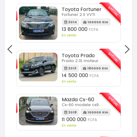
SPÉCIAL
SPÉCIAL
Toyota Fortuner
Fortuner 2.0 VVTI
m
2014
100000 Km
13 800 000
FCFA
En vente
SPÉCIAL
SPÉCIAL
Toyota Prado
Prado 2.0L moteur d4d
2013
180000 Km
14 500 000
FCFA
En vente
SPÉCIAL
SPÉCIAL
Mazda Cx-60
Cx-60 modele cx9 full option
Km
2018
100000 Km
11 000 000
FCFA
En vente