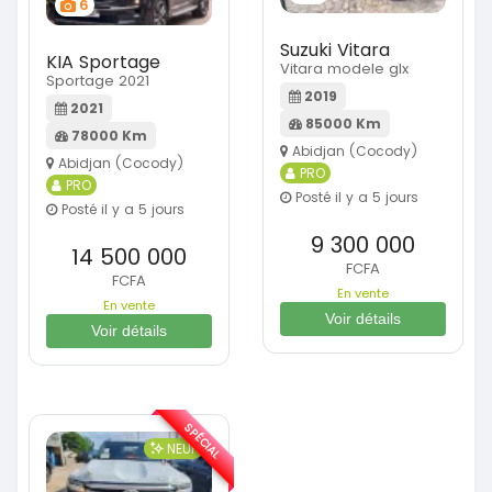
6
Suzuki Vitara
KIA Sportage
Vitara modele glx
Sportage 2021
2019
2021
85000 Km
78000 Km
Abidjan (Cocody)
Abidjan (Cocody)
PRO
PRO
Posté il y a 5 jours
Posté il y a 5 jours
9 300 000
14 500 000
FCFA
FCFA
En vente
En vente
Voir détails
Voir détails
SPÉCIAL
NEUF