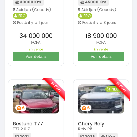
30000 Km
45000 Km
Abidjan (Cocody)
Abidjan (Cocody)
PRO
PRO
Posté il y a 1 jour
Posté il y a 3 jours
34 000 000
18 900 000
FCFA
FCFA
En vente
En vente
Voir détails
Voir détails
SPÉCIAL
SPÉCIAL
NEUF
6
6
Bestune T77
Chery Rely
T77 2.0 7
Rely R8
2021
2026
1 Km