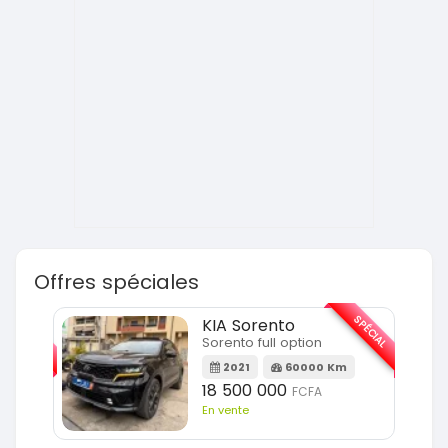
Offres spéciales
SPÉCIAL
SPÉCIAL
KIA Sorento
Sorento full option
m
2021
60000 Km
18 500 000
FCFA
En vente