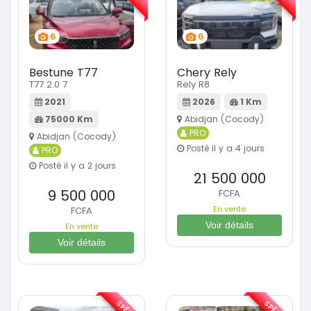
6
6
Bestune T77
Chery Rely
T77 2.0 7
Rely R8
2021
2026
1 Km
75000 Km
Abidjan (Cocody)
PRO
Abidjan (Cocody)
Posté il y a 4 jours
PRO
Posté il y a 2 jours
21 500 000
9 500 000
FCFA
En vente
FCFA
Voir détails
En vente
Voir détails