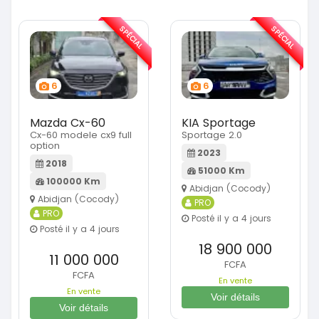
SPÉCIAL
SPÉCIAL
6
6
Mazda Cx-60
KIA Sportage
Cx-60 modele cx9 full
Sportage 2.0
option
2023
2018
51000 Km
100000 Km
Abidjan (Cocody)
Abidjan (Cocody)
PRO
PRO
Posté il y a 4 jours
Posté il y a 4 jours
18 900 000
11 000 000
FCFA
FCFA
En vente
En vente
Voir détails
Voir détails