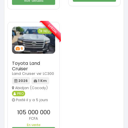
Voir détails
SPÉCIAL
NEUF
6
Toyota Land
Cruiser
Land Cruiser vxr LC300
2026
1 Km
Abidjan (Cocody)
PRO
Posté il y a 5 jours
105 000 000
FCFA
En vente