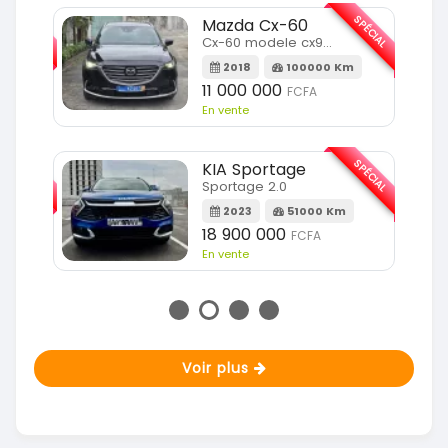
SPÉCIAL
SPÉCIAL
Mazda Cx-60
Cx-60 modele cx9 full option
Km
2018
100000 Km
11 000 000
FCFA
En vente
SPÉCIAL
SPÉCIAL
KIA Sportage
Sportage 2.0
m
2023
51000 Km
18 900 000
FCFA
En vente
Voir plus