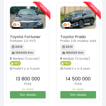
SPÉCIAL
SPÉCIAL
4
5
Toyota Fortuner
Toyota Prado
Fortuner 2.0 VVTI
Prado 2.0L moteur d4d
2014
2013
100000 Km
180000 Km
Abidjan (Cocody)
Abidjan (Cocody)
PRO
PRO
Posté il y a 4 jours
Posté il y a 4 jours
13 800 000
14 500 000
FCFA
FCFA
En vente
En vente
Voir détails
Voir détails