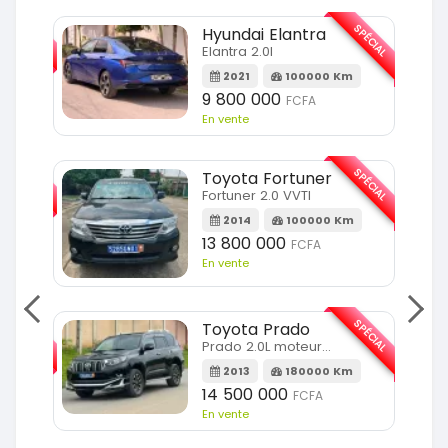
SPÉCIAL
SPÉCIAL
Hyundai Elantra
Elantra 2.0l
m
2021
100000 Km
9 800 000
FCFA
En vente
SPÉCIAL
SPÉCIAL
Toyota Fortuner
Fortuner 2.0 VVTI
m
2014
100000 Km
13 800 000
FCFA
En vente
SPÉCIAL
SPÉCIAL
Toyota Prado
Prado 2.0L moteur d4d
2013
180000 Km
14 500 000
FCFA
En vente