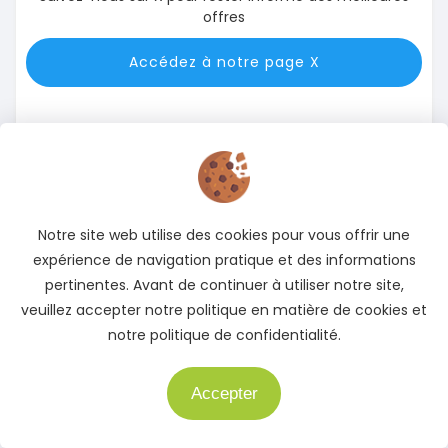
offres
Accédez à notre page X
Notre site web utilise des cookies pour vous offrir une
expérience de navigation pratique et des informations
Instagram
pertinentes. Avant de continuer à utiliser notre site,
veuillez accepter notre politique en matière de cookies et
Suivez-nous sur Instagram pour rester informé des
notre politique de confidentialité.
meilleures offres
Accédez à notre page Instagram
Accepter
Besoin d'aide ?