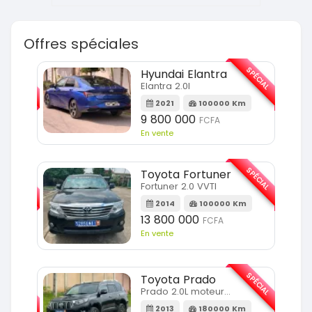
Offres spéciales
SPÉCIAL
SPÉCIAL
Hyundai Elantra
Elantra 2.0l
m
2021
100000 Km
9 800 000
FCFA
En vente
SPÉCIAL
SPÉCIAL
Toyota Fortuner
Fortuner 2.0 VVTI
m
2014
100000 Km
13 800 000
FCFA
En vente
SPÉCIAL
Toyota Prado
SPÉCIAL
Prado 2.0L moteur d4d
2013
180000 Km