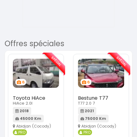
Offres spéciales
SPÉCIAL
SPÉCIAL
6
6
Toyota HiAce
Bestune T77
HiAce 2.0l
T77 2.0 7
2018
2021
45000 Km
75000 Km
Abidjan (Cocody)
Abidjan (Cocody)
PRO
PRO