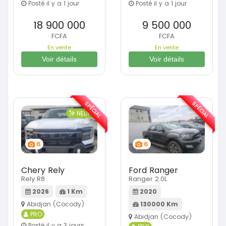
Posté il y a 1 jour
Posté il y a 1 jour
18 900 000
9 500 000
FCFA
FCFA
En vente
En vente
Voir détails
Voir détails
SPÉCIAL
SPÉCIAL
NEUF
6
6
Chery Rely
Ford Ranger
Rely R8
Ranger 2.0L
2026
1 Km
2020
Abidjan (Cocody)
130000 Km
PRO
Abidjan (Cocody)
Posté il y a 3 jours