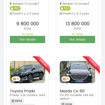
Abidjan (Cocody)
Abidjan (Cocody)
PRO
PRO
Posté il y a 3 jours
Posté il y a 3 jours
9 800 000
13 800 000
FCFA
FCFA
En vente
En vente
Voir détails
Voir détails
SPÉCIAL
SPÉCIAL
5
6
Toyota Prado
Mazda Cx-60
Prado 2.0L moteur d4d
Cx-60 modele cx9 full
option
2013
2018