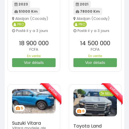
2023
2021
51000 Km
78000 Km
Abidjan (Cocody)
Abidjan (Cocody)
PRO
PRO
Posté il y a 3 jours
Posté il y a 3 jours
18 900 000
14 500 000
FCFA
FCFA
En vente
En vente
Voir détails
Voir détails
SPÉCIAL
SPÉCIAL
NEUF
5
6
Suzuki Vitara
Toyota Land
Vitara modele glx