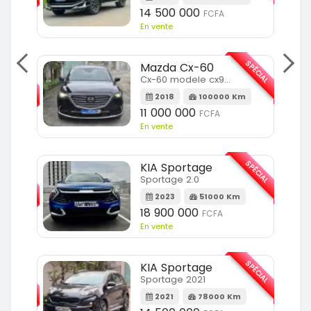
14 500 000
FCFA
En vente
SPÉCIAL
Mazda Cx-60
SPÉCIAL
Cx-60 modele cx9 full option
2018
100000 Km
Km
11 000 000
FCFA
En vente
SPÉCIAL
KIA Sportage
SPÉCIAL
Sportage 2.0
2023
51000 Km
m
18 900 000
FCFA
En vente
SPÉCIAL
KIA Sportage
SPÉCIAL
Sportage 2021
2021
78000 Km
m