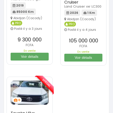
Cruiser
2019
Land Cruiser vxr LC300
85000 Km
2026
1 Km
Abidjan (Cocody)
Abidjan (Cocody)
PRO
PRO
Posté il y a 3 jours
Posté il y a 4 jours
9 300 000
105 000 000
FCFA
FCFA
En vente
En vente
Voir détails
Voir détails
SPÉCIAL
6