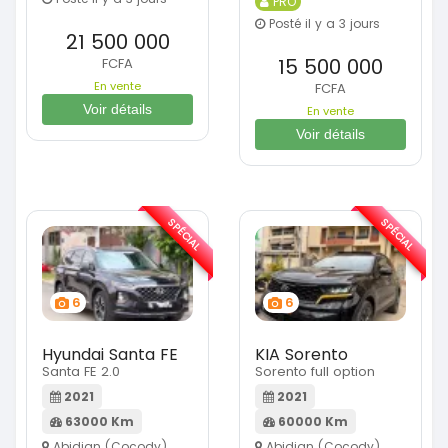
PRO
Posté il y a 3 jours
21 500 000
15 500 000
FCFA
En vente
FCFA
Voir détails
En vente
Voir détails
SPÉCIAL
SPÉCIAL
6
6
Hyundai Santa FE
KIA Sorento
Santa FE 2.0
Sorento full option
2021
2021
63000 Km
60000 Km
Abidjan (Cocody)
Abidjan (Cocody)