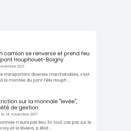
SPÉCIAL
Hyundai Santa FE
SPÉCIAL
Santa FE 2.0
 Prado
0L
2021
63000 Km
15 000 000
0 Km
FCFA
En vente
 000
FCFA
 un camion se renverse et prend feu
 pont Houphouët-Boigny
 novembre 2017
 transportant diverses marchandises, s’est
 à la montée du pont Félix Houph ...
riction sur la monnaie ''levée'',
été de gestion
 le: 14 novembre 2017
monnaie n’aura pas lieu. En tout cas pas sur le
ry et la Riviera, à Abid ...