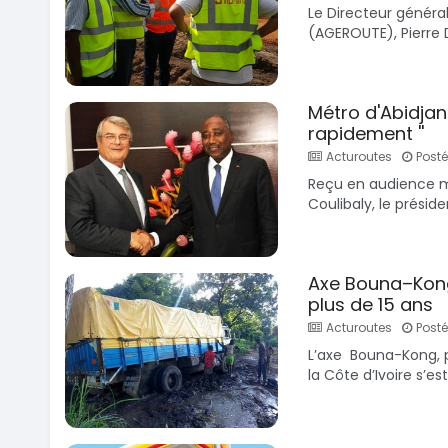
Le Directeur généra
(AGEROUTE), Pierre Di
Métro d'Abidjan:
rapidement ''
Acturoutes
Posté 
Reçu en audience m
Coulibaly, le présid
Axe Bouna–Kong
plus de 15 ans
Acturoutes
Posté
L’axe Bouna-Kong, p
la Côte d’Ivoire s’es