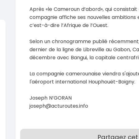
Après «le Cameroun d’abord», qui consistait à 
compagnie affiche ses nouvelles ambitions e
c’est-à-dire l’Afrique de l’Ouest.
Selon un chronogramme publié récemment, 
SPÉCIAL
KIA Sportage
Dacia 
dernier de la ligne de Libreville au Gabon, 
Sportage 2021
Dokker 1.
décembre avec Bangui, la capitale centrafri
2021
2014
78000 Km
10000
14 500 000
3 800 
La compagnie camerounaise viendra s'ajoute
FCFA
En vente
En vente
l'aéroport international Houphouët-Boigny.
SPÉCIAL
Suzuki Vitara
Joseph N’GORAN
Vitara modele glx
joseph@acturoutes.info
2019
2020
85000 Km
6000
9 300 000
37 000
FCFA
En vente
En vente
Partagez cet 