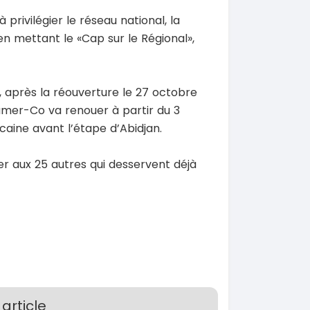
privilégier le réseau national, la
n mettant le «Cap sur le Régional»,
après la réouverture le 27 octobre
SPÉCIAL
SPÉCIAL
Dokker
Toyota Fortuner
Camer-Co va renouer à partir du 3
6
Fortuner 2.5
caine avant l’étape d’Abidjan.
2024
0 Km
30000 Km
000
34 000 000
r aux 25 autres qui desservent déjà
FCFA
FCFA
En vente
SPÉCIAL
SPÉCIAL
Porsche Cayenne
Toyota HiAce
Cayenne moteur v6
HiAce 2.0l
2018
0 Km
45000 Km
 000
18 900 000
FCFA
FCFA
En vente
article