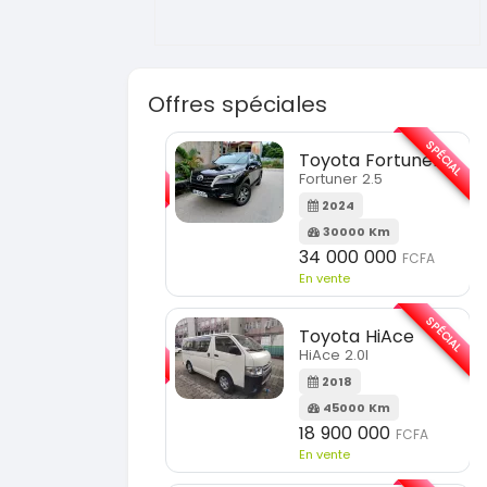
Offres spéciales
SPÉCIAL
SPÉCIAL
Toyota Fortuner
KIA Sorento
Fortuner 2.5
Sorento full option
2024
2021
30000 Km
60000 Km
34 000 000
18 500 000
FCFA
FCFA
n vente
En vente
SPÉCIAL
SPÉCIAL
Toyota HiAce
Hyundai Elantra
HiAce 2.0l
Elantra 2.0l
2018
2021
45000 Km
100000 Km
18 900 000
9 800 000
FCFA
FCFA
n vente
En vente