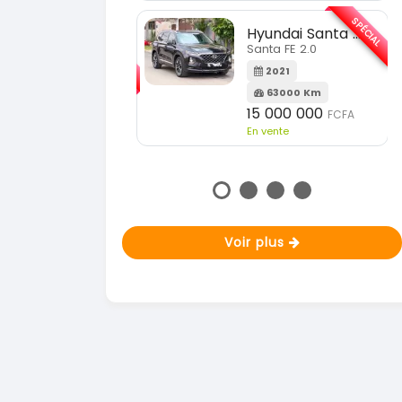
En vente
SPÉCIAL
Hyundai Santa FE
SPÉCIAL
Santa FE 2.0
KIA Sportage
Sportage 2.0
2021
63000 Km
2023
15 000 000
FCFA
51000 Km
n vente
18 900 000
FCFA
En vente
Voir plus