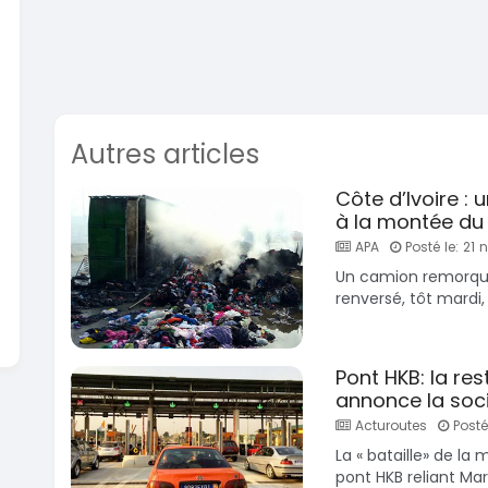
En vente
SPÉCIAL
KIA Sportage
Sportage x-line
Toyota
Prado 2.
2024
10000 Km
2016
22 800 000
FCFA
10000
Autres articles
En vente
16 800
En vente
Côte d’Ivoire :
à la montée du
APA
Posté le: 21
Un camion remorque
renversé, tôt mardi,
Pont HKB: la rest
annonce la soci
Acturoutes
Posté
La « bataille» de la 
pont HKB reliant Marco