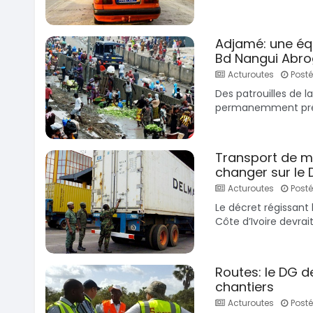
Adjamé: une éq
Bd Nangui Abr
Acturoutes
Posté 
Des patrouilles de 
permanemment présen
Transport de m
changer sur le 
Acturoutes
Posté 
Le décret régissant
Côte d’Ivoire devrai
Routes: le DG d
chantiers
Acturoutes
Posté 