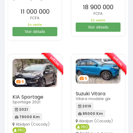
18 900 000
11 000 000
FCFA
FCFA
En vente
En vente
Voir détails
Voir détails
SPÉCIAL
SPÉCIAL
5
6
Suzuki Vitara
KIA Sportage
Vitara modele glx
Sportage 2021
2019
2021
85000 Km
78000 Km
Abidjan (Cocody)
Abidjan (Cocody)
PRO
PRO