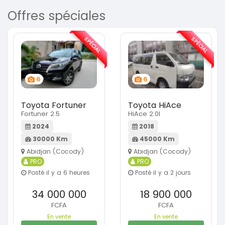
Offres spéciales
SPÉCIAL
SPÉCIAL
6
6
Toyota Fortuner
Toyota HiAce
Fortuner 2.5
HiAce 2.0l
2024
2018
30000 Km
45000 Km
Abidjan (Cocody)
Abidjan (Cocody)
PRO
PRO
Posté il y a 6 heures
Posté il y a 2 jours
34 000 000
18 900 000
FCFA
FCFA
En vente
En vente