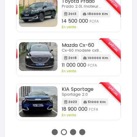
SPÉCIAL
SPÉCIAL
Toyota Prado
Prado 2.0L moteur d4d
2013
180000 Km
14 500 000
FCFA
En vente
SPÉCIAL
SPÉCIAL
Mazda Cx-60
Cx-60 modele cx9 full option
Km
2018
100000 Km
11 000 000
FCFA
En vente
SPÉCIAL
SPÉCIAL
KIA Sportage
Sportage 2.0
m
2023
51000 Km
18 900 000
FCFA
En vente