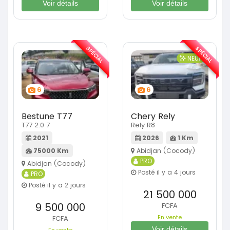
Voir détails
Voir détails
SPÉCIAL
SPÉCIAL
NEUF
6
6
Bestune T77
Chery Rely
T77 2.0 7
Rely R8
2021
2026
1 Km
75000 Km
Abidjan (Cocody)
PRO
Abidjan (Cocody)
Posté il y a 4 jours
PRO
Posté il y a 2 jours
21 500 000
9 500 000
FCFA
En vente
FCFA
Voir détails
En vente