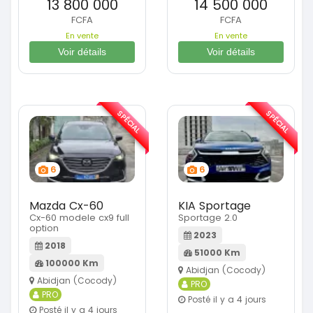
13 800 000
14 500 000
FCFA
FCFA
En vente
En vente
Voir détails
Voir détails
SPÉCIAL
SPÉCIAL
6
6
Mazda Cx-60
KIA Sportage
Cx-60 modele cx9 full
Sportage 2.0
option
2023
2018
51000 Km
100000 Km
Abidjan (Cocody)
Abidjan (Cocody)
PRO
PRO
Posté il y a 4 jours
Posté il y a 4 jours