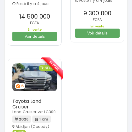
Posté il y a 4 jours
Posté il y a 4 jours
9 300 000
14 500 000
FCFA
FCFA
En vente
En vente
Voir détails
Voir détails
SPÉCIAL
NEUF
6
Toyota Land
Cruiser
Land Cruiser vxr LC300
2026
1 Km
Abidjan (Cocody)