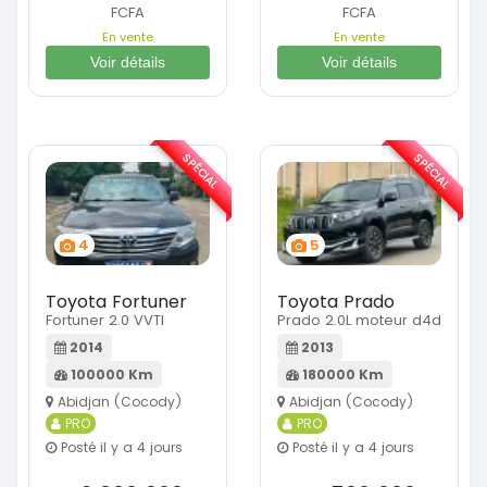
FCFA
FCFA
En vente
En vente
Voir détails
Voir détails
SPÉCIAL
SPÉCIAL
4
5
Toyota Fortuner
Toyota Prado
Fortuner 2.0 VVTI
Prado 2.0L moteur d4d
2014
2013
100000 Km
180000 Km
Abidjan (Cocody)
Abidjan (Cocody)
PRO
PRO
Posté il y a 4 jours
Posté il y a 4 jours