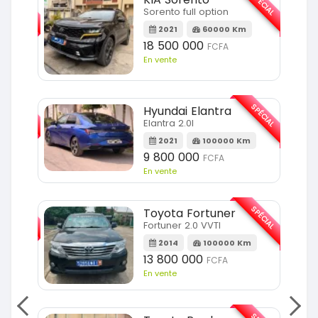
SPÉCIAL
SPÉCIAL
Sorento full option
m
2021
60000 Km
18 500 000
FCFA
En vente
SPÉCIAL
SPÉCIAL
Hyundai Elantra
Elantra 2.0l
m
2021
100000 Km
9 800 000
FCFA
En vente
SPÉCIAL
SPÉCIAL
Toyota Fortuner
Fortuner 2.0 VVTI
m
2014
100000 Km
13 800 000
FCFA
En vente