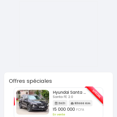
Offres spéciales
SPÉCIAL
SPÉCIAL
Hyundai Santa FE
Santa FE 2.0
Km
2021
63000 Km
15 000 000
FCFA
En vente