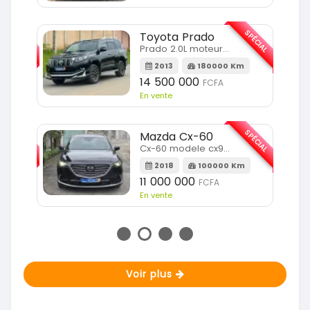
SPÉCIAL
SPÉCIAL
Toyota Prado
Prado 2.0L moteur d4d
2013
180000 Km
14 500 000
FCFA
En vente
SPÉCIAL
SPÉCIAL
Mazda Cx-60
Cx-60 modele cx9 full option
Km
2018
100000 Km
11 000 000
FCFA
En vente
Voir plus