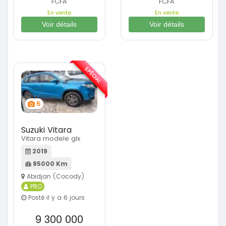
FCFA
FCFA
En vente
En vente
Voir détails
Voir détails
SPÉCIAL
5
Suzuki Vitara
Vitara modele glx
2019
85000 Km
Abidjan (Cocody)
PRO
Posté il y a 6 jours
9 300 000