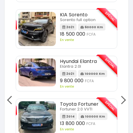
SPÉCIAL
SPÉCIAL
KIA Sorento
Sorento full option
m
2021
60000 Km
18 500 000
FCFA
En vente
SPÉCIAL
SPÉCIAL
Hyundai Elantra
Elantra 2.0l
m
2021
100000 Km
9 800 000
FCFA
En vente
SPÉCIAL
SPÉCIAL
Toyota Fortuner
Fortuner 2.0 VVTI
m
2014
100000 Km
13 800 000
FCFA
En vente