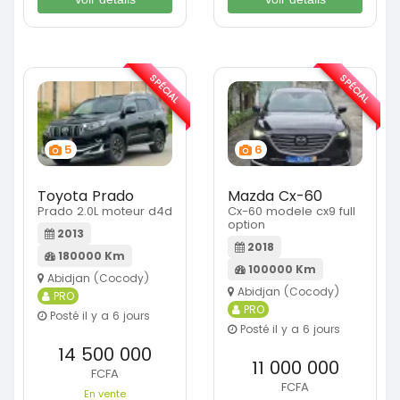
SPÉCIAL
SPÉCIAL
5
6
Toyota Prado
Mazda Cx-60
Prado 2.0L moteur d4d
Cx-60 modele cx9 full
option
2013
2018
180000 Km
100000 Km
Abidjan (Cocody)
Abidjan (Cocody)
PRO
PRO
Posté il y a 6 jours
Posté il y a 6 jours
14 500 000
11 000 000
FCFA
FCFA
En vente