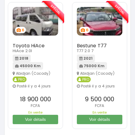
SPÉCIAL
SPÉCIAL
6
6
Toyota HiAce
Bestune T77
HiAce 2.0l
T77 2.0 7
2018
2021
45000 Km
75000 Km
Abidjan (Cocody)
Abidjan (Cocody)
PRO
PRO
Posté il y a 4 jours
Posté il y a 4 jours
18 900 000
9 500 000
FCFA
FCFA
En vente
En vente
Voir détails
Voir détails