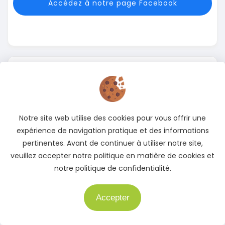
Accédez à notre page Facebook
X
(Twitter)
Notre site web utilise des cookies pour vous offrir une
Suivez-nous sur X pour rester informé des meilleures
expérience de navigation pratique et des informations
offres
pertinentes. Avant de continuer à utiliser notre site,
veuillez accepter notre politique en matière de cookies et
Accédez à notre page X
notre politique de confidentialité.
Accepter
Besoin d'aide ?