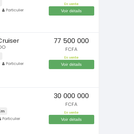
SPÉCIAL
Hyundai Santa FE
En vente
SPÉCIAL
Santa FE 2.0
Particulier
 Prado
Voir détails
0L
2021
63000 Km
15 000 000
00 Km
FCFA
En vente
 000
FCFA
77 500 000
ruiser
ADO
FCFA
SPÉCIAL
KIA Sorento
SPÉCIAL
Sorento full option
En vente
 CX-5
Particulier
Voir détails
 sport
2021
60000 Km
18 500 000
00 Km
FCFA
En vente
 000
FCFA
30 000 000
FCFA
Km
En vente
Particulier
Voir détails