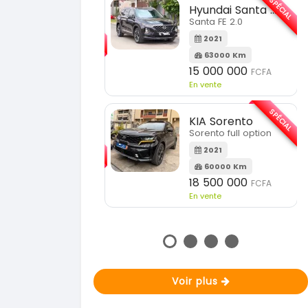
SPÉCIAL
Hyundai Santa FE
SPÉCIAL
Santa FE 2.0
KIA Sportage
Sportage 2.0
2021
63000 Km
2023
15 000 000
FCFA
51000 Km
En vente
18 900 000
FCFA
En vente
SPÉCIAL
KIA Sorento
SPÉCIAL
Sorento full option
KIA Sportage
Sportage 2021
2021
60000 Km
2021
18 500 000
FCFA
78000 Km
En vente
14 500 000
FCFA
En vente
Voir plus