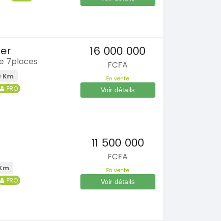
16 000 000
ner
re 7places
FCFA
0 Km
En vente
PRO
Voir détails
11 500 000
FCFA
 Km
En vente
PRO
Voir détails