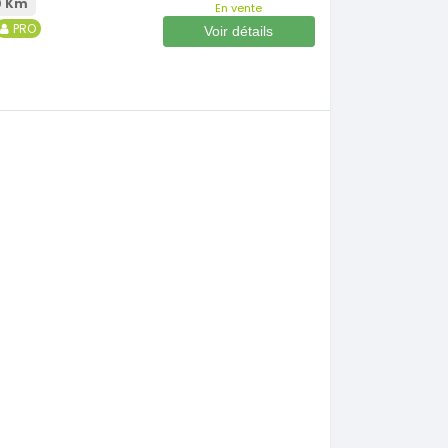
0 Km
En vente
PRO
Voir détails