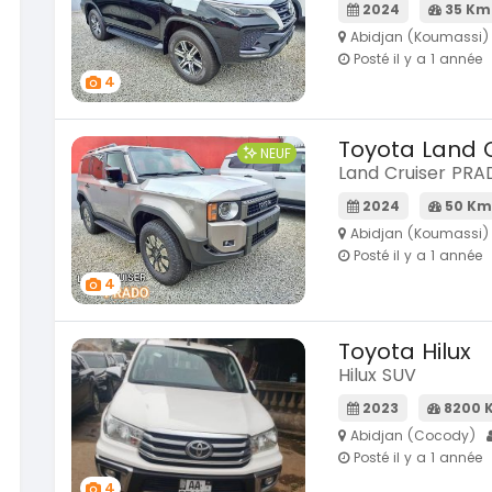
SPÉCIAL
2024
35 Km
KIA Sportage
Sportage x-line
Abidjan (Koumassi)
Toyota
Posté il y a 1 année
Prado 2.
2024
4
10000 Km
2016
22 800 000
FCFA
1000
En vente
16 800
Toyota Land C
NEUF
En vente
Land Cruiser PR
SPÉCIAL
Dacia Dokker
2024
50 Km
Dokker 1.6
Mazda
Abidjan (Koumassi)
CX-5 2.0
2014
Posté il y a 1 année
100000 Km
2015
4
3 800 000
FCFA
1000
En vente
8 900
En vente
Toyota Hilux
Hilux SUV
2023
8200 
Abidjan (Cocody)
Posté il y a 1 année
4