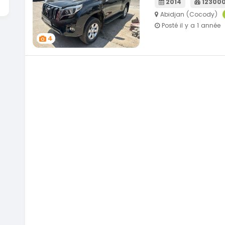
2014
12300
Abidjan (Cocody)
Posté il y a 1 année
4