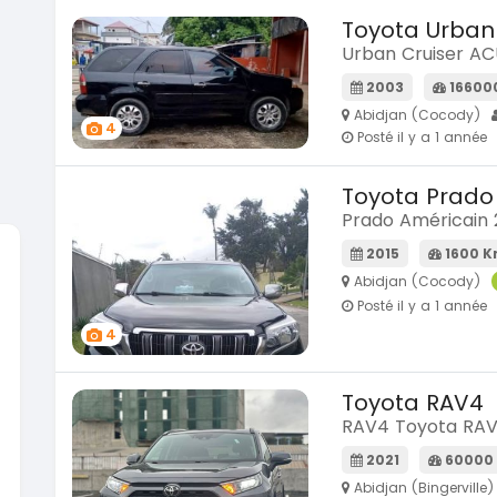
Toyota Urban
Urban Cruiser A
2003
16600
Abidjan (Cocody)
4
Posté il y a 1 année
Toyota Prado
Prado Américain 
2015
1600 
Abidjan (Cocody)
SPÉCIAL
Posté il y a 1 année
Suzuki Vitara
4
Vitara modele glx
2019
2020
85000 Km
6000
Toyota RAV4
9 300 000
37 00
FCFA
RAV4 Toyota RA
En vente
En vente
2021
60000
SPÉCIAL
Abidjan (Bingerville)
NEUF