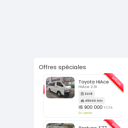
Offres spéciales
SPÉCIAL
SPÉCIAL
Toyota HiAce
Hyundai Elantra
HiAce 2.0l
Elantra 2.0l
2018
2021
45000 Km
100000 Km
18 900 000
9 800 000
FCFA
FCFA
En vente
En vente
SPÉCIAL
SPÉCIAL