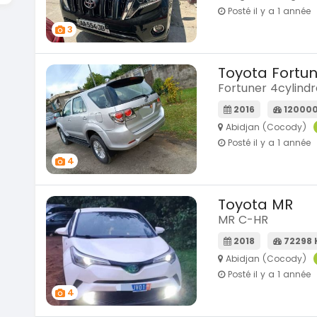
Posté il y a 1 année
3
Toyota Fortu
Fortuner 4cylind
2016
12000
Abidjan (Cocody)
Posté il y a 1 année
4
Toyota MR
MR C-HR
2018
72298
Abidjan (Cocody)
Posté il y a 1 année
4