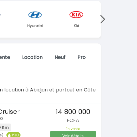
ai
KIA
Mercedes
Nissan
ente
Location
Neuf
Pro
n location à Abidjan et partout en Côte
14 800 000
ruiser
do
FCFA
0 Km
En vente
e)
PRO
Voir détails