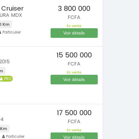
3 800 000
 Cruiser
CURA MDX
FCFA
0 Km
En vente
Particulier
Voir détails
15 500 000
2015
FCFA
Km
En vente
PRO
Voir détails
SPÉCIAL
SPÉCIAL
Porsche Cayenne
Toyota HiAce
Cayenne moteur v6
HiAce 2.0l
2018
0 Km
45000 Km
17 500 000
0 000
18 900 000
FCFA
FCFA
V4
FCFA
En vente
 Km
En vente
SPÉCIAL
SPÉCIAL
Particulier
Voir détails