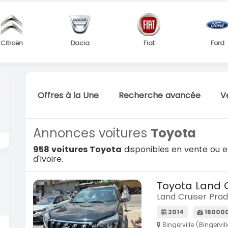
Dacia
Fiat
Ford
Hyund
Offres à la Une
Recherche avancée
V
Annonces voitures
Toyota
958 voitures Toyota
disponibles en vente ou e
d'Ivoire.
Toyota Land C
Land Cruiser Pra
2014
16000
Bingerville (Bingervill