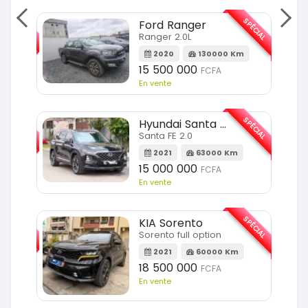
SPÉCIAL
SPÉCIAL
Ford Ranger
Ranger 2.0L
m
2020
130000 Km
15 500 000
FCFA
En vente
SPÉCIAL
SPÉCIAL
Hyundai Santa FE
Santa FE 2.0
Km
2021
63000 Km
15 000 000
FCFA
En vente
SPÉCIAL
SPÉCIAL
KIA Sorento
Sorento full option
Km
2021
60000 Km
18 500 000
FCFA
En vente