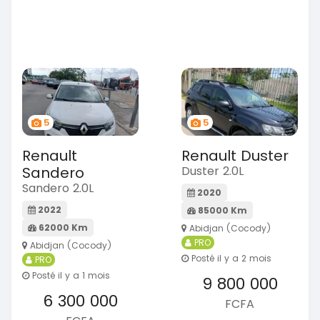
5
5
Renault
Renault Duster
Sandero
Duster 2.0L
Sandero 2.0L
2020
2022
85000 Km
62000 Km
Abidjan (Cocody)
PRO
Abidjan (Cocody)
Posté il y a 2 mois
PRO
Posté il y a 1 mois
9 800 000
6 300 000
FCFA