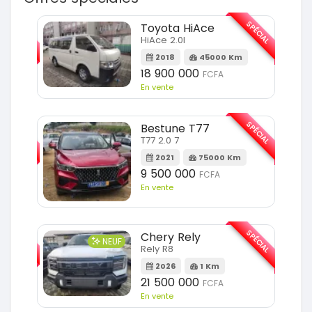
SPÉCIAL
SPÉCIAL
Toyota HiAce
HiAce 2.0l
m
2018
45000 Km
18 900 000
FCFA
En vente
SPÉCIAL
SPÉCIAL
Bestune T77
T77 2.0 7
Km
2021
75000 Km
9 500 000
FCFA
En vente
SPÉCIAL
SPÉCIAL
Chery Rely
NEUF
Rely R8
Km
2026
1 Km
21 500 000
FCFA
En vente