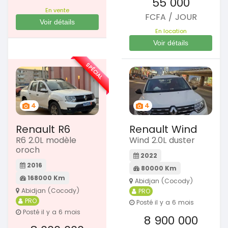
55 000
En vente
FCFA / JOUR
Voir détails
En location
Voir détails
SPÉCIAL
4
4
Renault R6
Renault Wind
R6 2.0L modèle
Wind 2.0L duster
oroch
2022
2016
80000 Km
168000 Km
Abidjan (Cocody)
Abidjan (Cocody)
PRO
PRO
Posté il y a 6 mois
Posté il y a 6 mois
8 900 000