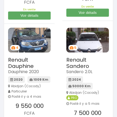
FCFA
En vente
En vente
Voir détails
Voir détails
4
5
Renault
Renault
Dauphine
Sandero
Dauphine 2020
Sandero 2.0L
2020
1009 Km
2024
Abidjan (Cocody)
50000 Km
Particulier
Abidjan (Cocody)
Posté il y a 4 mois
PRO
Posté il y a 5 mois
9 550 000
7 500 000
FCFA