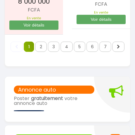
8 000 000
FCFA
FCFA
En vente
En vente
Voir détails
Voir détails
1
2
3
4
5
6
7
Annonce auto
Poster
gratuitement
votre
annonce auto