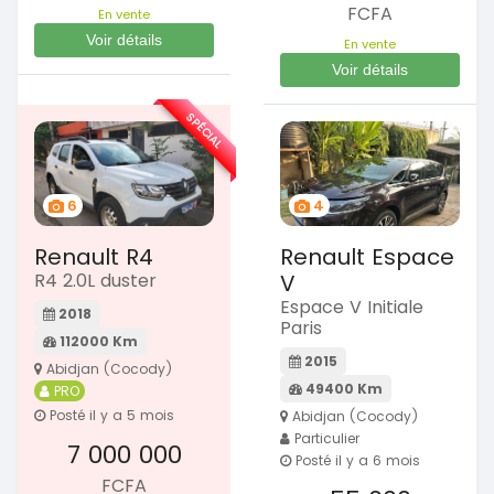
FCFA
En vente
Voir détails
En vente
Voir détails
SPÉCIAL
6
4
Renault R4
Renault Espace
R4 2.0L duster
V
Espace V Initiale
2018
Paris
112000 Km
2015
Abidjan (Cocody)
49400 Km
PRO
Posté il y a 5 mois
Abidjan (Cocody)
Particulier
7 000 000
Posté il y a 6 mois
FCFA