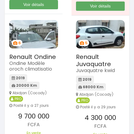
Voir détails
Voir détails
6
5
Renault Ondine
Renault
Ondine Modèle
Juvaquatre
oroch climatisatio
Juvaquatre kwid
2019
2019
20000 Km
68000 Km
Abidjan (Cocody)
Abidjan (Cocody)
PRO
PRO
Posté il y a 27 jours
Posté il y a 29 jours
9 700 000
4 300 000
FCFA
FCFA
En vente