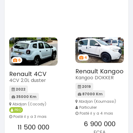
4
6
Renault Kangoo
Renault 4CV
Kangoo DOKKER
4CV 2.0L duster
2019
2022
87000 Km
35000 Km
Abidjan (Koumassi)
Abidjan (Cocody)
Particulier
PRO
Posté il y a 4 mois
Posté il y a 3 mois
6 900 000
11 500 000
FCFA