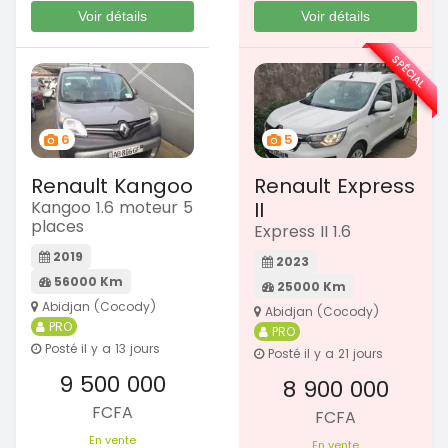
Voir détails
Voir détails
SPÉCIAL
6
5
Renault Kangoo
Renault Express
Kangoo 1.6 moteur 5
II
places
Express II 1.6
2019
2023
56000 Km
25000 Km
Abidjan (Cocody)
Abidjan (Cocody)
PRO
PRO
Posté il y a 13 jours
Posté il y a 21 jours
9 500 000
8 900 000
FCFA
FCFA
En vente
En vente