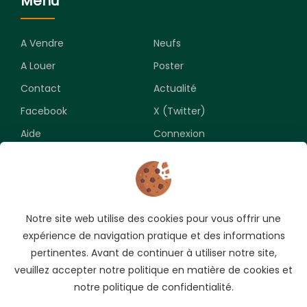
Menu
A Vendre
Neufs
A Louer
Poster
Contact
Actualité
Facebook
X (Twitter)
Aide
Connexion
Newsletter
Notre site web utilise des cookies pour vous offrir une
Souscrivez pour recevoir les meilleures opportunités.
expérience de navigation pratique et des informations
pertinentes. Avant de continuer à utiliser notre site,
veuillez accepter notre politique en matière de cookies et
notre politique de confidentialité.