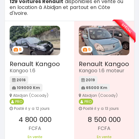
129 voitures Renault
disponibles en vente ou
en location à Abidjan et partout en Côte
d'Ivoire.
SPÉCIAL
5
5
Renault Kangoo
Renault Kangoo
Kangoo 1.6
Kangoo 1.6 moteur
2016
2019
109000 Km
65000 Km
Abidjan (Cocody)
Abidjan (Cocody)
PRO
PRO
Posté il y a 12 jours
Posté il y a 13 jours
4 800 000
8 500 000
FCFA
FCFA
En vente
En vente