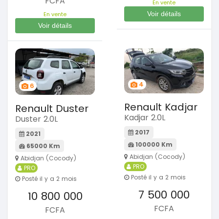
FCFA
En vente
Voir détails
En vente
Voir détails
4
6
Renault Kadjar
Renault Duster
Kadjar 2.0L
Duster 2.0L
2017
2021
100000 Km
65000 Km
Abidjan (Cocody)
Abidjan (Cocody)
PRO
PRO
Posté il y a 2 mois
Posté il y a 2 mois
7 500 000
10 800 000
FCFA
FCFA