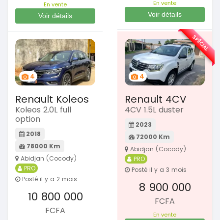
En vente
En vente
Voir détails
Voir détails
SPÉCIAL
4
4
Renault Koleos
Renault 4CV
Koleos 2.0L full
4CV 1.5L duster
option
2023
2018
72000 Km
78000 Km
Abidjan (Cocody)
Abidjan (Cocody)
PRO
PRO
Posté il y a 3 mois
Posté il y a 2 mois
8 900 000
10 800 000
FCFA
FCFA
En vente