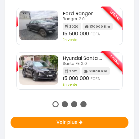
SPÉCIAL
SPÉCIAL
Ford Ranger
Ranger 2.0L
m
2020
130000 Km
15 500 000
FCFA
En vente
SPÉCIAL
SPÉCIAL
Hyundai Santa FE
Santa FE 2.0
Km
2021
63000 Km
15 000 000
FCFA
En vente
Voir plus