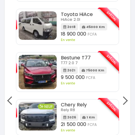
SPÉCIAL
SPÉCIAL
Toyota HiAce
HiAce 2.0l
m
2018
45000 Km
18 900 000
FCFA
En vente
SPÉCIAL
SPÉCIAL
Bestune T77
T77 2.0 7
Km
2021
75000 Km
9 500 000
FCFA
En vente
SPÉCIAL
SPÉCIAL
Chery Rely
NEUF
Rely R8
Km
2026
1 Km
21 500 000
FCFA
En vente