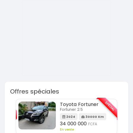
Offres spéciales
SPÉCIAL
SPÉCIAL
Toyota Fortuner
Fortuner 2.5
Km
2024
30000 Km
34 000 000
FCFA
En vente