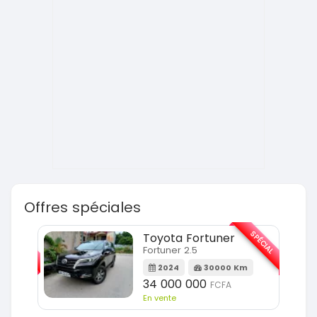
Offres spéciales
SPÉCIAL
SPÉCIAL
Toyota Fortuner
Fortuner 2.5
Km
2024
30000 Km
34 000 000
FCFA
En vente