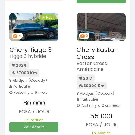
NEUF
4
2
Chery Tiggo 3
Chery Eastar
Tiggo 3 hybride
Cross
Eastar Cross
2024
Américaine
67000 Km
2017
Abidjan (Cocody)
50000 Km
Particulier
Posté il y a 9 mois
Abidjan (Cocody)
Particulier
80 000
Posté il y a 2 années
FCFA / JOUR
55 000
En location
FCFA / JOUR
Voir détails
En location