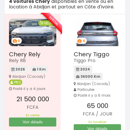
4 voitures Chery
disponibles en vente ou en
location à Abidjan et partout en Côte d'Ivoire.
SPÉCIAL
NEUF
6
4
Chery Rely
Chery Tiggo
Rely R8
Tiggo Pro
2026
1 Km
2024
Abidjan (Cocody)
36000 Km
PRO
Abidjan (Cocody)
Posté il y a 4 jours
Particulier
Posté il y a 6 mois
21 500 000
65 000
FCFA
FCFA / JOUR
En vente
Voir détails
En location
Voir détails