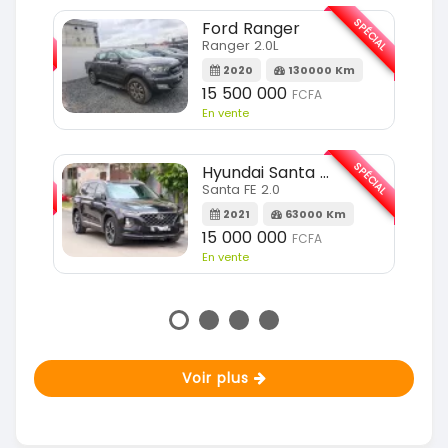
SPÉCIAL
SPÉCIAL
Ford Ranger
Ranger 2.0L
m
2020
130000 Km
15 500 000
FCFA
En vente
SPÉCIAL
SPÉCIAL
Hyundai Santa FE
Santa FE 2.0
Km
2021
63000 Km
15 000 000
FCFA
En vente
Voir plus