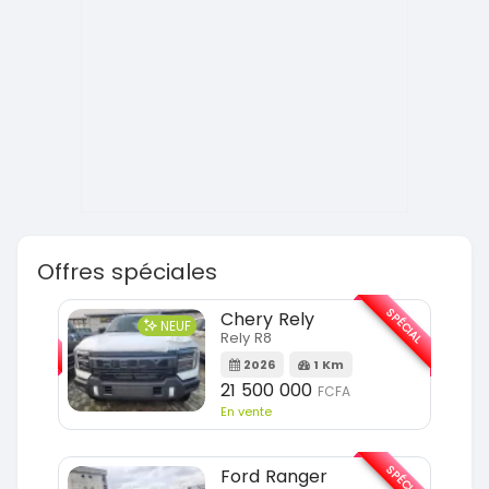
Offres spéciales
SPÉCIAL
SPÉCIAL
Chery Rely
NEUF
Rely R8
Km
2026
1 Km
21 500 000
FCFA
En vente
SPÉCIAL
SPÉCIAL
Ford Ranger