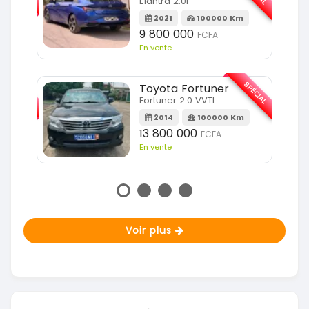
Elantra 2.0l
m
2021
100000 Km
9 800 000
FCFA
En vente
SPÉCIAL
SPÉCIAL
Toyota Fortuner
Fortuner 2.0 VVTI
2014
100000 Km
13 800 000
FCFA
En vente
Voir plus