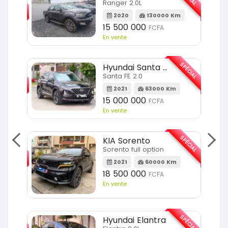
Ranger 2.0L
m
2020
130000 Km
15 500 000
FCFA
En vente
SPÉCIAL
SPÉCIAL
Hyundai Santa FE
Santa FE 2.0
Km
2021
63000 Km
15 000 000
FCFA
En vente
SPÉCIAL
SPÉCIAL
KIA Sorento
Sorento full option
Km
2021
60000 Km
18 500 000
FCFA
En vente
SPÉCIAL
SPÉCIAL
Hyundai Elantra