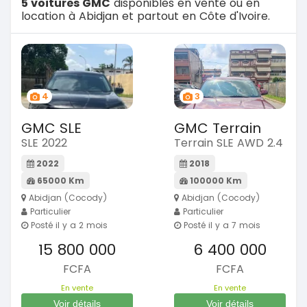
5 voitures GMC
disponibles en vente ou en
location à Abidjan et partout en Côte d'Ivoire.
4
3
GMC SLE
GMC Terrain
SLE 2022
Terrain SLE AWD 2.4
2022
2018
65000 Km
100000 Km
Abidjan (Cocody)
Abidjan (Cocody)
Particulier
Particulier
Posté il y a 2 mois
Posté il y a 7 mois
15 800 000
6 400 000
FCFA
FCFA
En vente
En vente
Voir détails
Voir détails