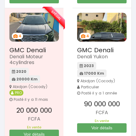
SPÉCIAL
4
4
GMC Denali
GMC Denali
Denali Moteur
Denali Yukon
4cylindres
2023
2020
17000 Km
20000 Km
Abidjan (Cocody)
Abidjan (Cocody)
Particulier
PRO
Posté il y a 1 année
Posté il y a 11 mois
90 000 000
20 000 000
FCFA
FCFA
En vente
En vente
Voir détails
Voir détails